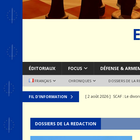
ÉDITORIAUX
FOCUS
DÉFENSE & ARME
FRANÇAIS
CHRONIQUES
DOSSIERS DE LA 
[ 2 août 2026 ]
SCAF : Le divo
FIL D'INFORMATION
[ 28 juillet 2026 ]
Le syndrome 
MER
DOSSIERS DE LA REDACTION
[ 24 juillet 2026 ]
La recomposit
[ 19 juillet 2026 ]
Le prix que l