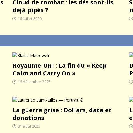
is
Cloud de combat : les dés sont-ils
S
déjà pipés ?
m
16 juillet 2026
Royaume-Uni : La fin du « Keep
D
Calm and Carry On »
P
16 décembre 2025
La guerre grise : Dollars, data et
L
donations
e
31 août 2025