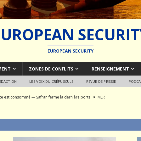
EUROPEAN SECURIT
EUROPEAN SECURITY
MENT
ZONES DE CONFLITS
RENSEIGNEMENT
REDACTION
LES VOIX DU CRÉPUSCULE
REVUE DE PRESSE
PODCA
rce est consommé — Safran ferme la dernière porte
MER
du SCALP Naval : Autopsie d’un naufrage capacitaire européen
ion de la construction navale militaire
ARMEMENT
a France paie trois fois
JÉRÔME DENARIEZ