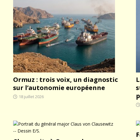
arbitre à notre place
JÉRÔME DENARIEZ
Ormuz : trois voix, un diagnostic
L
sur l’autonomie européenne
s
p
18 juillet 2026
F