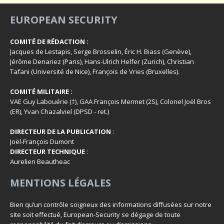
EUROPEAN SECURITY
COMITÉ DE RÉDACTION :
Jacques de Lestapis, Serge Brosselin, Éric H. Biass (Genève),
Jérôme Denariez (Paris), Hans-Ulrich Helfer (Zurich), Christian
Tafani (Université de Nice), François de Vries (Bruxelles).
COMITÉ MILITAIRE :
VAE Guy Labouérie (†), GAA François Mermet (2S), Colonel Joël Bros
(ER), Yvan Chazalviel (DPSD - ret.)
DIRECTEUR DE LA PUBLICATION
:
Joël-François Dumont
DIRECTEUR TECHNIQUE
:
Aurelien Beautheac
MENTIONS LÉGALES
Bien qu’un contrôle soigneux des informations diffusées sur notre
site soit effectué, European-Security se dégage de toute