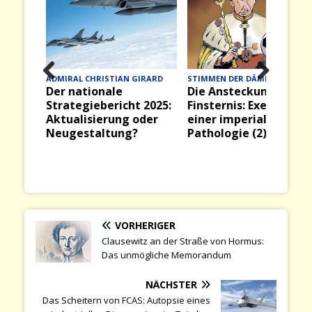
ADMIRAL CHRISTIAN GIRARD
STIMMEN DER DÄMMERUNG
Der nationale
Die Ansteckung der
Prev
Nex
Strategiebericht 2025:
Finsternis: Exegese
ious
t
Aktualisierung oder
einer imperialen
Neugestaltung?
Pathologie (2)
VORHERIGER
Clausewitz an der Straße von Hormus:
Das unmögliche Memorandum
NÄCHSTER
Das Scheitern von FCAS: Autopsie eines