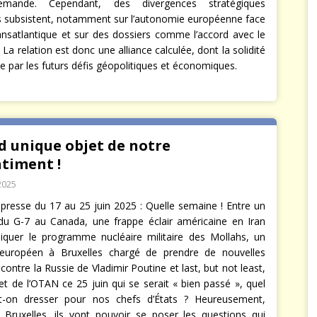
llemande. Cependant, des divergences stratégiques
 subsistent, notamment sur l’autonomie européenne face
ransatlantique et sur des dossiers comme l’accord avec le
La relation est donc une alliance calculée, dont la solidité
e par les futurs défis géopolitiques et économiques.
d unique objet de notre
timent !
2025
presse du 17 au 25 juin 2025 : Quelle semaine ! Entre un
 G-7 au Canada, une frappe éclair américaine en Iran
iquer le programme nucléaire militaire des Mollahs, un
uropéen à Bruxelles chargé de prendre de nouvelles
contre la Russie de Vladimir Poutine et last, but not least,
 de l’OTAN ce 25 juin qui se serait « bien passé », quel
ut-on dresser pour nos chefs d’États ? Heureusement,
Bruxelles, ils vont pouvoir se poser les questions qui