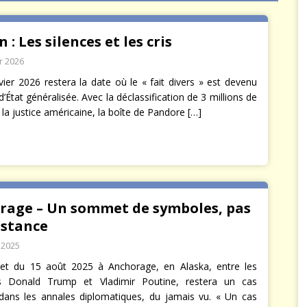
mures : La guerre secrète des nations
RENSEIGNEMENT
n : Les silences et les cris
r 2026
vier 2026 restera la date où le « fait divers » est devenu
d’État généralisée. Avec la déclassification de 3 millions de
 la justice américaine, la boîte de Pandore
[…]
rage – Un sommet de symboles, pas
bstance
 2025
t du 15 août 2025 à Anchorage, en Alaska, entre les
ts Donald Trump et Vladimir Poutine, restera un cas
dans les annales diplomatiques, du jamais vu. « Un cas