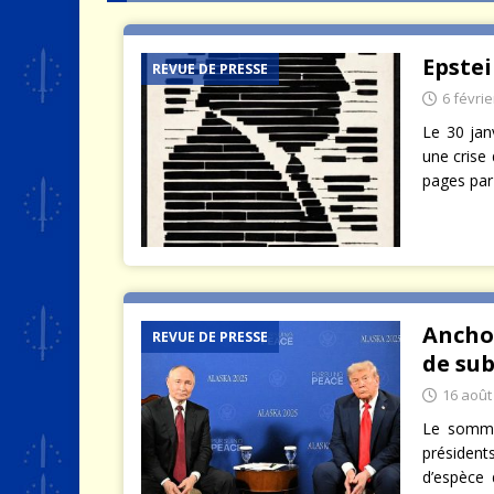
[ 9 août 2026 ]
Le jeu des mur
Epstei
REVUE DE PRESSE
6 févrie
Le 30 jan
une crise 
pages par
Ancho
REVUE DE PRESSE
de su
16 août
Le somme
présiden
d’espèce 