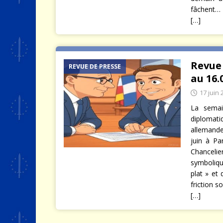
fâchent…
[…]
Revue
REVUE DE PRESSE
au 16.
17 juin 
La semai
diplomati
allemande
juin à Pa
Chancelie
symboliqu
plat » et
friction s
[…]