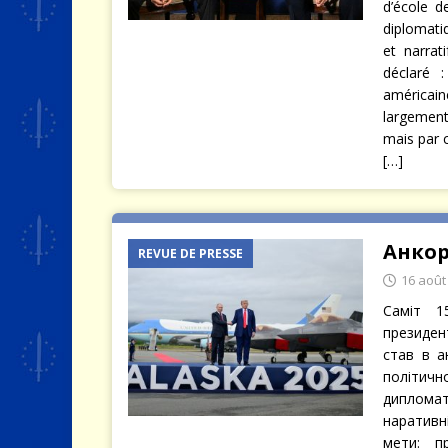
d’école d
diplomati
et narrat
déclaré 
américain
largement
mais par 
[…]
Анкор
REVUE DE PRESSE
16 août
Саміт 1
президе
став в а
політич
дипломат
наративн
мети: п