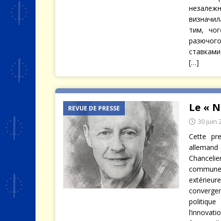
незалеж
визначил
тим, чог
разючого
ставками
[…]
Le « 
REVUE DE PRESSE
30 juin 
Cette pr
allemand 
Chancelie
commune
extérieur
converge
politiqu
l’innovat