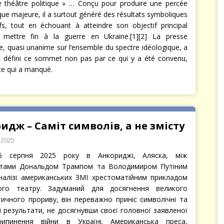
e théâtre politique » … Conçu pour produire une percée
que majeure, il a surtout généré des résultats symboliques
ifs, tout en échouant à atteindre son objectif principal
: mettre fin à la guerre en Ukraine.[1][2] La presse
e, quasi unanime sur l’ensemble du spectre idéologique, a
 défini ce sommet non pas par ce qui y a été convenu,
ce qui a manqué.
идж – Саміт символів, а не змісту
 2025
5 серпня 2025 року в Анкориджі, Аляска, між
нтами Дональдом Трампом та Володимиром Путіним
налізі американських ЗМІ хрестоматійним прикладом
ного театру. Задуманий для досягнення великого
ичного прориву, він переважно приніс символічні та
і результати, не досягнувши своєї головної заявленої
рипинення війни в Україні. Американська преса,