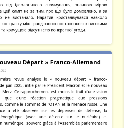
но від ідеологічного спрямування, значною мірою
а цей саміт не за тим, про що було домовлено, а за
о не вистачало. Наратив кристалізувався навколо
 контрасту між грандіозною постановкою з високими
 та кричущою відсутністю конкретної угоди.
Nouveau Départ » Franco-Allemand
2025
emière revue analyse le « nouveau départ » franco-
de juin 2025, initié par le Président Macron et le nouveau
r Merz. Ce rapprochement est moins le fruit d’une vision
 que d’une réaction pragmatique aux pressions
es, comme le sommet de l’OTAN et la menace russe. Une
nce a été observée sur les dépenses de défense, la
e énergétique (avec une détente sur le nucléaire) et
ion numérique, souvent grâce à l’Assemblée parlementaire