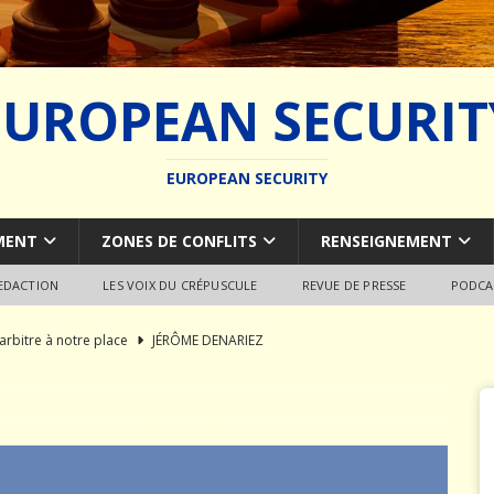
EUROPEAN SECURIT
EUROPEAN SECURITY
MENT
ZONES DE CONFLITS
RENSEIGNEMENT
REDACTION
LES VOIX DU CRÉPUSCULE
REVUE DE PRESSE
PODCA
arbitre à notre place
JÉRÔME DENARIEZ
rce est consommé — Safran ferme la dernière porte
MER
du SCALP Naval : Autopsie d’un naufrage capacitaire européen
ion de la construction navale militaire
ARMEMENT