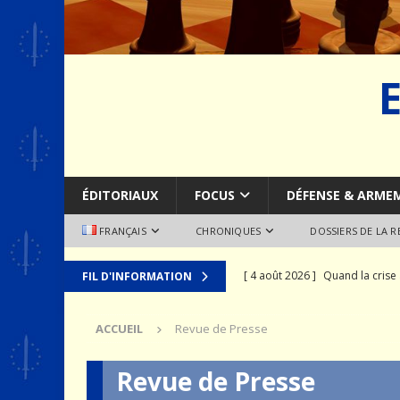
ÉDITORIAUX
FOCUS
DÉFENSE & ARME
FRANÇAIS
CHRONIQUES
DOSSIERS DE LA 
[ 4 août 2026 ]
Quand la crise 
FIL D'INFORMATION
[ 2 août 2026 ]
SCAF : Le divo
ACCUEIL
Revue de Presse
[ 28 juillet 2026 ]
Le syndrome 
MER
Revue de Presse
[ 24 juillet 2026 ]
La recomposit