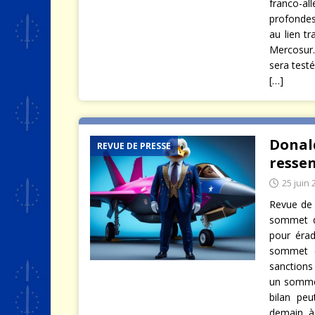
franco-a
profondes
au lien t
Mercosur. 
sera testé
[…]
Donal
REVUE DE PRESSE
ressen
25 juin 
Revue de 
sommet du
pour érad
sommet e
sanctions 
un sommet
bilan pe
demain à 