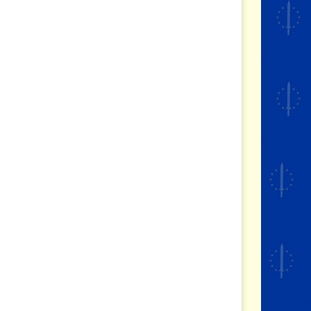
a
:
S
t
r
a
t
e
g
i
s
c
h
e
A
n
a
l
y
s
e
3
J
u