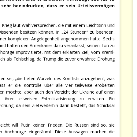
 sehr beeindrucken, dass er sein Urteilsvermögen
Krieg laut Wahlversprechen, die mit einem Leichtsinn und
wissenden besitzen können, in „24 Stunden“ zu beenden,
 einer komplexen Angelegenheit angenommen hatte. Sechs
d hatten den Amerikaner dazu veranlasst, seinen Ton zu
chorage improvisierte, mit dem erklärten Ziel, vom Kreml-
 sich als Fehlschlag, da Trump die zuvor erwähnte Drohung
sen sei, „die tiefen Wurzeln des Konflikts anzugehen“, was
ss er die Kontrolle über alle vier teilweise eroberten
gen möchte, aber auch den Verzicht der Ukraine auf einen
ihrer teilweisen Entmilitarisierung zu erhalten. Ein
rdnung, da sein Ziel weiterhin darin besteht, das Schicksal
eicht will Putin keinen Frieden. Die Russen sind so, sie
ach Anchorage eingeräumt. Diese Aussagen machen die