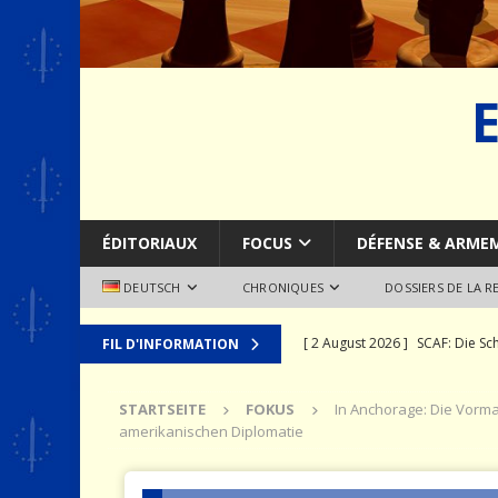
ÉDITORIAUX
FOCUS
DÉFENSE & ARME
DEUTSCH
CHRONIQUES
DOSSIERS DE LA 
[ 2 August 2026 ]
SCAF: Die Sch
FIL D'INFORMATION
RAUMFAHRT
STARTSEITE
FOKUS
In Anchorage: Die Vorma
[ 30 Juli 2026 ]
Das SCALP-Nava
amerikanischen Diplomatie
WAFFENSYSTEME
[ 24 Juli 2026 ]
Die Neuordnung