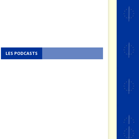
n
i
2
0
2
5
LES PODCASTS