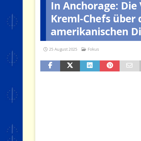
In Anchorage: Die
[ 19 Juli 2026 ]
Der Preis, den 
Kreml-Chefs über 
[ 4 August 2026 ]
Wenn die Kri
amerikanischen D
25 August 2025
Fokus