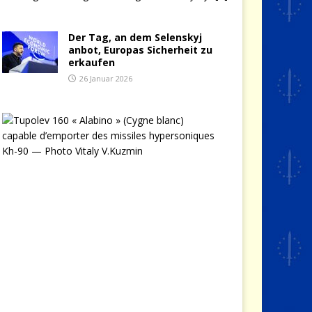
Der Tag, an dem Selenskyj
anbot, Europas Sicherheit zu
erkaufen
26 Januar 2026
O
p
e
r
a
t
i
o
n
P
a
v
u
t
i
n