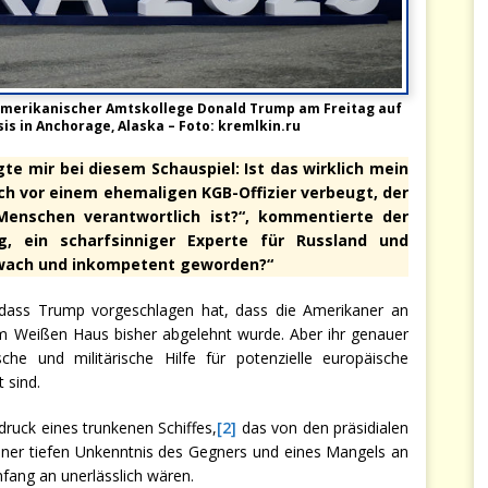
 amerikanischer Amtskollege Donald Trump am Freitag auf
is in Anchorage, Alaska – Foto: kremlkin.ru
te mir bei diesem Schauspiel: Ist das wirklich mein
ich vor einem ehemaligen KGB-Offizier verbeugt, der
enschen verantwortlich ist?“, kommentierte der
, ein scharfsinniger Experte für Russland und
chwach und inkompetent geworden?“
, dass Trump vorgeschlagen hat, dass die Amerikaner an
om Weißen Haus bisher abgelehnt wurde. Aber ihr genauer
che und militärische Hilfe für potenzielle europäische
 sind.
ruck eines trunkenen Schiffes,
[2]
das von den präsidialen
ner tiefen Unkenntnis des Gegners und eines Mangels an
nfang an unerlässlich wären.