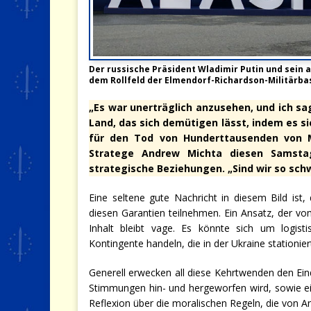
Der russische Präsident Wladimir Putin und sein
dem Rollfeld der Elmendorf-Richardson-Militärbas
„Es war unerträglich anzusehen, und ich sag
Land, das sich demütigen lässt, indem es s
für den Tod von Hunderttausenden von M
Stratege Andrew Michta diesen Samstag
strategische Beziehungen. „Sind wir so s
Eine seltene gute Nachricht in diesem Bild ist
diesen Garantien teilnehmen. Ein Ansatz, der v
Inhalt bleibt vage. Es könnte sich um logistis
Kontingente handeln, die in der Ukraine stationiert
Generell erwecken all diese Kehrtwenden den Eind
Stimmungen hin- und hergeworfen wird, sowie ei
Reflexion über die moralischen Regeln, die von A