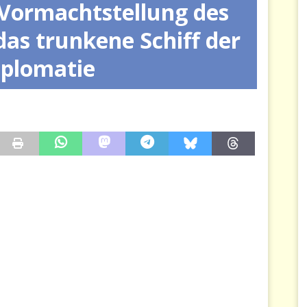
 Vormachtstellung des
Frankreich dreifach zahlt
JÉRÔME DENARIEZ
das trunkene Schiff der
se an unserer Stelle entscheidet
JÉRÔME DENARIEZ
iplomatie