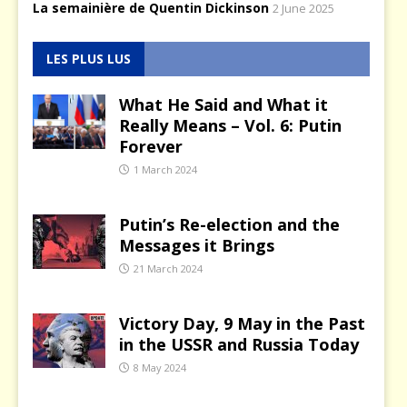
La semainière de Quentin Dickinson
2 June 2025
LES PLUS LUS
What He Said and What it
Really Means – Vol. 6: Putin
Forever
1 March 2024
Putin’s Re-election and the
Messages it Brings
21 March 2024
Victory Day, 9 May in the Past
in the USSR and Russia Today
8 May 2024