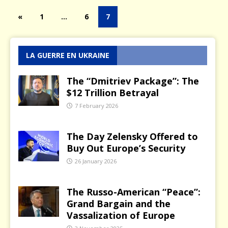
«
1
…
6
7
LA GUERRE EN UKRAINE
The “Dmitriev Package”: The
$12 Trillion Betrayal
7 February 2026
The Day Zelensky Offered to
Buy Out Europe’s Security
26 January 2026
The Russo-American “Peace”:
Grand Bargain and the
Vassalization of Europe