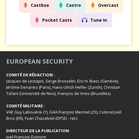
Castbox
Castro
Overcast
Pocket Casts
Tune In
EUROPEAN SECURITY
COMITÉ DE RÉDACTION :
Jacques de Lestapis, Serge Brosselin, Éric H. Biass (Genève),
Jérôme Denariez (Paris), Hans-Ulrich Helfer (Zurich), Christian
Tafani (Université de Nice), François de Vries (Bruxelles).
COMITÉ MILITAIRE :
VAE Guy Labouérie (†), GAA François Mermet (2S), Colonel Joël
Bros (ER), Yvan Chazalviel (DPSD - ret.)
DIRECTEUR DE LA PUBLICATION
:
Joël-François Dumont