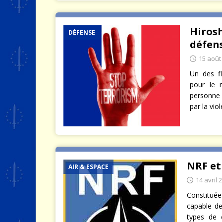
Hirosh
DÉFENSE
défen
15 août
Un des fl
pour le 
personne 
par la vi
NRF et
AIR & ESPACE
14 avril 
Constituée
capable de
types de c