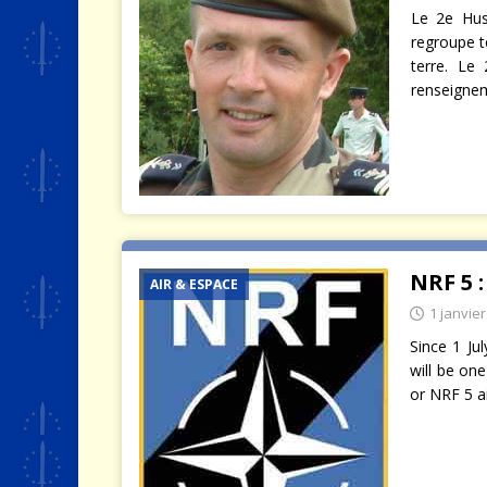
Le 2e Huss
regroupe t
terre. Le 
renseigne
NRF 5 :
AIR & ESPACE
1 janvie
Since 1 Ju
will be on
or NRF 5 a