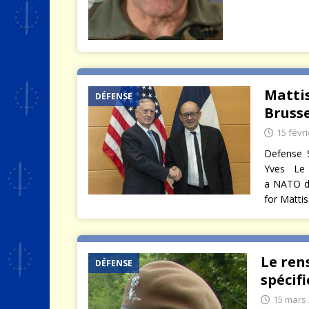
Mattis
DÉFENSE
Brusse
15 févr
Defense S
Yves Le
a NATO de
for Mattis
Le ren
DÉFENSE
spécif
15 mars