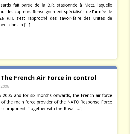
ards fait partie de la B.R. stationnée à Metz, laquelle
ous les capteurs Renseignement spécialisés de l’armée de
2e R.H. s’est rapproché des savoir-faire des unités de
ment dans la
[…]
 The French Air Force in control
r 2006
ly 2005 and for six months onwards, the French air force
e of the main force provider of the NATO Response Force
ir component. Together with the Royal
[…]