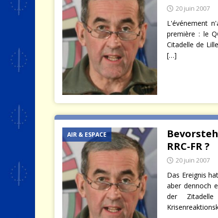
20 juin 2007
L'événement n'a
première : le Q
Citadelle de Lil
[…]
Bevorsteh
AIR & ESPACE
RRC-FR ?
20 juin 2007
Das Ereignis hat
aber dennoch e
der Zitadell
Krisenreaktions