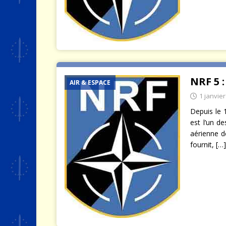
NRF 5 
AIR & ESPACE
1 janvie
Depuis le 1
est l’un d
aérienne d
fournit,
[…]