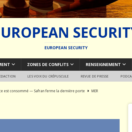
EUROPEAN SECURIT
EUROPEAN SECURITY
MENT
ZONES DE CONFLITS
RENSEIGNEMENT
REDACTION
LES VOIX DU CRÉPUSCULE
REVUE DE PRESSE
PODCA
rce est consommé — Safran ferme la dernière porte
MER
du SCALP Naval : Autopsie d’un naufrage capacitaire européen
ion de la construction navale militaire
ARMEMENT
a France paie trois fois
JÉRÔME DENARIEZ