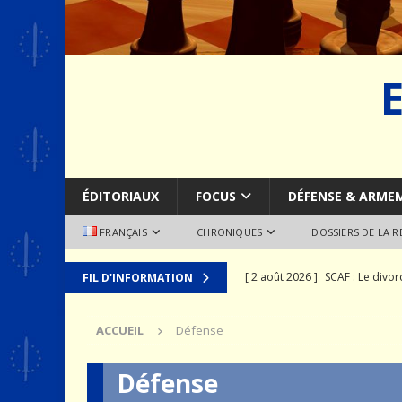
ÉDITORIAUX
FOCUS
DÉFENSE & ARME
FRANÇAIS
CHRONIQUES
DOSSIERS DE LA 
[ 2 août 2026 ]
SCAF : Le divo
FIL D'INFORMATION
[ 28 juillet 2026 ]
Le syndrome 
ACCUEIL
Défense
MER
[ 24 juillet 2026 ]
La recomposit
Défense
[ 19 juillet 2026 ]
Le prix que l