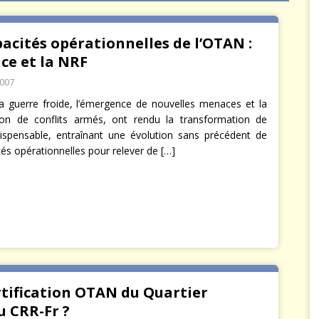
arbitre à notre place
JÉRÔME DENARIEZ
pacités opérationnelles de l’OTAN :
nce et la NRF
2007
la guerre froide, l’émergence de nouvelles menaces et la
tion de conflits armés, ont rendu la transformation de
ispensable, entraînant une évolution sans précédent de
tés opérationnelles pour relever de
[…]
rtification OTAN du Quartier
u CRR-Fr ?