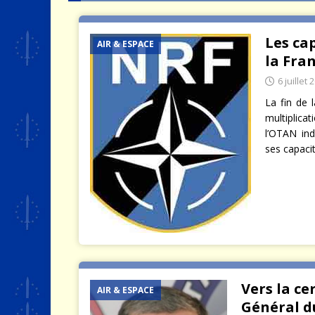
[ 4 août 2026 ]
Quand la crise 
Les ca
AIR & ESPACE
la Fra
6 juillet 
La fin de 
multiplica
l’OTAN ind
ses capaci
Vers la ce
AIR & ESPACE
Général d