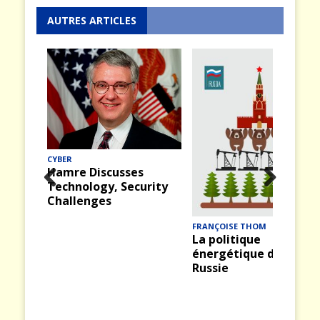
AUTRES ARTICLES
CYBER
Hamre Discusses
Technology, Security
Prev
Nex
Challenges
ious
t
FRANÇOISE THOM
La politique
énergétique de la
Russie