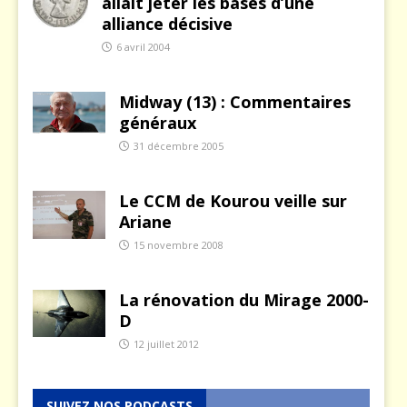
allait jeter les bases d’une
alliance décisive
6 avril 2004
Midway (13) : Commentaires
généraux
31 décembre 2005
Le CCM de Kourou veille sur
Ariane
15 novembre 2008
La rénovation du Mirage 2000-
D
12 juillet 2012
SUIVEZ NOS PODCASTS