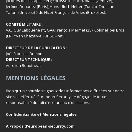
Jacques de Lestapis, Serge Brosselin, Éric H. Biass (Genève),
Jérôme Denariez (Paris), Hans-Ulrich Helfer (Zurich), Christian
Tafani (Université de Nice), François de Vries (Bruxelles).
COMITÉ MILITAIRE :
VAE Guy Labouérie (†), GAA François Mermet (2S), Colonel Joël Bros
(ER), Yvan Chazalviel (DPSD - ret.)
DIRECTEUR DE LA PUBLICATION
:
Joël-François Dumont
DIRECTEUR TECHNIQUE
:
Aurelien Beautheac
MENTIONS LÉGALES
Bien qu’un contrôle soigneux des informations diffusées sur notre
site soit effectué, European-Security se dégage de toute
responsabilité du fait d’erreurs ou d’omissions.
Confidentialité et Mentions légales
A Propos d'european-security.com