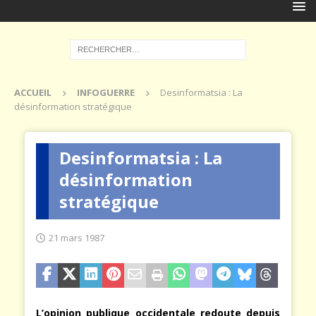
ACCUEIL
INFOGUERRE
Desinformatsia : La
désinformation stratégique
Desinformatsia : La
désinformation
stratégique
21 mars 1987
L’opinion publique occidentale redoute depuis