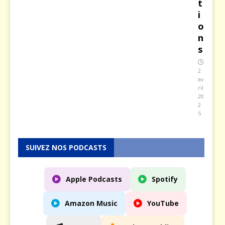
t
i
o
n
s
2
av
ril
20
2
5
SUIVEZ NOS PODCASTS
Apple Podcasts
Spotify
Amazon Music
YouTube