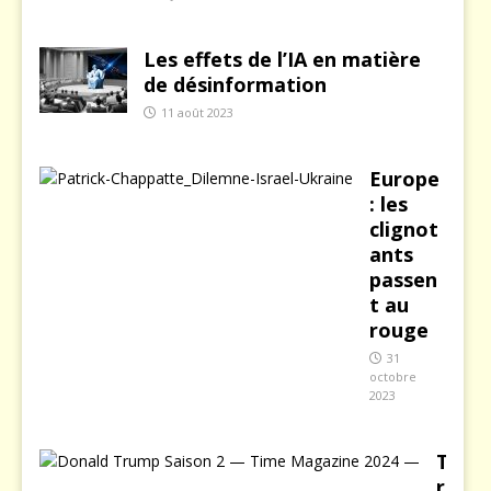
Les effets de l’IA en matière
de désinformation
11 août 2023
Europe
: les
clignot
ants
passen
t au
rouge
31
octobre
2023
T
r