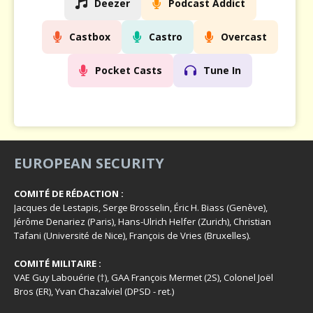
Deezer
Podcast Addict
Castbox
Castro
Overcast
Pocket Casts
Tune In
EUROPEAN SECURITY
COMITÉ DE RÉDACTION :
Jacques de Lestapis, Serge Brosselin, Éric H. Biass (Genève),
Jérôme Denariez (Paris), Hans-Ulrich Helfer (Zurich), Christian
Tafani (Université de Nice), François de Vries (Bruxelles).
COMITÉ MILITAIRE :
VAE Guy Labouérie (†), GAA François Mermet (2S), Colonel Joël
Bros (ER), Yvan Chazalviel (DPSD - ret.)