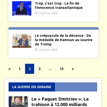
Trop, c’est trop : La fin de
l’innocence transatlantique
22 janvier 2026
Le crépuscule de la décence : De
la médaille de Hamsun au sourire
de Trump
19 janvier 2026
«
1
2
3
…
13
»
LA GUERRE EN UKRAINE
Le « Paquet Dmitriev »: La
trahison à 12.000 milliards