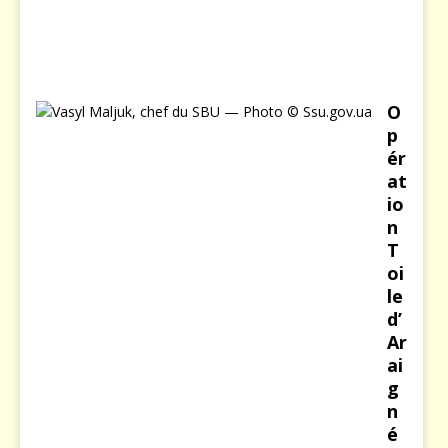
2
0
2
6
O
p
ér
at
io
n
T
oi
le
d’
Ar
ai
g
n
é