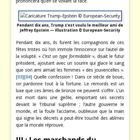
prononcera qu’en se voilant la face.
Pendant dix ans, Trump s’est voulu le meilleur ami de
Jeffrey Epstein — Illustration © European-Security
Pendant dix ans, ils furent les compagnons de ces
fêtes tristes où l’on immole l’innocence sur l’autel de
la volupté. «
C’est un type formidable
», disait le futur
président, ajoutant avec un sourire qui glace le sang
que son ami aimait les femmes « des jouvencelles ».
[03]
[04]
Quelle confession ! Dans ce siècle de boue,
on pardonne tout à la fortune. Le remords est un
luxe que ces âmes de bronze ne peuvent s’offrir. L’un
est mort dans une geôle, emportant ses secrets
devant le Tribunal suprême ; l’autre gouverne le
monde, et la foule l’acclame, oublieuse que la main
qui signe les décrets a peut-être touché des abîmes
que la morale réprouve.
III : Les marchands du