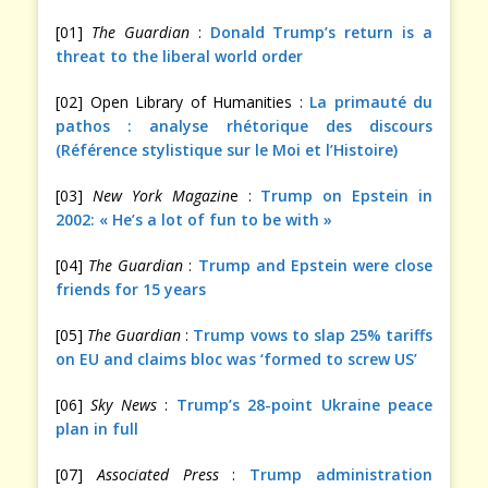
[01]
The Guardian
:
Donald Trump’s return is a
threat to the liberal world order
[02] Open Library of Humanities :
La primauté du
pathos : analyse rhétorique des discours
(Référence stylistique sur le Moi et l’Histoire)
[03]
New York Magazin
e :
Trump on Epstein in
2002: « He’s a lot of fun to be with »
[04]
The Guardian
:
Trump and Epstein were close
friends for 15 years
[05]
The Guardian
:
Trump vows to slap 25% tariffs
on EU and claims bloc was ‘formed to screw US’
[06]
Sky News
:
Trump’s 28-point Ukraine peace
plan in full
[07]
Associated Press
:
Trump administration