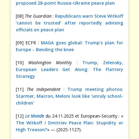
proposed 28-point Russia-Ukraine peace plan
[08]
The Guardian
:
Republicans warn Steve Witkoff
‘cannot be trusted’ after reportedly advising
officials on peace plan
[09] ECFR :
MAGA goes global: Trump’s plan for
Europe – Bending the knee
[10]
Washington Monthly
:
Trump, Zelensky,
European Leaders Get Along: The Flattery
Strategy
[11]
The Independent
:
Trump meeting photos:
Starmer, Macron, Meloni look like ‘unruly school-
children’
[12]
Le Monde
du 24.11.2025 et European-Security : «
The Witkoff / Dmitriev Peace Plan: Stupidity or
High Treason?
» — (2025-1127).