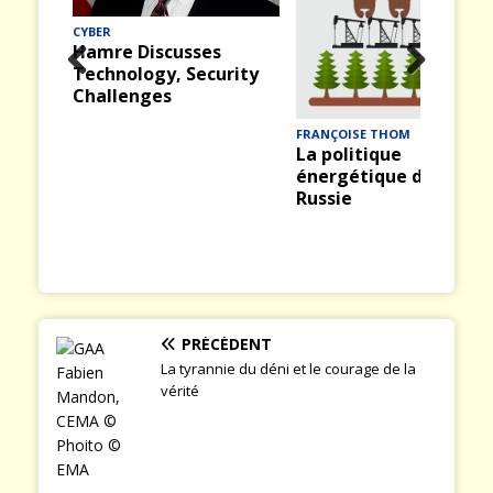
Midway (12) : La
bataille du 4 juin 1942
rity
Prev
Nex
ious
t
FRANÇOISE THOM
La politique
énergétique de la
Russie
PRÉCÉDENT
La tyrannie du déni et le courage de la
vérité