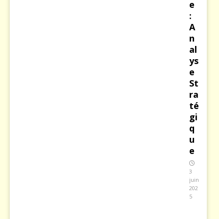
e
:
A
n
al
ys
e
St
ra
té
gi
q
u
e
3
juin
202
5