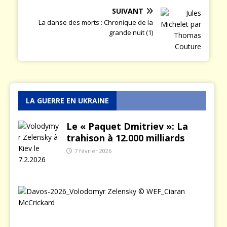
SUIVANT
La danse des morts : Chronique de la
grande nuit (1)
LA GUERRE EN UKRAINE
Le « Paquet Dmitriev »: La
trahison à 12.000 milliards
7 février 2026
L
e
j
o