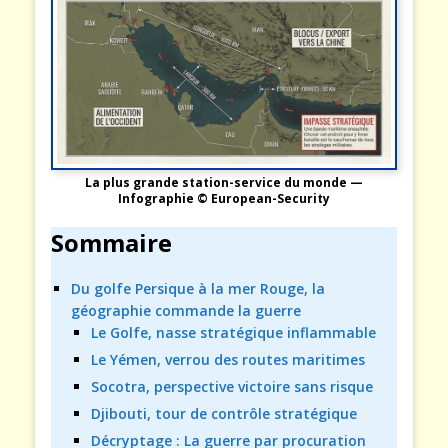
La plus grande station-service du monde —
Infographie © European-Security
Sommaire
Du golfe Persique à la mer Rouge, la
géographie commande la guerre
Le Golfe, nasse stratégique inflammable
Le Yémen, verrou des routes maritimes
Socotra, perspective victoire sans risque
Djibouti, tour de contrôle stratégique
Décryptage : La guerre par procuration