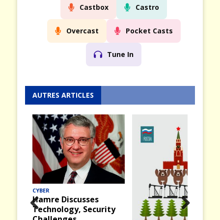
Castbox
Castro
Overcast
Pocket Casts
Tune In
AUTRES ARTICLES
MER
Midway (12) : La
bataille du 4 juin 1942
rity
Prev
Nex