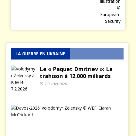
LA GUERRE EN UKRAINE
Le « Paquet Dmitriev »: La
trahison à 12.000 milliards
7 février 2026
L
e
j
o
u