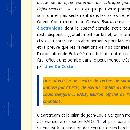
dérive de la ligne éditoriale du satirique pan
définitivement
… ». Ceci explique peut-être pour
son tour et pas seulement dans les salles de r
Orient. Contrairement au
Canard
,
Bakchich
est di
électronique
dont le
Canard
semble s’être to
reste disponible gratuitement sur le net, au mome
ci voit au contraire ses abonnements pour la ver
et la preuve que les révélations de nos confrèr
l’autorisation de
Bakchich
un article de notre co
fait l’effet d’une bombe dans le petit monde trè
par
Uriel Da Costa
.
Une directrice de centre de recherche sou
imposé par Chirac, de menus conflits d’intér
Louis Gergorin… EADS, fleuron officiel de 
chantent !
Clearstream et le bilan de Jean-Louis Gergorin n’
aéronautique européen EADS,[
1
] et plus parti
Valerie M. à la direction des centres de recherche