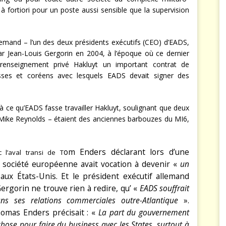
re, à fortiori pour un poste aussi sensible que la supervision
lemand – l’un des deux présidents exécutifs (CEO) d’EADS,
Jean-Louis Gergorin en 2004, à l’époque où ce dernier
 renseignement privé Hakluyt un important contrat de
sses et coréens avec lesquels EADS devait signer des
 à ce qu’EADS fasse travailler Hakluyt, soulignant que deux
 Mike Reynolds – étaient des anciennes barbouzes du MI6,
om Enders déclarant lors d’une
 l’aval transi de T
société européenne avait vocation à devenir «
un
ux États-Unis. Et le président exécutif allemand
ergorin ne trouve rien à redire, qu’ «
EADS souffrait
ans ses relations commerciales outre-Atlantique
».
homas Enders précisait : «
La part du gouvernement
hose pour faire du business avec les States, surtout à