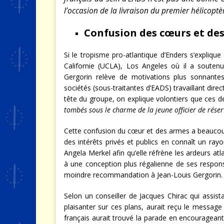
l’occasion de la livraison du premier hélicop
Confusion des cœurs et de
Si le tropisme pro-atlantique d’Enders s’explique 
Californie (UCLA), Los Angeles où il a souten
Gergorin relève de motivations plus sonnantes
sociétés (sous-traitantes d’EADS) travaillant dire
tête du groupe, on explique volontiers que ces de
tombés sous le charme de la jeune officier de réser
Cette confusion du cœur et des armes a beaucoup
des intérêts privés et publics en connaît un rayo
Angela Merkel afin qu’elle réfrène les ardeurs a
à une conception plus régalienne de ses responsab
moindre recommandation à Jean-Louis Gergorin.
Selon un conseiller de Jacques Chirac qui assist
plaisanter sur ces plans, aurait reçu le messag
français aurait trouvé la parade en encouragean