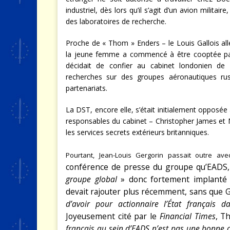
industriel, dès lors qu’il s’agit d’un avion militai
des laboratoires de recherche.
Proche de « Thom » Enders – le Louis Gallois al
la jeune femme a commencé à être cooptée par 
décidait de confier au cabinet londonien de
recherches sur des groupes aéronautiques ru
partenariats.
La DST, encore elle, s’était initialement opposée
responsables du cabinet – Christopher James et
les services secrets extérieurs britanniques.
Pourtant, Jean-Louis Gergorin passait outre avec
conférence de presse du groupe qu’EADS, 
groupe global
» donc fortement implanté a
devait rajouter plus récemment, sans que G
d’avoir pour actionnaire l’État français d
Joyeusement cité par le
Financial Times
, T
français au sein d’EADS n’est pas une bonne c