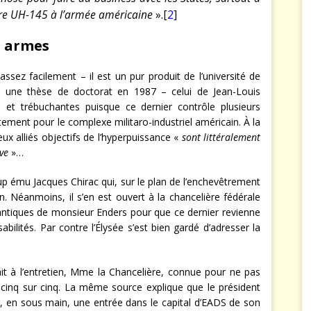
tère UH-145 à l’armée américaine
».[
2
]
s armes
assez facilement – il est un pur produit de l’université de
u une thèse de doctorat en 1987 – celui de Jean-Louis
 et trébuchantes puisque ce dernier contrôle plusieurs
ctement pour le complexe militaro-industriel américain. À la
ux alliés objectifs de l’hyperpuissance «
sont littéralement
ve
»…
 ému Jacques Chirac qui, sur le plan de l’enchevêtrement
n. Néanmoins, il s’en est ouvert à la chancelière fédérale
tlantiques de monsieur Enders pour que ce dernier revienne
ilités. Par contre l’Élysée s’est bien gardé d’adresser la
ait à l’entretien, Mme la Chancelière, connue pour ne pas
e cinq sur cinq. La même source explique que le président
t, en sous main, une entrée dans le capital d’EADS de son