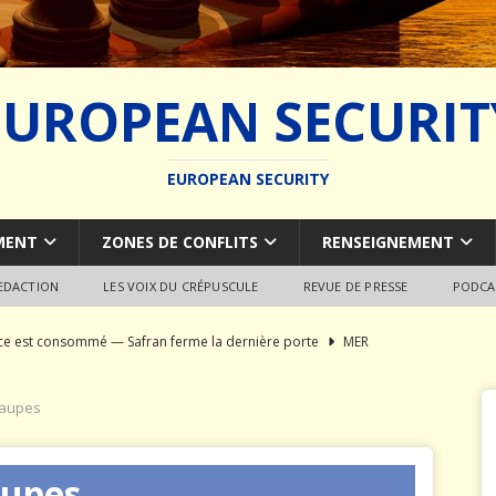
EUROPEAN SECURIT
EUROPEAN SECURITY
MENT
ZONES DE CONFLITS
RENSEIGNEMENT
REDACTION
LES VOIX DU CRÉPUSCULE
REVUE DE PRESSE
PODCA
rce est consommé — Safran ferme la dernière porte
MER
du SCALP Naval : Autopsie d’un naufrage capacitaire européen
taupes
ion de la construction navale militaire
ARMEMENT
aupes
a France paie trois fois
JÉRÔME DENARIEZ