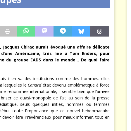
arbitre à notre place
JÉRÔME DENARIEZ
 Jacques Chirac aurait évoqué une affaire délicate
 d’une Américaine, très liée à Tom Enders, pour
rche du groupe EADS dans le monde… De quoi faire
ais il en va des institutions comme des hommes: elles
t lesquelles le
Canard
était devenu emblématique à force
ine renommée internationale, il semble bien que l’arrivée
briser ce quasi-monopole de fait au sein de la presse
médiatique, seuls quelques initiés, hommes ou femmes
e début toute l’importance que ce nouvel hebdomadaire
 devoir être irrévérencieux pour mieux informer, tout en