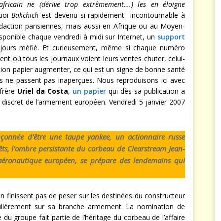
africain ne (dérive trop extrêmement….) les en éloigne
quoi
Bakchich
est devenu si rapidement incontournable à
édaction parisiennes, mais aussi en Afrique ou au Moyen-
sponible chaque vendredi à midi sur Internet, un
support
ujours méfié. Et curieusement, même si chaque numéro
nt où tous les journaux voient leurs ventes chuter, celui-
sion papier augmenter, ce qui est un signe de bonne santé
es ne passent pas inaperçues. Nous reproduisons ici avec
nfrère
Uriel da Costa
,
un papier
qui dès sa publication a
s discret de l’armement européen. Vendredi 5 janvier 2007
pçonnée d’être une taupe yankee, un actionnaire russe
êts, l’ombre persistante du corbeau de Clearstream Jean-
l’aéronautique européen, se prépare des lendemains qui
en finissent pas de peser sur les destinées du constructeur
culièrement sur sa branche armement. La nomination de
 du groupe fait partie de l’héritage du corbeau de l’affaire