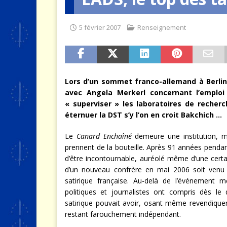
[ 4 août 2026 ]
Quand la crise 
5 février 2007
Renseignement
Lors d’un sommet franco-allemand à Berlin,
avec Angela Merkerl concernant l’emploi
« superviser » les laboratoires de reche
éternuer la DST s’y l’on en croit Bakchich …
Le
Canard Enchaîné
demeure une institution, m
prennent de la bouteille. Après 91 années pendan
d’être incontournable, auréolé même d’une certa
d’un nouveau confrère en mai 2006 soit venu 
satirique française. Au-delà de l’événement 
politiques et journalistes ont compris dès l
satirique pouvait avoir, osant même revendiquer
restant farouchement indépendant.