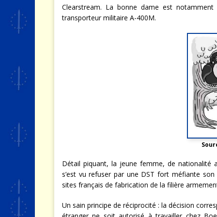
Clearstream. La bonne dame est notamment cha
transporteur militaire A-400M.
Sour
Détail piquant, la jeune femme, de nationalité a
s’est vu refuser par une DST fort méfiante son h
sites français de fabrication de la filière armeme
Un sain principe de réciprocité : la décision corr
étranger ne soit autorisé à travailler chez Bo