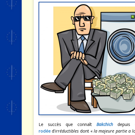
Le succès que connaît
Bakchich
depuis c
rodée
d’
irréductibles
dont «
la majeure partie a l