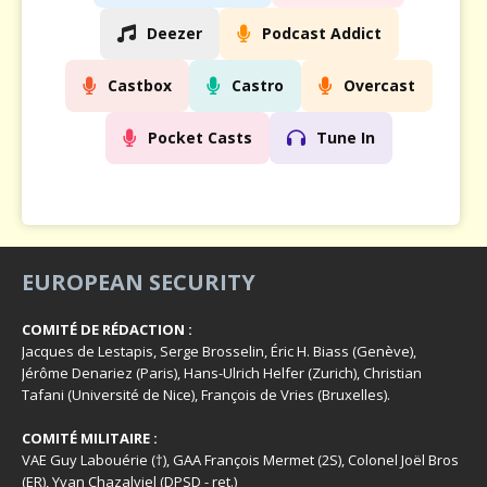
Deezer
Podcast Addict
Castbox
Castro
Overcast
Pocket Casts
Tune In
EUROPEAN SECURITY
COMITÉ DE RÉDACTION :
Jacques de Lestapis, Serge Brosselin, Éric H. Biass (Genève),
Jérôme Denariez (Paris), Hans-Ulrich Helfer (Zurich), Christian
Tafani (Université de Nice), François de Vries (Bruxelles).
COMITÉ MILITAIRE :
VAE Guy Labouérie (†), GAA François Mermet (2S), Colonel Joël Bros
(ER), Yvan Chazalviel (DPSD - ret.)