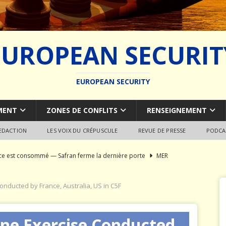
EUROPEAN SECURIT
EUROPEAN SECURITY
MENT
ZONES DE CONFLITS
RENSEIGNEMENT
REDACTION
LES VOIX DU CRÉPUSCULE
REVUE DE PRESSE
PODCA
rce est consommé — Safran ferme la dernière porte
MER
du SCALP Naval : Autopsie d’un naufrage capacitaire européen
onducted by France, Australia, US in C5F
ion de la construction navale militaire
ARMEMENT
ine Exercise Conducted
a France paie trois fois
JÉRÔME DENARIEZ