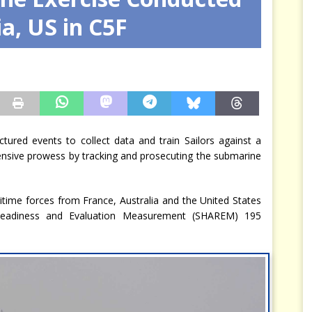
ia, US in C5F
arbitre à notre place
JÉRÔME DENARIEZ
ctured events to collect data and train Sailors against a
fensive prowess by tracking and prosecuting the submarine
ime forces from France, Australia and the United States
e Readiness and Evaluation Measurement (SHAREM) 195