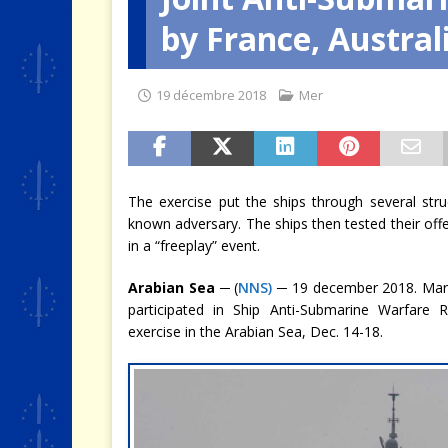
by France, Austral
[ 4 août 2026 ]
Quand la crise 
19 décembre 2018
Mer
The exercise put the ships through several stru
known adversary. The ships then tested their of
in a “freeplay” event.
Arabian Sea
─ (
NNS)
─ 19 december 2018. Marit
participated in Ship Anti-Submarine Warfar
exercise in the Arabian Sea, Dec. 14-18.