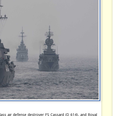
class air defense destroyer FS Cassard (D 614), and Royal