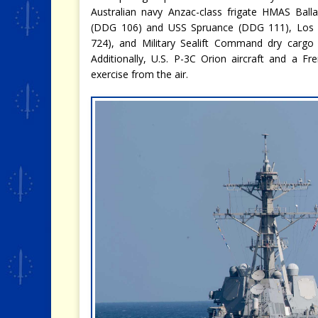
Australian navy Anzac-class frigate HMAS Balla
(DDG 106) and USS Spruance (DDG 111), Los An
724), and Military Sealift Command dry cargo
Additionally, U.S. P-3C Orion aircraft and a Fr
exercise from the air.