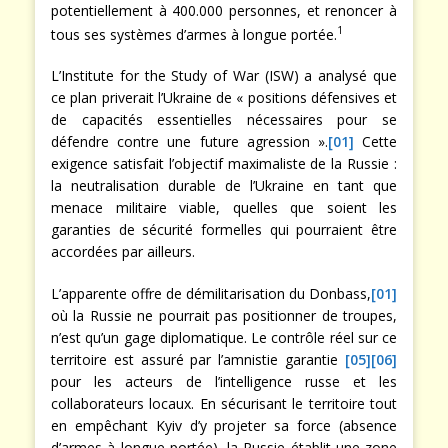
potentiellement à 400.000 personnes, et renoncer à
1
tous ses systèmes d’armes à longue portée.
L’Institute for the Study of War (ISW) a analysé que
ce plan priverait l’Ukraine de « positions défensives et
de capacités essentielles nécessaires pour se
défendre contre une future agression ».
[01]
Cette
exigence satisfait l’objectif maximaliste de la Russie :
la neutralisation durable de l’Ukraine en tant que
menace militaire viable, quelles que soient les
garanties de sécurité formelles qui pourraient être
accordées par ailleurs.
L’apparente offre de démilitarisation du Donbass,
[01]
où la Russie ne pourrait pas positionner de troupes,
n’est qu’un gage diplomatique. Le contrôle réel sur ce
territoire est assuré par l’amnistie garantie
[05]
[06]
pour les acteurs de l’intelligence russe et les
collaborateurs locaux. En sécurisant le territoire tout
en empêchant Kyiv d’y projeter sa force (absence
d’armes à longue portée), la Russie établit une zone