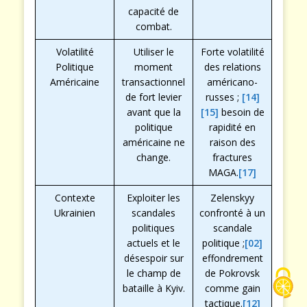
capacité de
combat.
Volatilité
Utiliser le
Forte volatilité
Politique
moment
des relations
Américaine
transactionnel
américano-
de fort levier
russes ;
[14]
avant que la
[15]
besoin de
politique
rapidité en
américaine ne
raison des
change.
fractures
MAGA.
[17]
Contexte
Exploiter les
Zelenskyy
Ukrainien
scandales
confronté à un
politiques
scandale
actuels et le
politique ;
[02]
désespoir sur
effondrement
le champ de
de Pokrovsk
bataille à Kyiv.
comme gain
tactique.
[12]