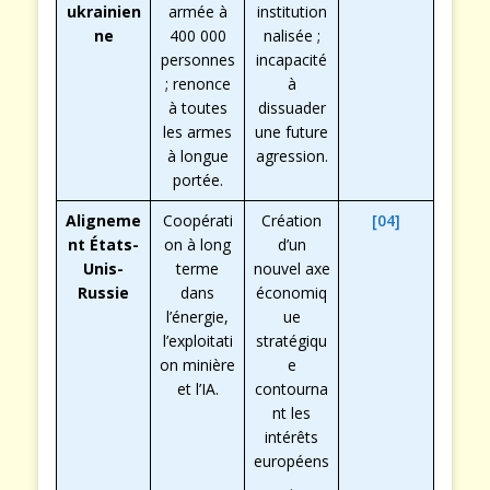
ukrainien
armée à
institution
ne
400 000
nalisée ;
personnes
incapacité
; renonce
à
à toutes
dissuader
les armes
une future
à longue
agression.
portée.
Aligneme
Coopérati
Création
[04]
nt États-
on à long
d’un
Unis-
terme
nouvel axe
Russie
dans
économiq
l’énergie,
ue
l’exploitati
stratégiqu
on minière
e
et l’IA.
contourna
nt les
intérêts
européens
.