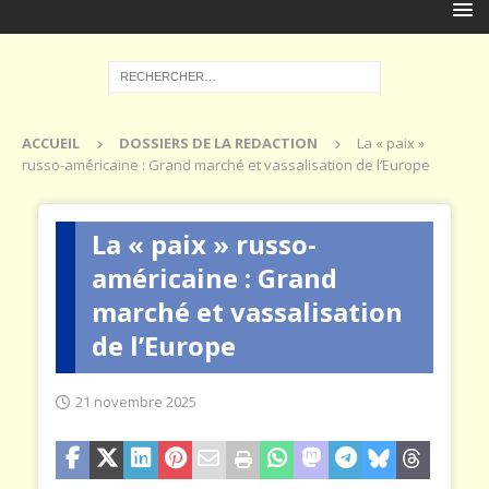
ACCUEIL
DOSSIERS DE LA REDACTION
La « paix »
russo-américaine : Grand marché et vassalisation de l’Europe
La « paix » russo-
américaine : Grand
marché et vassalisation
de l’Europe
21 novembre 2025