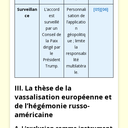
Surveillan
L’accord
Personnali
[05]
[06]
ce
est
sation de
surveillé
l’applicatio
par un
n
Conseil de
géopolitiq
la Paix
ue ; limite
dirigé par
la
le
responsabi
Président
lité
Trump.
multilatéra
le.
III. La thèse de la
vassalisation européenne et
de l’hégémonie russo-
américaine