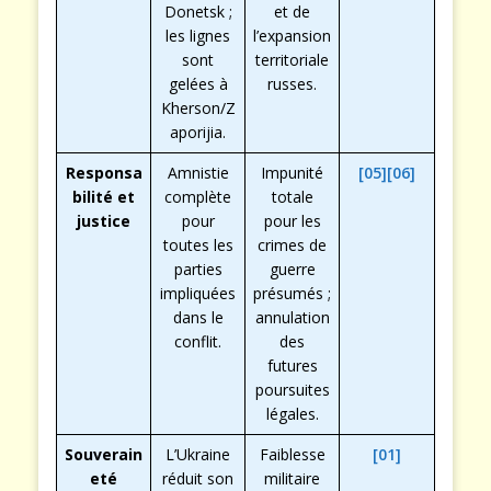
Donetsk ;
et de
les lignes
l’expansion
sont
territoriale
gelées à
russes.
Kherson/Z
aporijia.
Responsa
Amnistie
Impunité
[05]
[06]
bilité et
complète
totale
justice
pour
pour les
toutes les
crimes de
parties
guerre
impliquées
présumés ;
dans le
annulation
conflit.
des
futures
poursuites
légales.
Souverain
L’Ukraine
Faiblesse
[01]
eté
réduit son
militaire