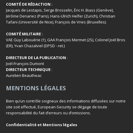
COMITÉ DE RÉDACTION :
Jacques de Lestapis, Serge Brosselin, Éric H. Biass (Genève),
Jérôme Denariez (Paris), Hans-Ulrich Helfer (Zurich), Christian
Tafani (Université de Nice), François de Vries (Bruxelles).
COMITÉ MILITAIRE :
VAE Guy Labouérie (†), GAA François Mermet (2S), Colonel Joël Bros
(ER), Yvan Chazalviel (DPSD - ret.)
DIRECTEUR DE LA PUBLICATION
:
Joël-François Dumont
DIRECTEUR TECHNIQUE
:
Aurelien Beautheac
MENTIONS LÉGALES
Bien qu’un contrôle soigneux des informations diffusées sur notre
site soit effectué, European-Security se dégage de toute
responsabilité du fait d’erreurs ou d’omissions.
Confidentialité et Mentions légales