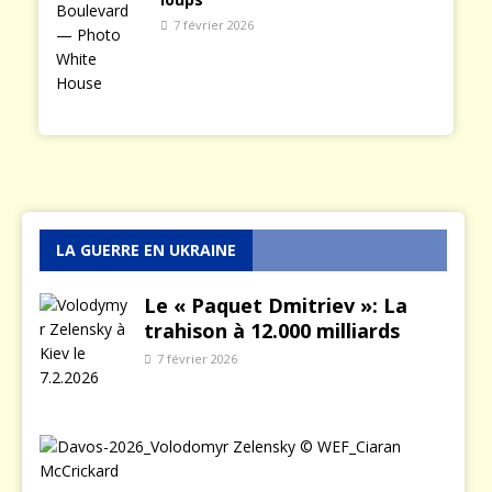
7 février 2026
LA GUERRE EN UKRAINE
Le « Paquet Dmitriev »: La
trahison à 12.000 milliards
7 février 2026
L
e