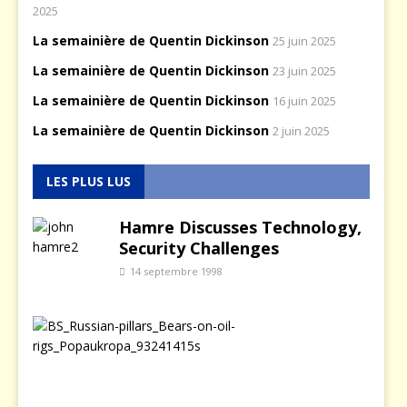
2025
La semainière de Quentin Dickinson
25 juin 2025
La semainière de Quentin Dickinson
23 juin 2025
La semainière de Quentin Dickinson
16 juin 2025
La semainière de Quentin Dickinson
2 juin 2025
LES PLUS LUS
Hamre Discusses Technology,
Security Challenges
14 septembre 1998
L
a
p
o