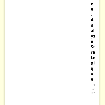
é
e
:
A
n
al
ys
e
St
ra
té
gi
q
u
e
3
juin
202
5