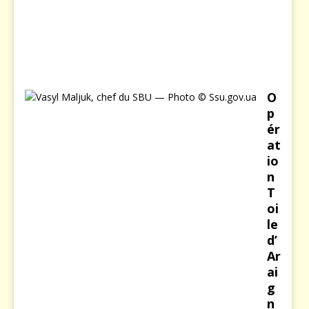
r
2
0
2
6
O
p
ér
at
io
n
T
oi
le
d’
Ar
ai
g
n