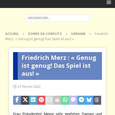
ACCUEIL
ZONES DE CONFLITS
UKRAINE
Friedrich
Merz : « Genug ist genug! Das Spiel ist aus! »
Friedrich Merz : « Genug
ist genug! Das Spiel ist
aus! »
27 février 2022
Frau Präsidentin! Meine sehr geehrten Damen und