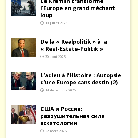
Le Kremlin transforme
l’Europe en grand méchant
loup
10 juillet 2025
De la « Realpolitik » à la
« Real-Estate-Politik »
30 août 2025
L’adieu à l’Histoire : Autopsie
d’une Europe sans destin (2)
14 décembre 2025
США и Россия:
разрушительная сила
эсхатологии
22 mars 2026