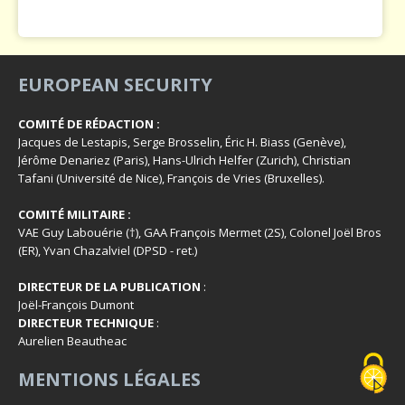
EUROPEAN SECURITY
COMITÉ DE RÉDACTION :
Jacques de Lestapis, Serge Brosselin, Éric H. Biass (Genève),
Jérôme Denariez (Paris), Hans-Ulrich Helfer (Zurich), Christian
Tafani (Université de Nice), François de Vries (Bruxelles).
COMITÉ MILITAIRE :
VAE Guy Labouérie (†), GAA François Mermet (2S), Colonel Joël Bros
(ER), Yvan Chazalviel (DPSD - ret.)
DIRECTEUR DE LA PUBLICATION
:
Joël-François Dumont
DIRECTEUR TECHNIQUE
:
Aurelien Beautheac
MENTIONS LÉGALES