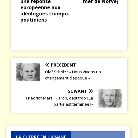
mer de Norvège
chronique d’une
ious
t
servitude volontaire :
po-
(1) Le constat
PRÉCÉDENT
Olaf Scholz : « Nous vivons un
changement d’époque »
SUIVANT
Friedrich Merz : « Trop, c’est trop ! La
partie est terminée !»
LA GUERRE EN UKRAINE