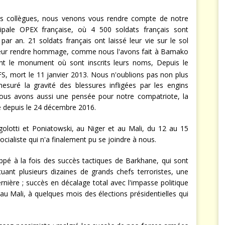
rs collègues, nous venons vous rendre compte de notre
cipale OPEX française, où 4 500 soldats français sont
ar an. 21 soldats français ont laissé leur vie sur le sol
leur rendre hommage, comme nous l'avons fait à Bamako
nt le monument où sont inscrits leurs noms, Depuis le
, mort le 11 janvier 2013. Nous n'oublions pas non plus
i mesuré la gravité des blessures infligées par les engins
ous avons aussi une pensée pour notre compatriote, la
e depuis le 24 décembre 2016.
otti et Poniatowski, au Niger et au Mali, du 12 au 15
ocialiste qui n'a finalement pu se joindre à nous.
ppé à la fois des succès tactiques de Barkhane, qui sont
tuant plusieurs dizaines de grands chefs terroristes, une
rnière ; succès en décalage total avec l'impasse politique
u Mali, à quelques mois des élections présidentielles qui