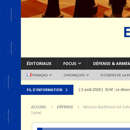
ÉDITORIAUX
FOCUS
DÉFENSE & ARME
FRANÇAIS
CHRONIQUES
DOSSIERS DE LA 
[ 2 août 2026 ]
SCAF : Le divo
FIL D'INFORMATION
[ 28 juillet 2026 ]
Le syndrome 
ACCUEIL
DÉFENSE
Mission Barkhane-G5 Sahel:
MER
Sahel
[ 24 juillet 2026 ]
La recomposit
[ 19 juillet 2026 ]
Le prix que l