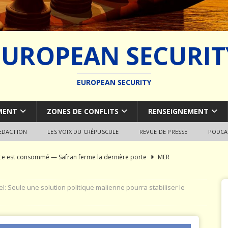
EUROPEAN SECURIT
EUROPEAN SECURITY
MENT
ZONES DE CONFLITS
RENSEIGNEMENT
REDACTION
LES VOIX DU CRÉPUSCULE
REVUE DE PRESSE
PODCA
rce est consommé — Safran ferme la dernière porte
MER
du SCALP Naval : Autopsie d’un naufrage capacitaire européen
 Seule une solution politique malienne pourra stabiliser le
ion de la construction navale militaire
ARMEMENT
a France paie trois fois
JÉRÔME DENARIEZ