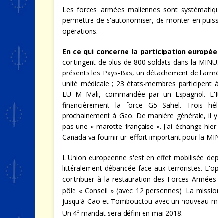
Les forces armées maliennes sont systématiqu
permettre de s'autonomiser, de monter en puiss
opérations.
En ce qui concerne la participation europée
contingent de plus de 800 soldats dans la MINU
présents les Pays-Bas, un détachement de l'armé
unité médicale ; 23 états-membres participent 
EUTM Mali, commandée par un Espagnol. L'Ita
financièrement la force G5 Sahel. Trois hél
prochainement à Gao. De manière générale, il y 
pas une « marotte française ». J'ai échangé hier
Canada va fournir un effort important pour la M
L'Union européenne s'est en effet mobilisée de
littéralement débandée face aux terroristes. L'
contribuer à la restauration des Forces Armées
pôle « Conseil » (avec 12 personnes). La missi
jusqu'à Gao et Tombouctou avec un nouveau mode
e
Un 4
mandat sera défini en mai 2018.