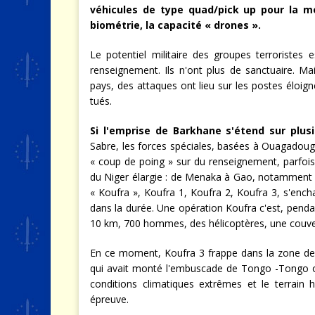
véhicules de type quad/pick up pour la mo
biométrie, la capacité « drones ».
Le potentiel militaire des groupes terroristes
renseignement. Ils n'ont plus de sanctuaire. Ma
pays, des attaques ont lieu sur les postes éloig
tués.
Si l'emprise de Barkhane s'étend sur plusi
Sabre, les forces spéciales, basées à Ouagadoug
« coup de poing » sur du renseignement, parfois
du Niger élargie : de Menaka à Gao, notamment l
« Koufra », Koufra 1, Koufra 2, Koufra 3, s'encha
dans la durée. Une opération Koufra c'est, penda
10 km, 700 hommes, des hélicoptères, une couv
En ce moment, Koufra 3 frappe dans la zone de l
qui avait monté l'embuscade de Tongo -Tongo o
conditions climatiques extrêmes et le terrain
épreuve.