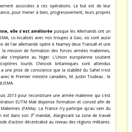
ement associées à ces opérations. Le but est de leur
ance, pour mener à bien, progressivement, leurs propres
nne, elle s'est améliorée
puisque les Allemands ont un
SMA, co-localisés avec nos troupes à Gao, où sont aussi
e de l'air allemande opère à Niamey deux Transall et une
à la mission de formation des forces armées maliennes,
lie s'implante au Niger. L'Union européenne soutient
icoptères lourds Chinook britanniques sont attendus
a une prise de conscience que la stabilité du Sahel n'est
 avec le Premier ministre canadien, M. Justin Trudeau : le
INUSMA.
puis 2013 pour reconstruire une armée malienne qui s'est
opération EUTM Mali dispense formation et conseil afin de
 Maliennes (FAMa). La France n'y participe qu'au sein du
e
on est dans son 3
mandat, élargissant sa zone de travail
 d'action décentralisé au niveau des régions militaires.