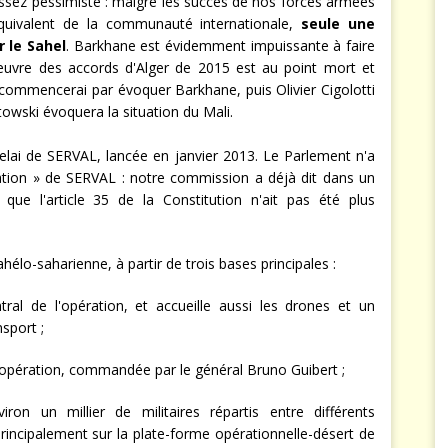
ssez pessimiste : malgré les succès de nos forces armées
équivalent de la communauté internationale,
seule une
r le Sahel
. Barkhane est évidemment impuissante à faire
 oeuvre des accords d'Alger de 2015 est au point mort et
e commencerai par évoquer Barkhane, puis Olivier Cigolotti
atowski évoquera la situation du Mali.
elai de SERVAL, lancée en janvier 2013. Le Parlement n'a
isation » de SERVAL : notre commission a déjà dit dans un
 que l'article 35 de la Constitution n'ait pas été plus
élo-saharienne, à partir de trois bases principales :
ral de l'opération, et accueille aussi les drones et un
sport ;
'opération, commandée par le général Bruno Guibert ;
on un millier de militaires répartis entre différents
incipalement sur la plate-forme opérationnelle-désert de