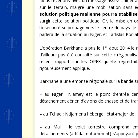
Nous revenons avec un message assez clair et a
sur le terrain, malgré une mobilisation sans 
solution politique malienne pourra stabilise
surgir cette solution politique. Or, la mise en
l'insécurité se propage vers le centre du pays. J
parlera de la situation au Niger, et Ladislas Poni
er
L'opération Barkhane a pris le 1
aout 2014 le r
d'ailleurs pas été consulté sur cette « régional
récent rapport sur les OPEX qu'elle regrettait
rigoureusement appliqué.
Barkhane a une emprise régionale sur la bande sah
– au Niger : Niamey est le point d'entrée cent
détachement aérien d'avions de chasse et de tran
– au Tchad : Ndjamena héberge l'état-major de l
– au Mali : le volet terrestre comprend envir
détachements (à Kidal notamment) s'appuyant pr