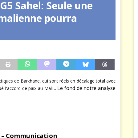
G5 Sahel: Seule une
arbitre à notre place
JÉRÔME DENARIEZ
 malienne pourra
ctiques de Barkhane, qui sont réels en décalage total avec
Le fond de notre analyse
bé l'accord de paix au Mali…
» – Communication