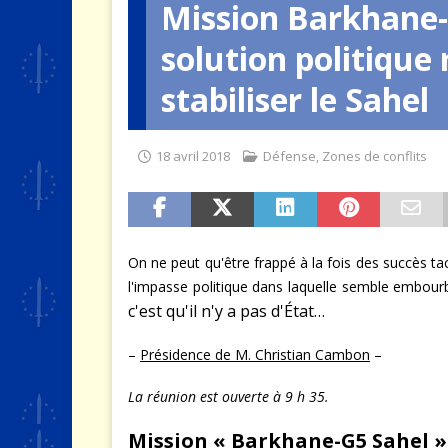
Mission Barkhane-
[ 4 août 2026 ]
Quand la crise 
solution politique
stabiliser le Sahel
18 avril 2018
Défense
,
Zones de conflits
On ne peut qu'être frappé à la fois des succès ta
l'impasse politique dans laquelle semble embour
c'est qu'il n'y a pas d'État…
–
Présidence de M. Christian Cambon
–
La réunion est ouverte à 9 h 35.
Mission « Barkhane-G5 Sahel 