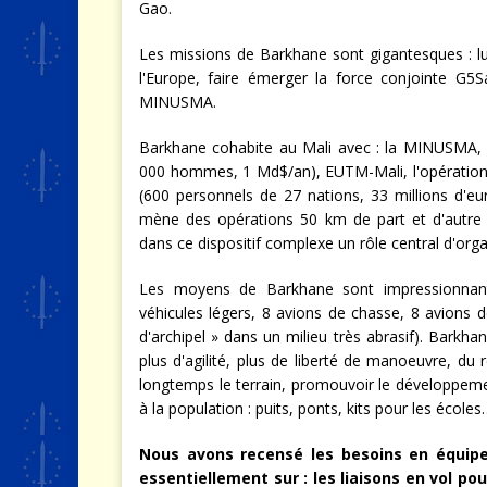
Gao.
Les missions de Barkhane sont gigantesques : lu
l'Europe, faire émerger la force conjointe G5S
MINUSMA.
Barkhane cohabite au Mali avec : la MINUSMA, l
000 hommes, 1 Md$/an), EUTM-Mali, l'opération
(600 personnels de 27 nations, 33 millions d'eur
mène des opérations 50 km de part et d'autre d
dans ce dispositif complexe un rôle central d'orga
Les moyens de Barkhane sont impressionnant
véhicules légers, 8 avions de chasse, 8 avions d
d'archipel » dans un milieu très abrasif). Barkha
plus d'agilité, plus de liberté de manoeuvre, du
longtemps le terrain, promouvoir le développem
à la population : puits, ponts, kits pour les écoles
Nous avons recensé les besoins en équipe
essentiellement sur : les liaisons en vol pou