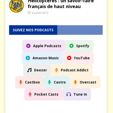
Hélicoptères : un savoir-faire
français de haut niveau
4 juillet 2012
SUIVEZ NOS PODCASTS
Apple Podcasts
Spotify
Amazon Music
YouTube
Deezer
Podcast Addict
Castbox
Castro
Overcast
Pocket Casts
Tune In