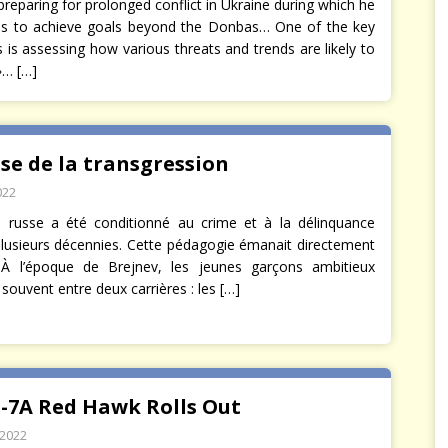
 preparing for prolonged conflict in Ukraine during which he
ends to achieve goals beyond the Donbas… One of the key
 is assessing how various threats and trends are likely to
 »…
[…]
sse de la transgression
022
 russe a été conditionné au crime et à la délinquance
lusieurs décennies. Cette pédagogie émanait directement
À l’époque de Brejnev, les jeunes garçons ambitieux
 souvent entre deux carrières : les
[…]
T-7A Red Hawk Rolls Out
 2022