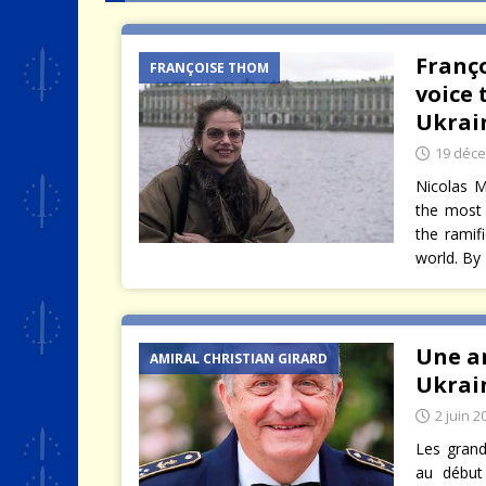
[ 4 août 2026 ]
Quand la crise 
Franço
FRANÇOISE THOM
voice
Ukrain
19 déc
Nicolas M
the most 
the ramif
world. By 
Une an
AMIRAL CHRISTIAN GIRARD
Ukrai
2 juin 2
Les grand
au début