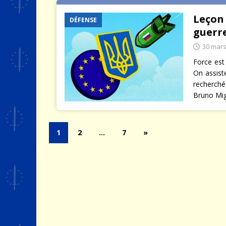
Leçon 
DÉFENSE
guerr
30 mars
Force est
On assist
recherché
Bruno Mig
1
2
…
7
»