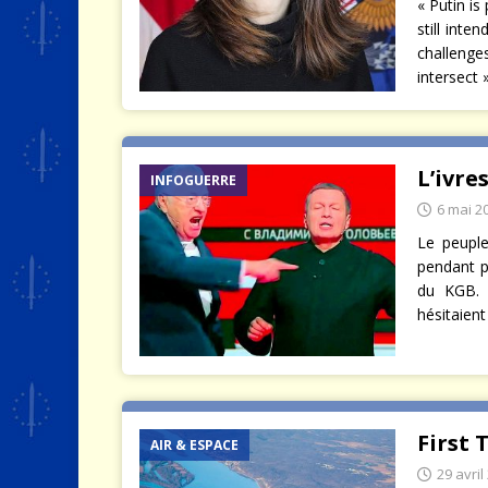
« Putin is
still int
challenges
intersect
L’ivre
INFOGUERRE
6 mai 2
Le peuple
pendant p
du KGB. 
hésitaient
First 
AIR & ESPACE
29 avril