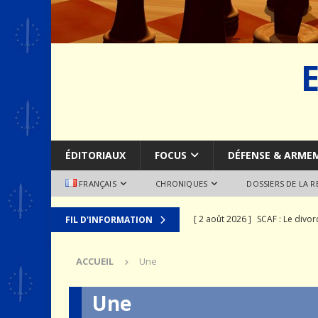
ÉDITORIAUX
FOCUS
DÉFENSE & ARME
FRANÇAIS
CHRONIQUES
DOSSIERS DE LA 
[ 2 août 2026 ]
SCAF : Le divo
FIL D'INFORMATION
[ 28 juillet 2026 ]
Le syndrome 
ACCUEIL
Une
MER
[ 24 juillet 2026 ]
La recomposit
Une
[ 19 juillet 2026 ]
Le prix que l