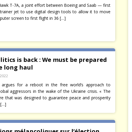
awk T-7A, a joint effort between Boeing and Saab — first
trainer jet to use digital design tools to allow it to move
ter screen to first flight in 36
[…]
itics is back : We must be prepared
e long haul
 2022
 argues for a reboot in the free world’s approach to
global aggressors in the wake of the Ukraine crisis. « The
ure that was designed to guarantee peace and prosperity
d
[…]
ions mélancoliques sur l’élection