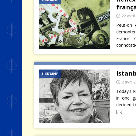
franç
22 avril
Peut-on 
démonter 
France ?
connotatio
Istan
UKRAINE
2 avril 
Today’s R
in one gu
decided t
[…]