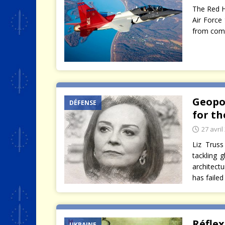
The Red H
Air Force 
from compu
Geopol
DÉFENSE
for th
27 avril
Liz Truss
tackling 
architect
has faile
Réflex
UKRAINE