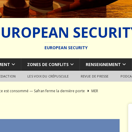
EUROPEAN SECURIT
EUROPEAN SECURITY
MENT
ZONES DE CONFLITS
RENSEIGNEMENT
REDACTION
LES VOIX DU CRÉPUSCULE
REVUE DE PRESSE
PODCA
rce est consommé — Safran ferme la dernière porte
MER
du SCALP Naval : Autopsie d’un naufrage capacitaire européen
ion de la construction navale militaire
ARMEMENT
a France paie trois fois
JÉRÔME DENARIEZ