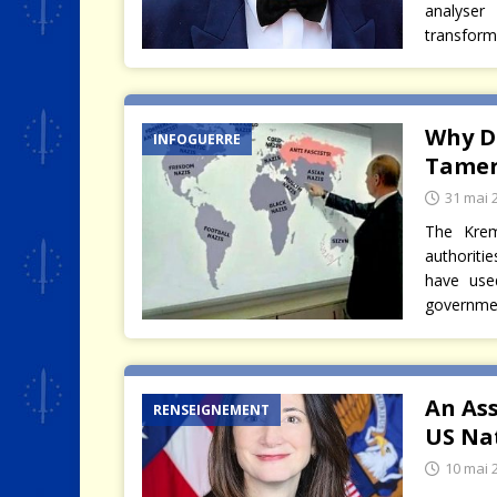
analyse
transform
Why D
INFOGUERRE
Tamer
31 mai 
The Krem
authoriti
have use
government
An As
RENSEIGNEMENT
US Nat
10 mai 