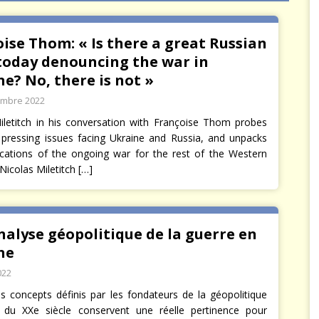
arbitre à notre place
JÉRÔME DENARIEZ
ise Thom: « Is there a great Russian
 today denouncing the war in
e? No, there is not »
embre 2022
iletitch in his conversation with Françoise Thom probes
pressing issues facing Ukraine and Russia, and unpacks
ications of the ongoing war for the rest of the Western
Nicolas Miletitch
[…]
alyse géopolitique de la guerre en
ne
022
s concepts définis par les fondateurs de la géopolitique
 du XXe siècle conservent une réelle pertinence pour