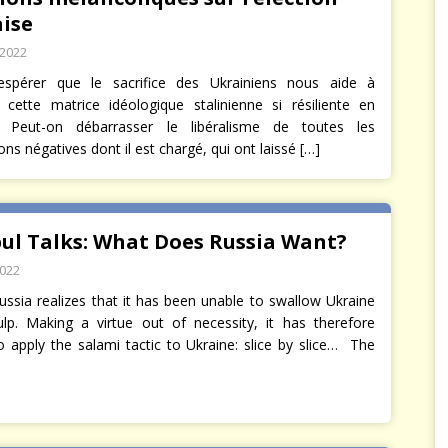
aise
 2022
espérer que le sacrifice des Ukrainiens nous aide à
cette matrice idéologique stalinienne si résiliente en
 Peut-on débarrasser le libéralisme de toutes les
ns négatives dont il est chargé, qui ont laissé
[…]
bul Talks: What Does Russia Want?
2022
ussia realizes that it has been unable to swallow Ukraine
lp. Making a virtue out of necessity, it has therefore
o apply the salami tactic to Ukraine: slice by slice… The