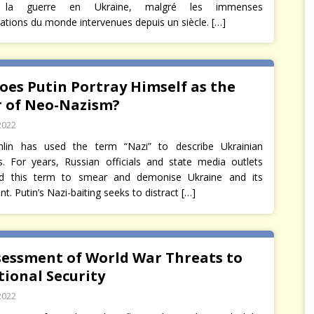
r la guerre en Ukraine, malgré les immenses
ations du monde intervenues depuis un siècle.
[…]
oes Putin Portray Himself as the
 of Neo-Nazism?
2022
lin has used the term “Nazi” to describe Ukrainian
es. For years, Russian officials and state media outlets
d this term to smear and demonise Ukraine and its
. Putin’s Nazi-baiting seeks to distract
[…]
sessment of World War Threats to
ional Security
2022