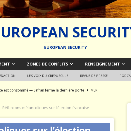
EUROPEAN SECURIT
EUROPEAN SECURITY
MENT
ZONES DE CONFLITS
RENSEIGNEMENT
REDACTION
LES VOIX DU CRÉPUSCULE
REVUE DE PRESSE
PODCA
rce est consommé — Safran ferme la dernière porte
MER
du SCALP Naval : Autopsie d’un naufrage capacitaire européen
Réflexions mélancoliques sur l’élection française
ion de la construction navale militaire
ARMEMENT
liques sur l’élection
a France paie trois fois
JÉRÔME DENARIEZ