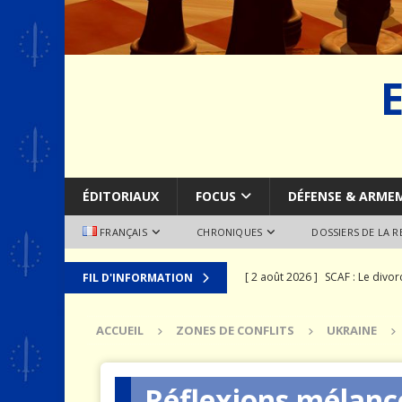
ÉDITORIAUX
FOCUS
DÉFENSE & ARME
FRANÇAIS
CHRONIQUES
DOSSIERS DE LA 
[ 2 août 2026 ]
SCAF : Le divo
FIL D'INFORMATION
[ 28 juillet 2026 ]
Le syndrome 
ACCUEIL
ZONES DE CONFLITS
UKRAINE
MER
[ 24 juillet 2026 ]
La recomposit
Réflexions mélanco
[ 19 juillet 2026 ]
Le prix que l