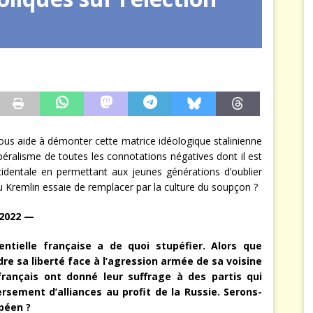
arbitre à notre place
JÉRÔME DENARIEZ
nous aide à démonter cette matrice idéologique stalinienne
ibéralisme de toutes les connotations négatives dont il est
occidentale en permettant aux jeunes générations d’oublier
 Kremlin essaie de remplacer par la culture du soupçon ?
 2022 —
entielle française a de quoi stupéfier. Alors que
e sa liberté face à l’agression armée de sa voisine
 français ont donné leur suffrage à des partis qui
rsement d’alliances au profit de la Russie. Serons-
péen ?