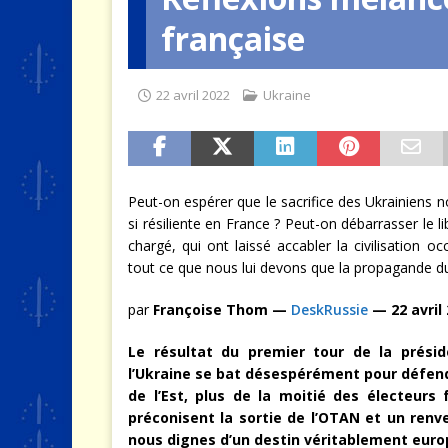
française
[ 4 août 2026 ]
Quand la crise 
22 avril 2022
Ukraine
Peut-on espérer que le sacrifice des Ukrainiens 
si résiliente en France ? Peut-on débarrasser le l
chargé, qui ont laissé accabler la civilisation 
tout ce que nous lui devons que la propagande du
par
Françoise Thom —
DeskRussie
— 22 avril
Le résultat du premier tour de la présid
l’Ukraine se bat désespérément pour défendr
de l’Est, plus de la moitié des électeurs
préconisent la sortie de l’OTAN et un renve
nous dignes d’un destin véritablement euro