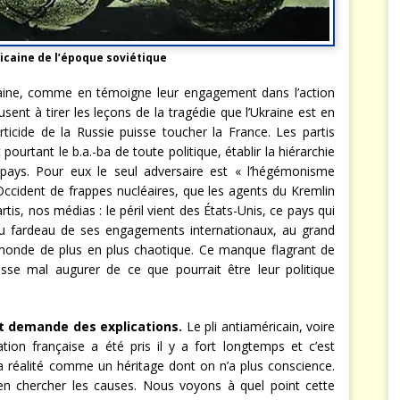
icaine de l’époque soviétique
raine, comme en témoigne leur engagement dans l’action
sent à tirer les leçons de la tragédie que l’Ukraine est en
erticide de la Russie puisse toucher la France. Les partis
pourtant le b.a.-ba de toute politique, établir la hiérarchie
ays. Pour eux le seul adversaire est « l’hégémonisme
ccident de frappes nucléaires, que les agents du Kremlin
rtis, nos médias : le péril vient des États-Unis, ce pays qui
du fardeau de ses engagements internationaux, au grand
monde de plus en plus chaotique. Ce manque flagrant de
sse mal augurer de ce que pourrait être leur politique
t demande des explications.
Le pli antiaméricain, voire
ation française a été pris il y a fort longtemps et c’est
 réalité comme un héritage dont on n’a plus conscience.
t en chercher les causes. Nous voyons à quel point cette