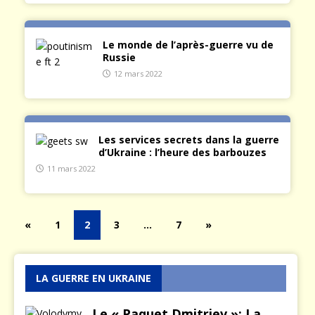
Le monde de l’après-guerre vu de
Russie
12 mars 2022
Les services secrets dans la guerre
d’Ukraine : l’heure des barbouzes
11 mars 2022
«
1
2
3
…
7
»
LA GUERRE EN UKRAINE
Le « Paquet Dmitriev »: La