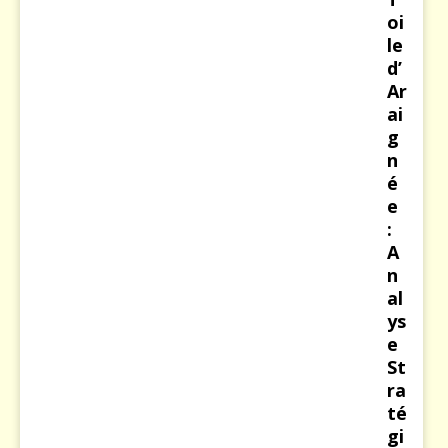
oi
le
d’
Ar
ai
g
n
é
e
:
A
n
al
ys
e
St
ra
té
gi