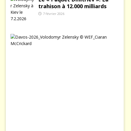
trahison à 12.000 milliards
7 février 2026
L
e
j
o
u
r
o
ù
Z
e
l
e
n
s