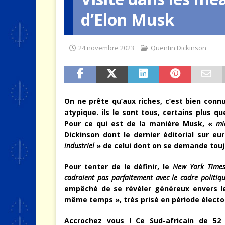
d’Elon Musk
[ 9 août 2026 ]
Le jeu des mur
24 novembre 2023
Quentin Dickinson
On ne prête qu’aux riches, c’est bien connu
atypique. ils le sont tous, certains plus 
Pour ce qui est de la manière Musk, «
mi
Dickinson dont le dernier éditorial sur e
industriel
» de celui dont on se demande toujo
Pour tenter de le définir, le
New York Time
cadraient pas parfaitement avec le cadre politiq
empêché de se révéler généreux envers le
même temps », très prisé en période électo
Accrochez vous !
Ce Sud-africain de 52 