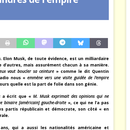
mures : La guerre secrète des nations
RENSEIGNEMENT
. Elon Musk, de toute évidence, est un milliardaire
que d’autres, mais assurément chacun à sa manière.
eux vaut boucler sa ceinture
» comme le dit Quentin
uradio nous «
emmène vers une visite guidée de l’empire
urs quelle est la part de folie dans son génie.
s
a écrit que «
M. Musk
exprimait des opinions qui ne
ue binaire [américain] gauche-droite
», ce qui ne l’a pas
s partis républicain et démocrate, son côté « en
rale.
ans, qui a aussi les nationalités américaine et