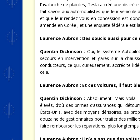
l’avalanche de plaintes, Tesla a créé une discrète 
fait savoir aux automobilistes que leur véhicule 
et que leur rendez-vous en concession est donc
amende en Corée ; et une enquête fédérale est la
Laurence Aubron : Des soucis aussi pour ce 
Quentin Dickinson
:
Oui, le système Autopilot
secours en intervention et garés sur la chauss
conducteurs, ce qui, curieusement, accrédite l’i
cela.
Laurence Aubron :
Et ces voitures, il faut bi
Quentin Dickinson
:
Absolument. Mais voilà : 
élevés, d’où des primes d’assurances qui détour
États-Unis, avec des moyens dérisoires, sa propr
douzaine de gestionnaires pour traiter des millier
faire rembourser les réparations, plus longtemps 
Laurence Aubron : Il n’y a pas que des voit