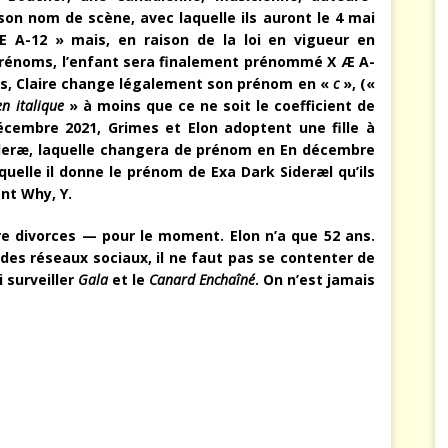
on nom de scène, avec laquelle ils auront le 4 mai
 A-12 » mais, en raison de la loi en vigueur en
s prénoms, l’enfant sera finalement prénommé X Æ A-
oins, Claire change légalement son prénom en «
c
», («
en italique
» à moins que ce ne soit le coefficient de
décembre 2021, Grimes et Elon adoptent une fille à
Sideræ, laquelle changera de prénom en En décembre
quelle il donne le prénom de Exa Dark Sideræl qu’ils
nt Why, Y.
e divorces — pour le moment. Elon n’a que 52 ans.
 des réseaux sociaux, il ne faut pas se contenter de
i surveiller
Gala
et le
Canard Enchaîné
.
On n’est jamais