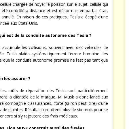
cellule chargée de noyer le poisson sur le sujet, cellule qui
a été contrôlé à distance et est désormais en parfait état,
 annulé. En raison de ces pratiques, Tesla a écopé d’une
ncée aux États-Unis.
qui est de la conduite autonome des Tesla ?
 accumule les collisions, souvent avec des véhicules de
ée. Tesla plaide systématiquement l’erreur humaine des
dée que la conduite autonome promise ne l’est pas tant que
en les assurer ?
les coûts de réparation des Tesla sont particulièrement
nent la clientèle de la marque. M. Musk a donc lancé aux
e compagnie d’assurances, forte (si l’on peut dire) d’une
s de plaintes. Résultat : on attend plus de six mois pour se
encore si s’y rajoutent des frais médicaux.
ures, Elon MUSK construit aussi des fusées…