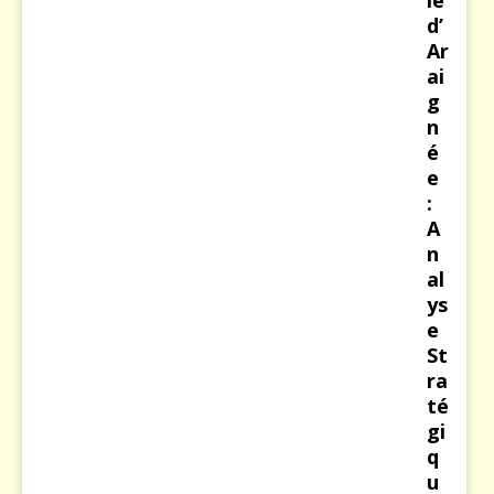
d’
Ar
ai
g
n
é
e
:
A
n
al
ys
e
St
ra
té
gi
q
u