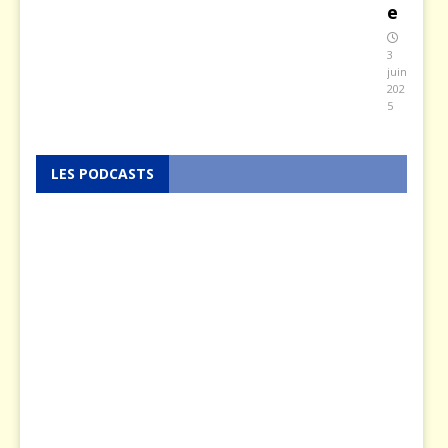
e
3
juin
202
5
LES PODCASTS