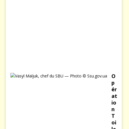
6
j
a
n
v
i
e
r
2
0
2
6
O
p
ér
at
io
n
T
oi
le