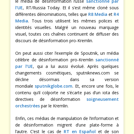
le média de désinformation russe
sanctionné par
l’UE
, RT/Russia Today. Et il s’est même cloné sous
différentes dénominations, telles que
R8 Media
et
R4
Media
. Tous trois utilisent les mêmes polices et
identités visuelles. Malgré un nouveau marquage
visuel, toutes ces chaînes continuent de diffuser des
discours de désinformation pro-Kremlin.
On peut aussi citer l’exemple de Spoutnik, un média
célèbre de désinformation pro-Kremlin
sanctionné
par l’UE
, qui a lui aussi évolué. Après quelques
changements cosmétiques, sputniknews.com se
décline désormais dans sa version
mondiale
sputnikglobe.com
. Et, encore une fois, le
contenu qu’il colporte ne s’écarte pas d’un iota des
directives de désinformation
soigneusement
orchestrées
par le Kremlin.
Enfin, ces médias de manipulation de l’information et
de désinformation migrent d’une plate-forme à
l’autre. C’est le cas de
RT en Español
et de son