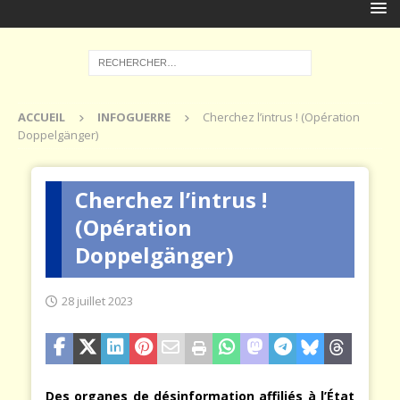
ACCUEIL
INFOGUERRE
Cherchez l’intrus ! (Opération
Doppelgänger)
Cherchez l’intrus !
(Opération
Doppelgänger)
28 juillet 2023
Des organes de désinformation affiliés à l’État