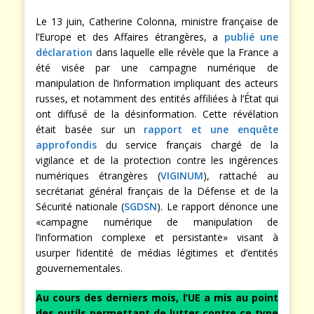
Le 13 juin, Catherine Colonna, ministre française de
l’Europe et des Affaires étrangères, a
publié une
déclaration
dans laquelle elle révèle que la France a
été visée par une campagne numérique de
manipulation de l’information impliquant des acteurs
russes, et notamment des entités affiliées à l’État qui
ont diffusé de la désinformation. Cette révélation
était basée sur un
rapport et une enquête
approfondis
du service français chargé de la
vigilance et de la protection contre les ingérences
numériques étrangères (
VIGINUM
), rattaché au
secrétariat général français de la Défense et de la
Sécurité nationale (
SGDSN
). Le rapport dénonce une
«campagne numérique de manipulation de
l’information complexe et persistante» visant à
usurper l’identité de médias légitimes et d’entités
gouvernementales.
Au cours des derniers mois, l’UE a mis au point
des outils permettant de lutter contre ce type