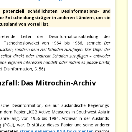
 potenziell schädlichsten Desinformations- und
sche Entscheidungsträger in anderen Ländern, um sie
ssland von Vorteil ist.
tretende Leiter der Desinformationsabteilung des
hen Tschechoslowakei von 1964 bis 1966, schrieb:
Der
äuschen, sondern dem Ziel Schaden zuzufügen. Das Opfer der
selbst direkt oder indirekt Schaden zuzufügen – entweder
ine eigenen Interessen handelt oder indem es passiv bleibt,
t Disinformation, S. 56)
nzfall: Das Mitrochin-Archiv
B
ische Desinformation, die auf ausländische Regierungs-
h in dem Papier „KGB Active Measures in Southwest Asia in
 Jahre lang, von 1956 bis 1984, Archivar in der Auslands-
 (PGU), war. Er stützte dieses Papier und seine anderen
arbeiteten
streng geheimen KGB-Dokumenten
machte.