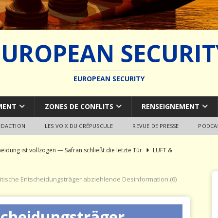
EUROPEAN SECURIT
EUROPEAN SECURITY
MENT
ZONES DE CONFLITS
RENSEIGNEMENT
REDACTION
LES VOIX DU CRÉPUSCULE
REVUE DE PRESSE
PODCA
eidung ist vollzogen — Safran schließt die letzte Tür
LUFT &
litische Entscheidungsträger abziehlende Desinformation (6)
l-Syndrom: Autopsie eines europäischen Fähigkeitsschiff-bruchs
tscheidungsträger
 des weltweiten Marineschiffbaus
MARINE