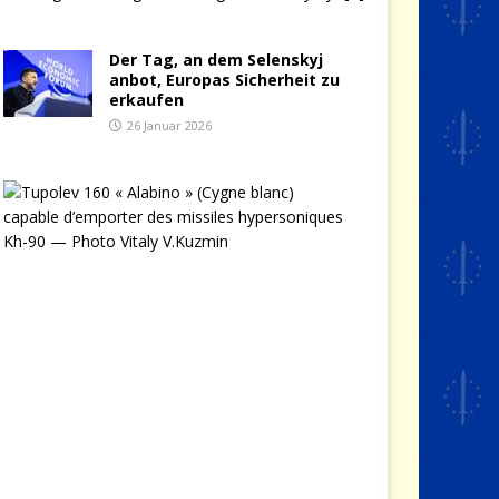
Der Tag, an dem Selenskyj
anbot, Europas Sicherheit zu
erkaufen
26 Januar 2026
O
p
e
r
a
t
i
o
n
P
a
v
u
t
i
n