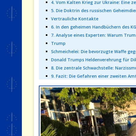
4. Vom Kalten Krieg zur Ukraine: Eine ze
5. Die Doktrin des russischen Geheimdien
Vertrauliche Kontakte
6. In den geheimen Handbüchern des KGB
7. Analyse eines Experten: Warum Trump
Trump
Schmeichelei: Die bevorzugte Waffe ge
Donald Trumps Heldenverehrung für Di
8. Die zentrale Schwachstelle: Narzissm
9. Fazit: Die Gefahren einer zweiten Am