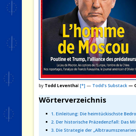
by
Todd Leventha
l
[*]
—
Todd’s Substack
— O
Wörterverzeichnis
1. Einleitung: Die heimtückischste Bed
2. Der historische Präzedenzfall: Das 
3. Die Strategie der „Albtraumszenarien