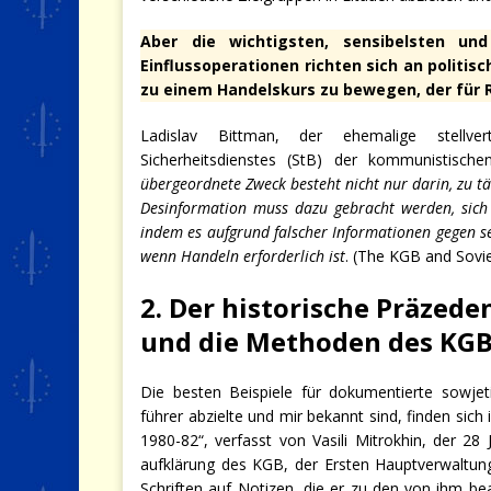
Aber die wichtigsten, sensibelsten und
Einflussoperationen richten sich an politi
zu einem Handelskurs zu bewegen, der für Ru
Ladislav Bittman, der ehemalige stellver
Sicherheitsdienstes (StB) der kommunistisc
übergeordnete Zweck besteht nicht nur darin, zu t
Desinformation muss dazu gebracht werden, sich 
indem es aufgrund falscher Informationen gegen se
wenn Handeln erforderlich ist
. (The KGB and Sovie
2. Der historische Präzede
und die Methoden des KG
Die besten Beispiele für dokumentierte sowjet
führer abzielte und mir bekannt sind, finden sic
1980-82“, verfasst von Vasili Mitrokhin, der 28
aufklärung des KGB, der Ersten Hauptverwaltung
Schriften auf Notizen, die er zu den von ihm be