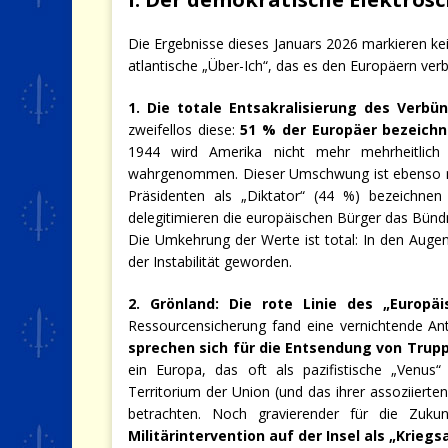
Die Ergebnisse dieses Januars 2026 markieren k
atlantische „Über-Ich“, das es den Europäern verb
1. Die totale Entsakralisierung des Verbü
zweifellos diese:
51 % der Europäer bezeichn
1944 wird Amerika nicht mehr mehrheitlich 
wahrgenommen. Dieser Umschwung ist ebenso mor
Präsidenten als „Diktator“ (44 %) bezeichnen
delegitimieren die europäischen Bürger das Bündn
Die Umkehrung der Werte ist total: In den Augen
der Instabilität geworden.
2. Grönland: Die rote Linie des „Europäi
Ressourcensicherung fand eine vernichtende Ant
sprechen sich für die Entsendung von Trup
ein Europa, das oft als pazifistische „Venus
Territorium der Union (und das ihrer assoziierte
betrachten. Noch gravierender für die Zuk
Militärintervention auf der Insel als „Krieg