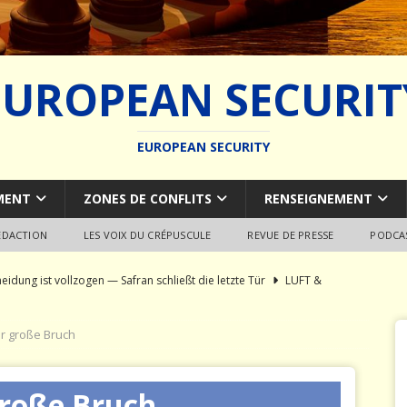
EUROPEAN SECURIT
EUROPEAN SECURITY
MENT
ZONES DE CONFLITS
RENSEIGNEMENT
REDACTION
LES VOIX DU CRÉPUSCULE
REVUE DE PRESSE
PODCA
eidung ist vollzogen — Safran schließt die letzte Tür
LUFT &
r große Bruch
l-Syndrom: Autopsie eines europäischen Fähigkeitsschiff-bruchs
große Bruch
 des weltweiten Marineschiffbaus
MARINE