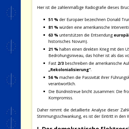
Hier ist die zahlenmäßige Radiografie dieses Bruc
51 %
der Europäer bezeichnen Donald Tru
81 %
würden eine amerikanische Intervent
63 %
unterstützen die Entsendung
europä
historisches Novum).
21 %
halten einen direkten Krieg mit den 
Bedrohungsniveau, das höher ist als das vo
Fast
2/3
beschreiben die amerikanische Auß
„Rekolonialisierung“
.
56 %
machen die Passivität ihrer Führungsk
verantwortlich.
Die Bündnistreue bricht zusammen: Die fro
Kompromiss.
Daher nimmt die detaillierte Analyse dieser Zah
Stimmungsschwankung, es ist der Eintritt in den 
I. Der demokratische Elektros