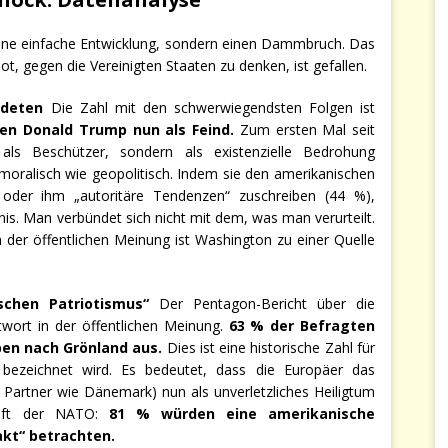
eine einfache Entwicklung, sondern einen Dammbruch. Das
ot, gegen die Vereinigten Staaten zu denken, ist gefallen.
ndeten
Die Zahl mit den schwerwiegendsten Folgen ist
en Donald Trump nun als Feind.
Zum ersten Mal seit
als Beschützer, sondern als existenzielle Bedrohung
alisch wie geopolitisch. Indem sie den amerikanischen
 oder ihm „autoritäre Tendenzen“ zuschreiben (44 %),
is. Man verbündet sich nicht mit dem, was man verurteilt.
 der öffentlichen Meinung ist Washington zu einer Quelle
schen Patriotismus“
Der Pentagon-Bericht über die
wort in der öffentlichen Meinung.
63 % der Befragten
pen nach Grönland aus.
Dies ist eine historische Zahl für
“ bezeichnet wird. Es bedeutet, dass die Europäer das
n Partner wie Dänemark) nun als unverletzliches Heiligtum
unft der NATO:
81 % würden eine amerikanische
sakt“ betrachten.