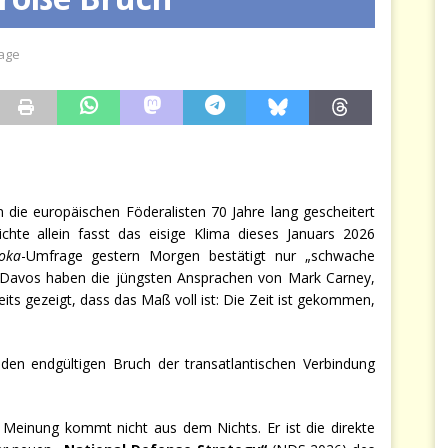
Frankreich dreifach zahlt
JÉRÔME DENARIEZ
age
se an unserer Stelle entscheidet
JÉRÔME DENARIEZ
 die europäischen Föderalisten 70 Jahre lang gescheitert
chte allein fasst das eisige Klima dieses Januars 2026
oka
-Umfrage gestern Morgen bestätigt nur „schwache
n Davos haben die jüngsten Ansprachen von Mark Carney,
s gezeigt, dass das Maß voll ist: Die Zeit ist gekommen,
den endgültigen Bruch der transatlantischen Verbindung
 Meinung kommt nicht aus dem Nichts. Er ist die direkte