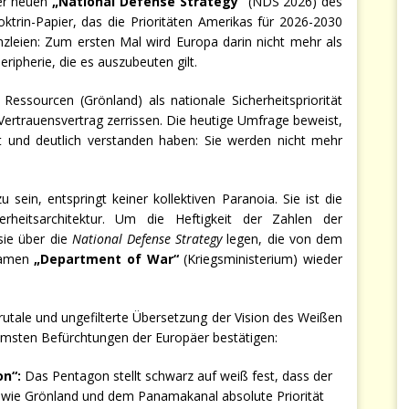
der neuen
„National Defense Strategy“
(NDS 2026) des
rin-Papier, das die Prioritäten Amerikas für 2026-2030
anzleien: Zum ersten Mal wird Europa darin nicht mehr als
Peripherie, die es auszubeuten gilt.
Ressourcen (Grönland) als nationale Sicherheitspriorität
 Vertrauensvertrag zerrissen. Die heutige Umfrage beweist,
t und deutlich verstanden haben: Sie werden nicht mehr
sein, entspringt keiner kollektiven Paranoia. Sie ist die
rheitsarchitektur. Um die Heftigkeit der Zahlen der
ie über die
National Defense Strategy
legen, die von dem
 Namen
„Department of War“
(Kriegsministerium) wieder
brutale und ungefilterte Übersetzung der Vision des Weißen
immsten Befürchtungen der Europäer bestätigen:
on“:
Das Pentagon stellt schwarz auf weiß fest, dass der
 wie Grönland und dem Panamakanal absolute Priorität