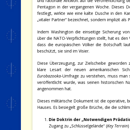
und rationale Antwort auf die Veröffentlichung 
Pentagon in der vergangenen Woche. Dieses Dokt
festlegt, wirkte wie eine kalte Dusche in den K
„vitaler Partner“ bezeichnet, sondern implizit als 
Indem Washington die einseitige Sicherung von 
über die NATO-Verpflichtungen stellt, hat es den
dass die europäischen Völker die Botschaft lau
beschützt, sie sind im Visier.
Diese Überzeugung, zur Zielscheibe geworden zu 
klare Lesart der neuen amerikanischen Siche
Eurobazooka
-Umfrage zu verstehen, muss man s
veröffentlicht wurde, was seinen historischen
angenommen hat.
Dieses militärische Dokument ist die operative, 
Hauses. Es besiegelt große Brüche, die die schl
Die Doktrin der „Notwendigen Prädati
Zugang zu „Schlüsselgelände“ (
Key Terrain
)