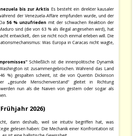
ezuela bis zur Arktis
Es besteht ein direkter kausaler
ährend der Venezuela-Affäre empfunden wurde, und der
. Da
56 % unzufrieden
mit der schwachen Reaktion der
duro sind (die von 63 % als illegal angesehen wird), hat
ht entwickelt, den sie nicht noch einmal erleben will. Die
sationsmechanismus: Was Europa in Caracas nicht wagte,
mpromisses“
Schließlich ist die innenpolitische Dynamik
uf Washington ist zusammengebrochen. Während das Land
6 %) gespalten scheint, ist die von Quentin Dickinson
Der „gesunde Menschenverstand“ gleitet in Richtung
 werden nun als die Naiven von gestern oder sogar als
men.
 (Frühjahr 2026)
t, dann deshalb, weil sie intuitiv begriffen hat, was
tegie gelesen haben: Die Mechanik einer Konfrontation ist
es ist eine ballistische Gewissheit.