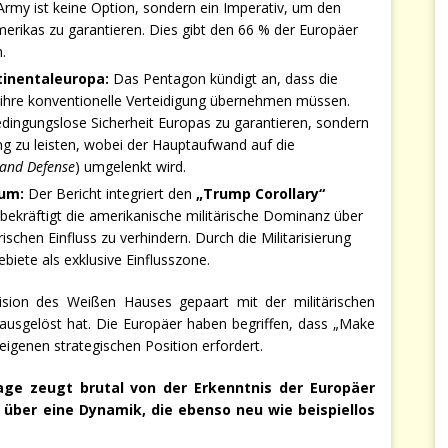
Army ist keine Option, sondern ein Imperativ, um den
erikas zu garantieren. Dies gibt den 66 % der Europäer
.
tinentaleuropa:
Das Pentagon kündigt an, dass die
 ihre konventionelle Verteidigung übernehmen müssen.
edingungslose Sicherheit Europas zu garantieren, sondern
ng zu leisten, wobei der Hauptaufwand auf die
and Defense
) umgelenkt wird.
rum:
Der Bericht integriert den
„Trump Corollary“
bekräftigt die amerikanische militärische Dominanz über
chen Einfluss zu verhindern. Durch die Militarisierung
iete als exklusive Einflusszone.
Vision des Weißen Hauses gepaart mit der militärischen
ausgelöst hat. Die Europäer haben begriffen, dass „Make
igenen strategischen Position erfordert.
ge zeugt brutal von der Erkenntnis der Europäer
 über eine Dynamik, die ebenso neu wie beispiellos