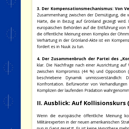
3. Der Kompensationsmechanismus: Von Ven
Zusammenhang zwischen der Demütigung, die w
Härte, die in Bezug auf Grönland gezeigt wird
europäischen Behörden auf die Entführung von Ma
die öffentliche Meinung einen Komplex der Ohnmac
Verhärtung in der Grönland-Akte ist ein Kompen
fordert es in Nuuk zu tun.
4. Der Zusammenbruch der Partei des „Ko
klar. Die Nachfrage nach einer Ausrichtung a
zwischen Kompromiss (44 %) und Opposition (4
beschriebene Dynamik unmissverständlich: 
Konfrontation. Befürworter von Verhandlungen
Komplizen der laufenden Prädation wahrgenom
II. Ausblick: Auf Kollisionskurs
Wenn die europäische öffentliche Meinung koch
Militärexperten in der neuen amerikanischen Stra
nun in Gang gesetzt. Es ist keine Hypothese mehr, 