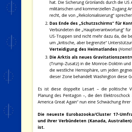
hat. Die Sicherung Grönlands durch die US 
militärischen und kommerziellen Zugang Am
recht, die von „Rekolonialisierung“ sprechen
Das Ende des „Schutzschirms“ für Kon
Verbündeten die „Hauptverantwortung“ für
US-Truppen sind nicht mehr dazu da, die b
um „kritische, aber begrenzte“ Unterstützu
Verteidigung des Heimatlandes
(
Homel
Die Arktis als neues Gravitationszent
(Trump-Zusatz) in die Monroe-Doktrin und 
die westliche Hemisphäre, um jeden gegneris
dieser Zone behandelt Washington diese Geb
Es ist diese doppelte Lesart – die politische 
Planung des Pentagon –, die den Elektroschock 
America Great Again“ nun eine Schwächung ihrer e
Die neueste Eurobazooka/Cluster 17-Umfra
und ihrer Verbündeten (Kanada, Australien)
ist.