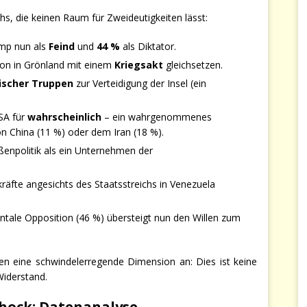
hs, die keinen Raum für Zweideutigkeiten lässt:
mp nun als
Feind
und
44 %
als Diktator.
ion in Grönland mit einem
Kriegsakt
gleichsetzen.
ischer Truppen
zur Verteidigung der Insel (ein
USA für
wahrscheinlich
– ein wahrgenommenes
n China (11 %) oder dem Iran (18 %).
enpolitik als ein Unternehmen der
räfte angesichts des Staatsstreichs in Venezuela
ntale Opposition (46 %) übersteigt nun den Willen zum
len eine schwindelerregende Dimension an: Dies ist keine
Widerstand.
chock: Datenanalyse