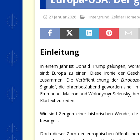
[ 19 Juli 2026 ]
Der Preis, den 
27 Januar 2026
Hintergrund
,
Zslider Homep
[ 4 August 2026 ]
Wenn die Kri
Einleitung
In einem Jahr ist Donald Trump gelungen, woran
sind: Europa zu einen. Diese Ironie der Geschi
zusammen. Die Veröffentlichung der
Eurobazo
Signale“, die ohrenbetäubend geworden sind. I
Emmanuel Macron und Wolodymyr Selenskyj bereit
Klartext zu reden.
Wir sind Zeugen einer historischen Wende, die 
besiegelt.
Doch dieser Zorn der europäischen öffentlichen