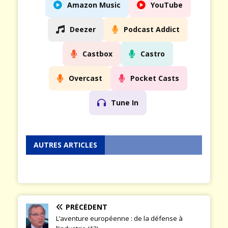
Amazon Music
YouTube
Deezer
Podcast Addict
Castbox
Castro
Overcast
Pocket Casts
Tune In
AUTRES ARTICLES
Prev
Nex
ious
t
PRÉCÉDENT