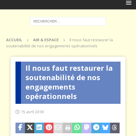
ACCUEIL
AIR & ESPACE
Il nous faut restaurer la
soutenabilité de nos engagements opérationnels
Il nous faut restaurer la
soutenabilité de nos
engagements
opérationnels
15 avril 2018