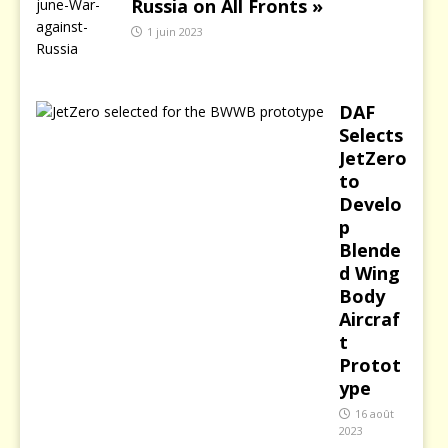
Russia on All Fronts »
1 juin 2023
DAF
Selects
JetZero
to
Develo
p
Blende
d Wing
Body
Aircraf
t
Protot
ype
16 août
2023