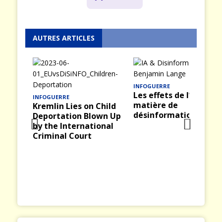
AUTRES ARTICLES
INFOGUERRE
Les effets de l’IA en
matière de
hild
désinformation
wn Up
onal
QUENTIN DICKINSON
Prev
Nex
Europe : les clignotan
ious
t
passent au rouge