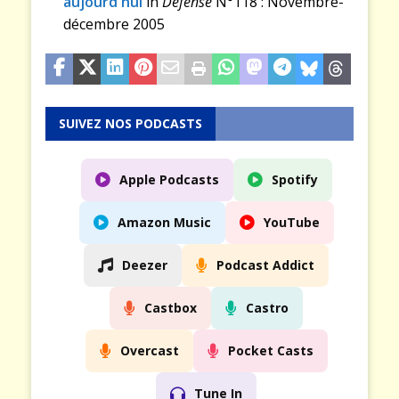
aujourd'hui
in
Défense
N°118 : Novembre-
décembre 2005
SUIVEZ NOS PODCASTS
Apple Podcasts
Spotify
Amazon Music
YouTube
Deezer
Podcast Addict
Castbox
Castro
Overcast
Pocket Casts
Tune In