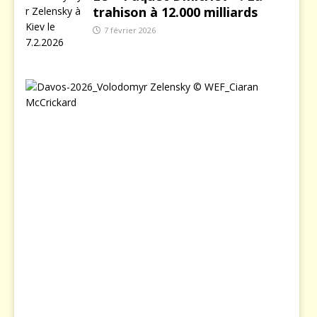
trahison à 12.000 milliards
7 février 2026
L
e
j
o
u
r
o
ù
Z
e
l
e
n
s
k