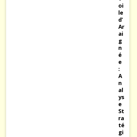
oi
le
d’
Ar
ai
g
n
é
e
:
A
n
al
ys
e
St
ra
té
gi