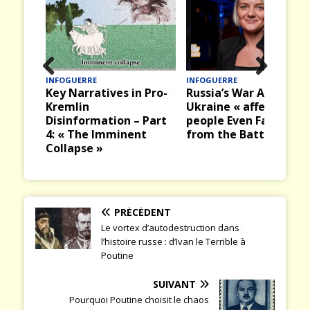
INFOGUERRE
INFOGUERRE
Prev
Nex
Key Narratives in Pro-
Russia’s War Against
ious
t
Kremlin
Ukraine « affects
Disinformation – Part
people Even Far Away
4: « The Imminent
from the Battlefield »
Collapse »
PRÉCÉDENT
Le vortex d’autodestruction dans
l’histoire russe : d’Ivan le Terrible à
Poutine
SUIVANT
Pourquoi Poutine choisit le chaos