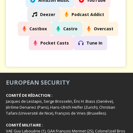
Amazon Music
YouTube
Deezer
Podcast Addict
Castbox
Castro
Overcast
Pocket Casts
Tune In
EUROPEAN SECURITY
COMITÉ DE RÉDACTION :
Jacques de Lestapis, Serge Brosselin, Éric H. Biass (Genève),
Jérôme Denariez (Paris), Hans-Ulrich Helfer (Zurich), Christian
Tafani (Université de Nice), François de Vries (Bruxelles).
COMITÉ MILITAIRE :
VAE Guy Labouérie (†), GAA François Mermet (2S), Colonel Joël Bros