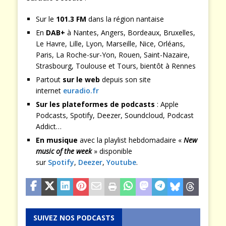
Sur le
101.3 FM
dans la région nantaise
En
DAB+
à Nantes, Angers, Bordeaux, Bruxelles,
Le Havre, Lille, Lyon, Marseille, Nice, Orléans,
Paris, La Roche-sur-Yon, Rouen, Saint-Nazaire,
Strasbourg, Toulouse et Tours, bientôt à Rennes
Partout
sur le web
depuis son site
internet
euradio.fr
Sur les plateformes de podcasts
: Apple
Podcasts, Spotify, Deezer, Soundcloud, Podcast
Addict…
En musique
avec la playlist hebdomadaire «
New
music of the week
» disponible
sur
Spotify
,
Deezer
,
Youtube
.
SUIVEZ NOS PODCASTS