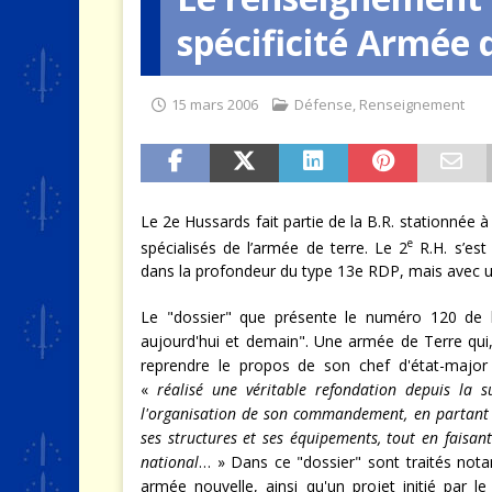
spécificité Armée 
[ 2 août 2026 ]
SCAF : Le divo
15 mars 2006
Défense
,
Renseignement
Le 2e Hussards fait partie de la B.R. stationnée
e
spécialisés de l’armée de terre. Le 2
R.H. s’est
dans la profondeur du type 13e RDP, mais avec un m
Le "dossier" que présente le numéro 120 de
aujourd'hui et demain". Une armée de Terre qui,
reprendre le propos de son chef d'état-majo
«
réalisé une véritable refondation depuis la 
l'organisation de son commandement, en partant
ses structures et ses équipements, tout en faisan
national
… » Dans ce "dossier" sont traités not
armée nouvelle, ainsi qu'un projet initié par 