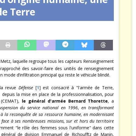
de Terre
rce est consommé — Safran ferme la dernière porte
MER
 à Metz, laquelle regroupe tous les capteurs Renseignement
 rapproché des savoir-faire des unités de renseignement
ode d’infiltration principal qui reste le véhicule blindé.
 la revue
Défense
[
1
] est consacré à "l'armée de Terre,
 depuis la mise en place de la professionnalisation, pour
r (CEMAT),
le général d'armée Bernard Thorette
, a
suspension du service national en 1996
,
en transformant
 à la reconquête de sa ressource humaine, en modernisant
t face à ses nombreuses missions, sur et hors du territoire
amment "le rôle des femmes sous l'uniforme" dans cette
le général de division Emmanuel de Richoufftz de Manin,