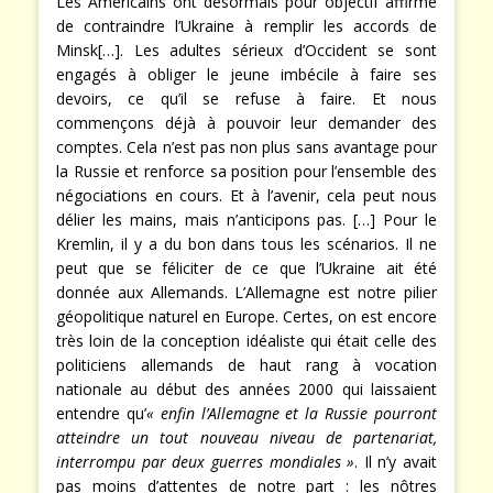
Les Américains ont désormais pour objectif affirmé
de contraindre l’Ukraine à remplir les accords de
Minsk[…]. Les adultes sérieux d’Occident se sont
engagés à obliger le jeune imbécile à faire ses
devoirs, ce qu’il se refuse à faire. Et nous
commençons déjà à pouvoir leur demander des
comptes. Cela n’est pas non plus sans avantage pour
la Russie et renforce sa position pour l’ensemble des
négociations en cours. Et à l’avenir, cela peut nous
délier les mains, mais n’anticipons pas. […] Pour le
Kremlin, il y a du bon dans tous les scénarios. Il ne
peut que se féliciter de ce que l’Ukraine ait été
donnée aux Allemands. L’Allemagne est notre pilier
géopolitique naturel en Europe. Certes, on est encore
très loin de la conception idéaliste qui était celle des
politiciens allemands de haut rang à vocation
nationale au début des années 2000 qui laissaient
entendre qu’
« enfin l’Allemagne et la Russie pourront
atteindre un tout nouveau niveau de partenariat,
interrompu par deux guerres mondiales »
. Il n’y avait
pas moins d’attentes de notre part : les nôtres