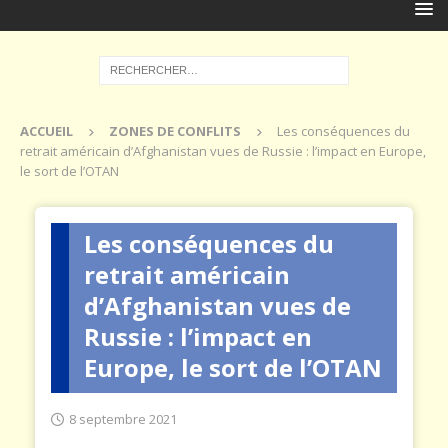
ACCUEIL
ZONES DE CONFLITS
Les conséquences du
retrait américain d’Afghanistan vues de Russie : l’impact en Europe,
le sort de l’OTAN
Les conséquences du
retrait américain
d’Afghanistan vues de
Russie : l’impact en
Europe, le sort de l’OTAN
8 septembre 2021