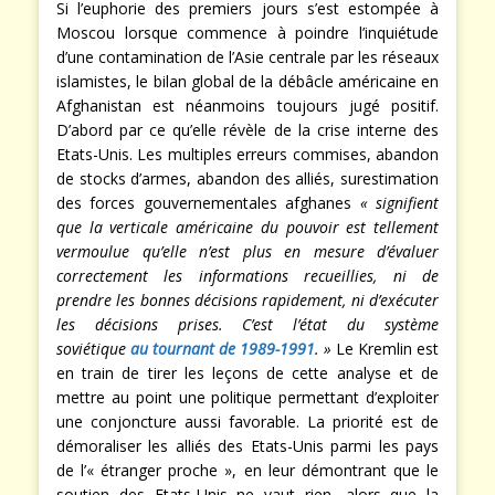
Si l’euphorie des premiers jours s’est estompée à
Moscou lorsque commence à poindre l’inquiétude
d’une contamination de l’Asie centrale par les réseaux
islamistes, le bilan global de la débâcle américaine en
Afghanistan est néanmoins toujours jugé positif.
D’abord par ce qu’elle révèle de la crise interne des
Etats-Unis. Les multiples erreurs commises, abandon
de stocks d’armes, abandon des alliés, surestimation
des forces gouvernementales afghanes
« signifient
que la verticale américaine du pouvoir est tellement
vermoulue qu’elle n’est plus en mesure d’évaluer
correctement les informations recueillies, ni de
prendre les bonnes décisions rapidement, ni d’exécuter
les décisions prises. C’est l’état du système
soviétique
au tournant de 1989-1991
. »
Le Kremlin est
en train de tirer les leçons de cette analyse et de
mettre au point une politique permettant d’exploiter
une conjoncture aussi favorable. La priorité est de
démoraliser les alliés des Etats-Unis parmi les pays
de l’« étranger proche », en leur démontrant que le
soutien des Etats-Unis ne vaut rien, alors que la