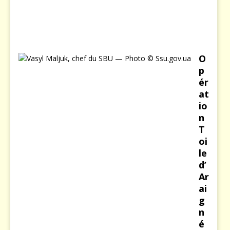
2
0
2
6
O
p
ér
at
io
n
T
oi
le
d’
Ar
ai
g
n
é