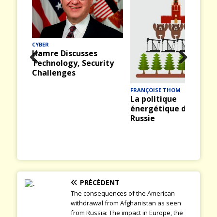
MER
Midway (12) : La
bataille du 4 juin 1942
rity
Prev
Nex
ious
t
FRANÇOISE THOM
La politique
énergétique de la
Russie
PRÉCÉDENT
The consequences of the American
withdrawal from Afghanistan as seen
from Russia: The impact in Europe, the