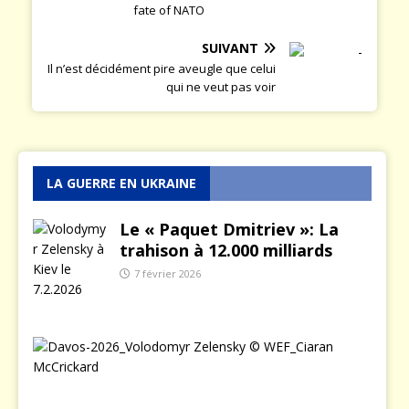
fate of NATO
SUIVANT
Il n’est décidément pire aveugle que celui
qui ne veut pas voir
LA GUERRE EN UKRAINE
Le « Paquet Dmitriev »: La
trahison à 12.000 milliards
7 février 2026
L
e
j