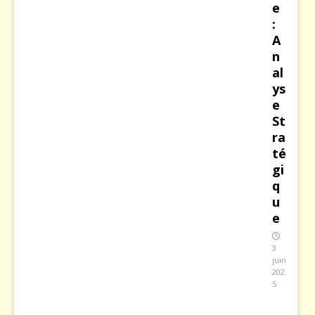
e
:
A
n
al
ys
e
St
ra
té
gi
q
u
e
3
juin
202
5