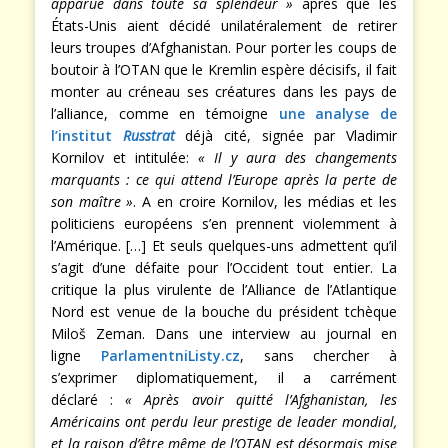
apparue dans toute sa splendeur »
après que les
États-Unis aient décidé unilatéralement de retirer
leurs troupes d’Afghanistan. Pour porter les coups de
boutoir à l’OTAN que le Kremlin espère décisifs, il fait
monter au créneau ses créatures dans les pays de
l’alliance, comme en témoigne
une analyse de
l’institut
Russtrat
déjà cité, signée par Vladimir
Kornilov et intitulée:
« Il y aura des changements
marquants : ce qui attend l’Europe après la perte de
son maître »
. A en croire Kornilov, les médias et les
politiciens européens s’en prennent violemment à
l’Amérique. […] Et seuls quelques-uns admettent qu’il
s’agit d’une défaite pour l’Occident tout entier. La
critique la plus virulente de l’Alliance de l’Atlantique
Nord est venue de la bouche du président tchèque
Miloš Zeman. Dans une interview au journal en
ligne
ParlamentniListy.cz
, sans chercher à
s’exprimer diplomatiquement, il a carrément
déclaré :
« Après avoir quitté l’Afghanistan, les
Américains ont perdu leur prestige de leader mondial,
et la raison d’être même de l’OTAN est désormais mise