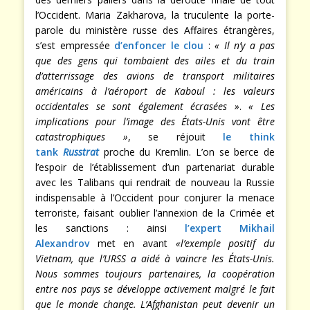
l’Occident. Maria Zakharova, la truculente la porte-
parole du ministère russe des Affaires étrangères,
s’est empressée
d’enfoncer le clou
:
« Il n’y a pas
que des gens qui tombaient des ailes et du train
d’atterrissage des avions de transport militaires
américains à l’aéroport de Kaboul : les valeurs
occidentales se sont également écrasées »
.
« Les
implications pour l’image des États-Unis vont être
catastrophiques »
, se réjouit
le think
tank
Russtrat
proche du Kremlin. L’on se berce de
l’espoir de l’établissement d’un partenariat durable
avec les Talibans qui rendrait de nouveau la Russie
indispensable à l’Occident pour conjurer la menace
terroriste, faisant oublier l’annexion de la Crimée et
les sanctions : ainsi
l’expert Mikhail
Alexandrov
met en avant
«l’exemple positif du
Vietnam, que l’URSS a aidé à vaincre les États-Unis.
Nous sommes toujours partenaires, la coopération
entre nos pays se développe activement malgré le fait
que le monde change. L’Afghanistan peut devenir un