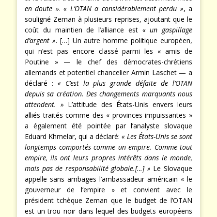
en doute »
.
« L’OTAN a considérablement perdu »
, a
souligné Zeman à plusieurs reprises, ajoutant que le
coût du maintien de l’alliance est
« un gaspillage
d’argent »
. […] Un autre homme politique européen,
qui n’est pas encore classé parmi les « amis de
Poutine » — le chef des démocrates-chrétiens
allemands et potentiel chancelier Armin Laschet — a
déclaré :
« C’est la plus grande défaite de l’OTAN
depuis sa création. Des changements marquants nous
attendent. »
L’attitude des États-Unis envers leurs
alliés traités comme des « provinces impuissantes »
a également été pointée par l’analyste slovaque
Eduard Khmelar, qui a déclaré:
« Les États-Unis se sont
longtemps comportés comme un empire. Comme tout
empire, ils ont leurs propres intérêts dans le monde,
mais pas de responsabilité globale.[…] »
Le Slovaque
appelle sans ambages l’ambassadeur américain « le
gouverneur de l’empire » et convient avec le
président tchèque Zeman que le budget de l’OTAN
est un trou noir dans lequel des budgets européens