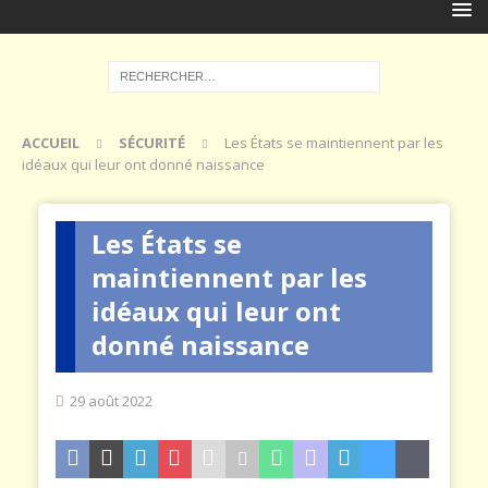
ACCUEIL
SÉCURITÉ
Les États se maintiennent par les
idéaux qui leur ont donné naissance
Les États se
maintiennent par les
idéaux qui leur ont
donné naissance
29 août 2022