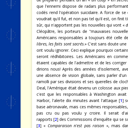
que l'ennemi dispose de radars plus performan
codés rend l'opération suicidaire. A force de se 
voudrait qu'il fut, et non pas tel qu'il est, on fini
sûr, qui n'apportent pas les nouvelles qui vont «
d
Cléopâtre, les porteurs de "mauvaises nouvelle
Américains responsables a toujours été celle de
libres, les faits sont sacrés
.» C'est sans doute une
ont voulu ignorer. Ceci explique pourquoi certain
seront rédhibitoires. Les Américains en commet
étaient capables de l'admettre et de les corrige
dirions nous! Après des années d'isolement, a
une absence de vision globale, sans parler d'un
ramolli par ses divisions et ses querelles de cloc
Deal, l'Amérique était devenu un colosse aux pied
c'est que les responsables à Washington avait e
Harbor, l'alerte dix minutes avant l'attaque [
1
] 
base aéronavale, mais ces mêmes responsables, en
pas cru ou pas voulu y croire. Il serait d'a
rapports [
2
] des Commissions d'enquête qui se so
[
3
] «
Comparaison n'est pas raison
», mais dan