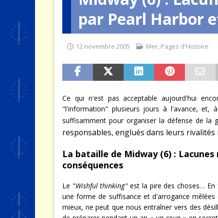
par Pearl Harbor 
MER
12 novembre 2005
Mer
,
Pages d'Histoire
Ce qui n'est pas acceptable aujourd'hui enco
"l'information" plusieurs jours à l'avance, et, 
suffisamment pour organiser la défense de la 
responsables, englués dans leurs rivalités 
La bataille de Midway (6) : Lacunes
conséquences
Le "
Wishful thinking
" est la pire des choses… En f
une forme de suffisance et d'arrogance mêlées qu
mieux, ne peut que nous entraîner vers des désillu
de préparer pendant un an «
un coup
» en secret