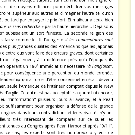
ts et de moyens efficaces pour déchiffrer vos messages
croire supérieur aux autres et d'imaginer l'autre tel qu'on
t tôt ou tard par en payer le prix fort. Et malheur à ceux, bien
ans le sens recherché
» par la haute hiérarchie… Déjà sous
s" subissaient un sort funeste. La seconde religion des
s faits: comme le dit l'adage: «
si les commentaires sont
 des plus grandes qualités des Américains que les Japonais
s d'entre eux vont faire des erreurs graves, dont certaines
tront également, à la différence près qu'à l'époque, ils
r en opérant un 180° immédiat si nécessaire "
à l'anglaise
",
vec pour conséquence une perception du monde erronée,
 leadership qui a force d'être consensuel en était devenu
her, seule l'Amérique de l'intérieur comptait depuis le New
s d'argile. Ce qui n'est pas acceptable aujourd'hui encore,
u "l'information" plusieurs jours à l'avance, et à Pearl
soit suffisamment pour organiser la défense de la grande
glués dans leurs contradictions et leurs rivalités n'y ont
illeurs très intéressant de comparer sur ce sujet les
nt tenues au Congrès après Pearl Harbor et après "9/11".
s ce cas, les experts sont très nombreux à y voir de