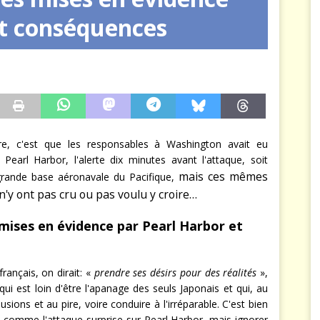
et conséquences
re, c'est que les responsables à Washington avait eu
à Pearl Harbor, l'alerte dix minutes avant l'attaque, soit
mais ces mêmes
grande base aéronavale du Pacifique,
n'y ont pas cru ou pas voulu y croire…
 mises en évidence par Pearl Harbor et
rançais, on dirait: «
prendre ses désirs pour des réalités
»,
i est loin d'être l'apanage des seuls Japonais et qui, au
sions et au pire, voire conduire à l'irréparable. C'est bien
 comme l'attaque surprise sur Pearl Harbor, mais ignorer