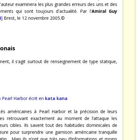
l'auteur examinera les plus grandes erreurs des uns et des
ments qui sont toujours d'actualité. Par l'
Amiral Guy
4
] Brest, le 12 novembre 2005.©
ponais
ment, il s’agit surtout de renseignement de type statique,
à Pearl Harbor écrit en
kata kana
és américaines à Pearl Harbor et la précision de leurs
otes retrouvant exactement au moment de l’attaque les
eurs cibles. Ils savent tout des habitudes dominicales de
lleure pour surprendre une garnison américaine tranquille
tin… Mais ils n’ont que très peu d’informations et moins