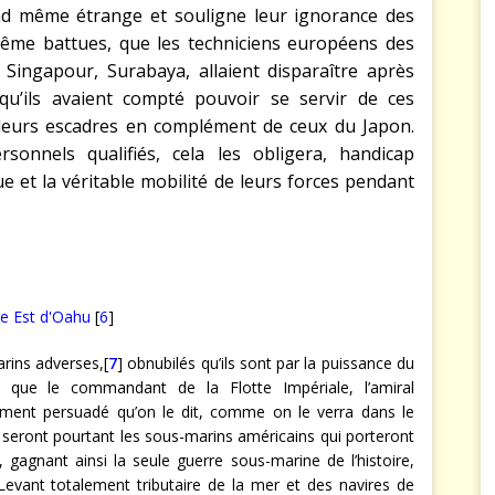
and même étrange et souligne leur ignorance des
ême battues, que les techniciens européens des
ingapour, Surabaya, allaient disparaître après
 qu’ils avaient compté pouvoir se servir de ces
 leurs escadres en complément de ceux du Japon.
sonnels qualifiés, cela les obligera, handicap
ue et la véritable mobilité de leurs forces pendant
e Est d'Oahu
[
6
]
rins adverses,[
7
] obnubilés qu’ils sont par la puissance du
e que le commandant de la Flotte Impériale, l’amiral
ement persuadé qu’on le dit, comme on le verra dans le
 seront pourtant les sous-marins américains qui porteront
 gagnant ainsi la seule guerre sous-marine de l’histoire,
 Levant totalement tributaire de la mer et des navires de