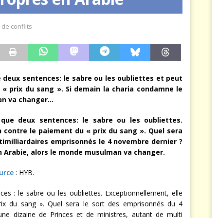
arbitre à notre place
JÉRÔME DENARIEZ
de conflits
e deux sentences: le sabre ou les oubliettes et peut
 « prix du sang ». Si demain la charia condamne le
man va changer…
 que deux sentences: le sabre ou les oubliettes.
 contre le paiement du « prix du sang ». Quel sera
ltimilliardaires emprisonnés le 4 novembre dernier ?
n Arabie, alors le monde musulman va changer.
urce
: HYB.
es : le sabre ou les oubliettes. Exceptionnellement, elle
ix du sang ». Quel sera le sort des emprisonnés du 4
ne dizaine de Princes et de ministres, autant de multi