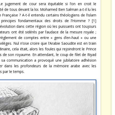
…Le jugement de cour sera équitable si l’on en croit le
ité de tous devant la loi. Mohamed Ben Salman a-t-il lu les
n Française ? A-t-il entendu certains théologiens de l’islam
s principes fondamentaux des droits de l’Homme ?
[1]
 révolution dans cette région où les puissants ont toujours
ateurs ont été sidérés par l’audace de la mesure royale ;
 règlement de comptes entre « gens d’en-haut » ou une
ilèges. Nul n’ose croire que l’Arabie Saoudite est en train
dinaire, cela était, alors les foules qui rejoindront le Prince
de son royaume. En attendant, le coup de filet de Riyad
 sa communication a provoqué une jubilatoire adhésion
her dans les profondeurs de la mémoire arabe avec les
s par le temps.