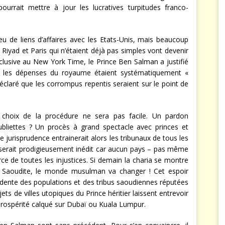
urrait mettre à jour les lucratives turpitudes franco-
eu de liens d’affaires avec les Etats-Unis, mais beaucoup
Riyad et Paris qui n’étaient déjà pas simples vont devenir
clusive au New York Time, le Prince Ben Salman a justifié
e les dépenses du royaume étaient systématiquement «
éclaré que les corrompus repentis seraient sur le point de
e choix de la procédure ne sera pas facile. Un pardon
bliettes ? Un procès à grand spectacle avec princes et
 jurisprudence entrainerait alors les tribunaux de tous les
serait prodigieusement inédit car aucun pays – pas même
rce de toutes les injustices. Si demain la charia se montre
 Saoudite, le monde musulman va changer ! Cet espoir
rudente des populations et des tribus saoudiennes réputées
ets de villes utopiques du Prince héritier laissent entrevoir
 prospérité calqué sur Dubaï ou Kuala Lumpur.