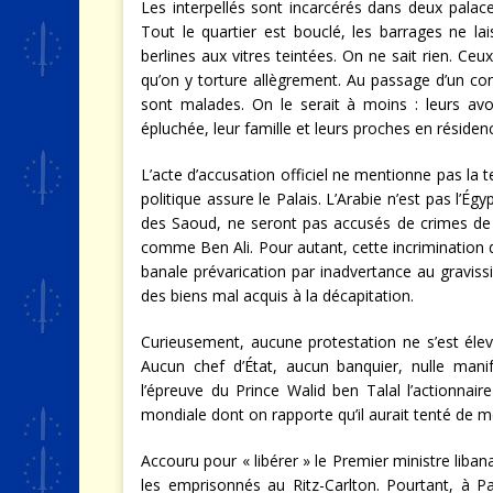
Les interpellés sont incarcérés dans deux palaces
Tout le quartier est bouclé, les barrages ne l
berlines aux vitres teintées. On ne sait rien. C
qu’on y torture allègrement. Au passage d’un co
sont malades. On le serait à moins : leurs avoi
épluchée, leur famille et leurs proches en résiden
L’acte d’accusation officiel ne mentionne pas la 
politique assure le Palais. L’Arabie n’est pas l’Égy
des Saoud, ne seront pas accusés de crimes d
comme Ben Ali. Pour autant, cette incrimination de
banale prévarication par inadvertance au gravis
des biens mal acquis à la décapitation.
Curieusement, aucune protestation ne s’est éle
Aucun chef d’État, aucun banquier, nulle manif
l’épreuve du Prince Walid ben Talal l’actionnai
mondiale dont on rapporte qu’il aurait tenté de me
Accouru pour « libérer » le Premier ministre lib
les emprisonnés au Ritz-Carlton. Pourtant, à Par