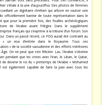
Salman sont sans précédent. Pour s’en convaincre, il
d’hier s’étale à la une d’aujourd’hui. Des photos de femmes
cueillant un dignitaire chrétien qui arbore en sautoir une
dis officiellement bannie de toute représentation dans le
d que pour la première fois, des fouilles archéologiques
stoire de l’Arabie avant l’Hégire. Dans le supplément
eprise français qui s’exprime à la tribune d’un forum. Son
Inouï. Dans un passé récent, ce PDG aurait été contraint au
t » un visa d’entrée dans le Royaume. Tous ces
ation » de la société saoudienne et des efforts méritoires
Âge. On ne peut que s’en féliciter. Las, l’Arabie s’obstine
n pendant que les crises avec l’Iran, le Liban, le Qatar,
t de devenir le roi du « printemps de l’Arabie » Mohamed
l est également capable de faire la paix avec tous les