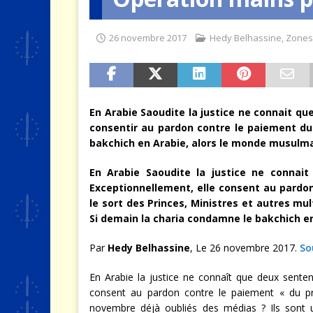
[ 4 août 2026 ]
Quand la crise 
26 novembre 2017
Hedy Belhassine
,
Zones 
En Arabie Saoudite la justice ne connait qu
consentir au pardon contre le paiement du
bakchich en Arabie, alors le monde musul
En Arabie Saoudite la justice ne connait
Exceptionnellement, elle consent au pardon
le sort des Princes, Ministres et autres mu
Si demain la charia condamne le bakchich e
Par
Hedy Belhassine
, Le 26 novembre 2017.
So
En Arabie la justice ne connaît que deux sentenc
consent au pardon contre le paiement « du pr
novembre déjà oubliés des médias ? Ils sont u