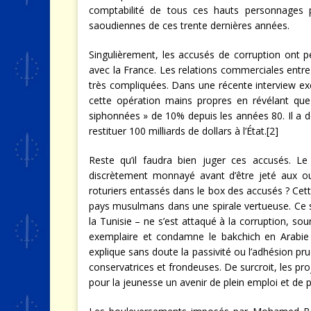
comptabilité de tous ces hauts personnages po
saoudiennes de ces trente dernières années.
Singulièrement, les accusés de corruption ont p
avec la France. Les relations commerciales entre 
très compliquées. Dans une récente interview ex
cette opération mains propres en révélant qu
siphonnées » de 10% depuis les années 80. Il a d
restituer 100 milliards de dollars à l’État.
[2]
Reste qu’il faudra bien juger ces accusés. L
discrètement monnayé avant d’être jeté aux ou
roturiers entassés dans le box des accusés ? Cette
pays musulmans dans une spirale vertueuse. Ce 
la Tunisie – ne s’est attaqué à la corruption, sou
exemplaire et condamne le bakchich en Arabie
explique sans doute la passivité ou l’adhésion p
conservatrices et frondeuses. De surcroit, les proj
pour la jeunesse un avenir de plein emploi et de