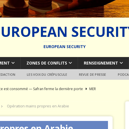
EUROPEAN SECURIT
EUROPEAN SECURITY
MENT
ZONES DE CONFLITS
RENSEIGNEMENT
REDACTION
LES VOIX DU CRÉPUSCULE
REVUE DE PRESSE
PODCA
rce est consommé — Safran ferme la dernière porte
MER
du SCALP Naval : Autopsie d’un naufrage capacitaire européen
Opération mains propres en Arabie
ion de la construction navale militaire
ARMEMENT
ropres en Arabie
a France paie trois fois
JÉRÔME DENARIEZ