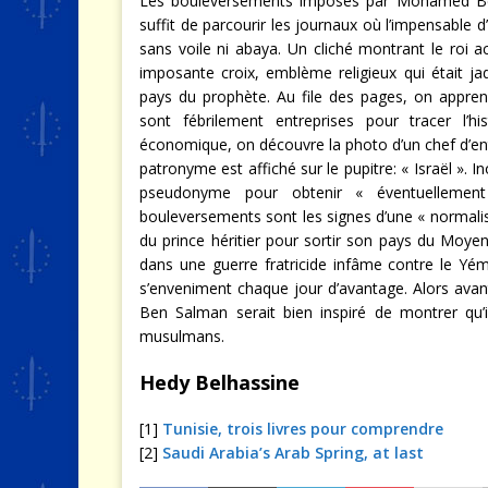
Les bouleversements imposés par Mohamed Ben 
suffit de parcourir les journaux où l’impensable 
sans voile ni abaya. Un cliché montrant le roi ac
imposante croix, emblème religieux qui était ja
pays du prophète. Au file des pages, on appren
sont fébrilement entreprises pour tracer l’hi
économique, on découvre la photo d’un chef d’entr
patronyme est affiché sur le pupitre: « Israël ». 
pseudonyme pour obtenir « éventuellemen
bouleversements sont les signes d’une « normalis
du prince héritier pour sortir son pays du Moyen-
dans une guerre fratricide infâme contre le Yéme
s’enveniment chaque jour d’avantage. Alors avan
Ben Salman serait bien inspiré de montrer qu’i
musulmans.
Hedy Belhassine
[1]
Tunisie, trois livres pour comprendre
[2]
Saudi Arabia’s Arab Spring, at last