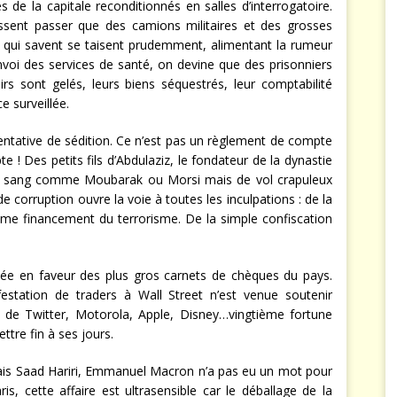
 de la capitale reconditionnés en salles d’interrogatoire.
aissent passer que des camions militaires et des grosses
eux qui savent se taisent prudemment, alimentant la rumeur
nvoi des services de santé, on devine que des prisonniers
rs sont gelés, leurs biens séquestrés, leur comptabilité
ce surveillée.
tentative de sédition. Ce n’est pas un règlement de compte
pte ! Des petits fils d’Abdulaziz, le fondateur de la dynastie
e sang comme Moubarak ou Morsi mais de vol crapuleux
 corruption ouvre la voie à toutes les inculpations : de la
sime financement du terrorisme. De la simple confiscation
vée en faveur des plus gros carnets de chèques du pays.
estation de traders à Wall Street n’est venue soutenir
re de Twitter, Motorola, Apple, Disney…vingtième fortune
ttre fin à ses jours.
anais Saad Hariri, Emmanuel Macron n’a pas eu un mot pour
is, cette affaire est ultrasensible car le déballage de la