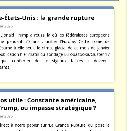
arbitre à notre place
JÉRÔME DENARIEZ
-États-Unis : la grande rupture
ier 2026
Donald Trump a réussi là où les fédéralistes européens
é pendant 70 ans : unifier l’Europe. Cette ironie de
 résume à elle seule le climat glacial de ce mois de janvier
publication hier matin du sondage Eurobazooka/Cluster 17
 que confirmer des « signaux faibles » devenus
sants.
os utile : Constante américaine,
Trump, ou impasse stratégique ?
ier 2026
irect à notre papier sur ‘La Grande Rupture‘ qui pose le