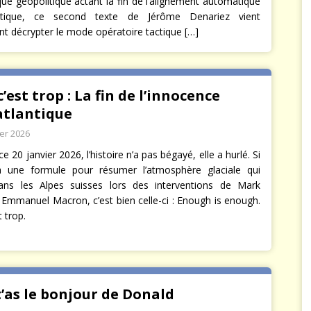
que géopolitique actant la fin de l’alignement automatique
antique, ce second texte de Jérôme Denariez vient
nt décrypter le mode opératoire tactique
[…]
c’est trop : La fin de l’innocence
atlantique
ier 2026
e 20 janvier 2026, l’histoire n’a pas bégayé, elle a hurlé. Si
 a une formule pour résumer l’atmosphère glaciale qui
ans les Alpes suisses lors des interventions de Mark
 Emmanuel Macron, c’est bien celle-ci : Enough is enough.
t trop.
t’as le bonjour de Donald