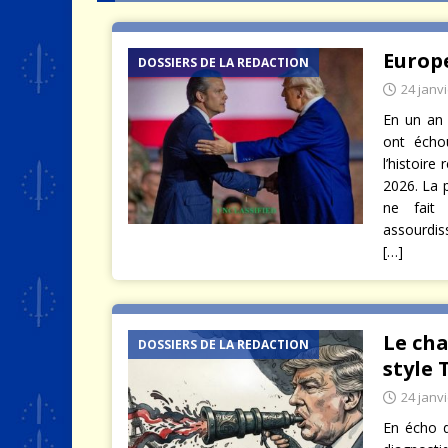
[ 4 août 2026 ]
Quand la crise 
Europe
DOSSIERS DE LA REDACTION
24 janv
En un an 
ont échou
l’histoire
2026. La 
ne fait
assourdis
[…]
Le cha
DOSSIERS DE LA REDACTION
style 
24 janv
En écho d