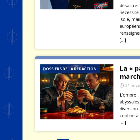
désastre.
nécessité
isolé, ma
européen
renseigne
[…]
La « p
DOSSIERS DE LA REDACTION
marché
21 nov
L’ombre 
abyssales
diversion
confine à 
[…]