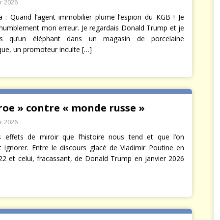
er 2026
 : Quand l’agent immobilier plume l’espion du KGB ! Je
humblement mon erreur. Je regardais Donald Trump et je
is qu’un éléphant dans un magasin de porcelaine
que, un promoteur inculte
[…]
roe » contre « monde russe »
er 2026
s effets de miroir que l’histoire nous tend et que l’on
it ignorer. Entre le discours glacé de Vladimir Poutine en
022 et celui, fracassant, de Donald Trump en janvier 2026