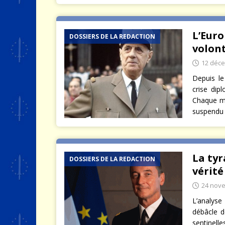
L’Euro
DOSSIERS DE LA REDACTION
volont
12 déc
Depuis le
crise dipl
Chaque mat
suspendu
La tyr
DOSSIERS DE LA REDACTION
vérité
24 nov
L’analyse
débâcle d
sentinell