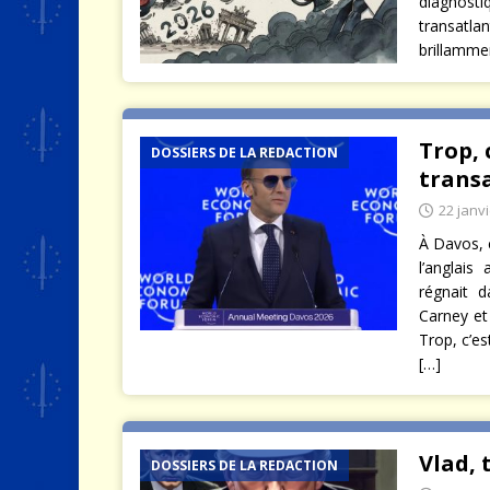
diagnosti
transatl
brillamme
Trop, 
DOSSIERS DE LA REDACTION
trans
22 janv
À Davos, c
l’anglais
régnait d
Carney et
Trop, c’es
[…]
Vlad, 
DOSSIERS DE LA REDACTION