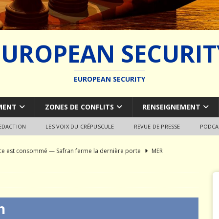
EUROPEAN SECURIT
EUROPEAN SECURITY
MENT
ZONES DE CONFLITS
RENSEIGNEMENT
REDACTION
LES VOIX DU CRÉPUSCULE
REVUE DE PRESSE
PODCA
rce est consommé — Safran ferme la dernière porte
MER
du SCALP Naval : Autopsie d’un naufrage capacitaire européen
ion de la construction navale militaire
ARMEMENT
n
a France paie trois fois
JÉRÔME DENARIEZ