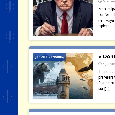
6 janvi
Mea culpa
confesse 
ne voya
diplomati
« Don
JÉRÔME DENARIEZ
5 janvi
Il est de
préférera
février 2
sur
[…]