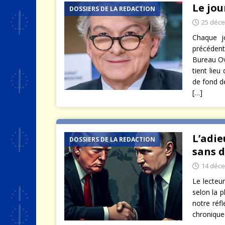
Le jou
DOSSIERS DE LA REDACTION
25 déc
Chaque jo
précédent
Bureau Ov
tient lieu
de fond d
[…]
L’adie
DOSSIERS DE LA REDACTION
sans d
14 déc
Le lecteu
selon la p
notre réfl
chronique