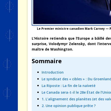
Le Premier ministre canadien Mark Carney — 
L’Histoire retiendra que l’Europe a bâillé de
surprise, Volodymyr Zelensky, dont l’interv
maître de Washington.
Sommaire
Introduction
Le syndicat des « cibles » : Du Groenla
La Riposte : La fin de la naïveté
Le Canada sera-t-il le 28e État de l’Uni
1. L’alignement des planètes (et des val
2. Une opinion publique prête ?