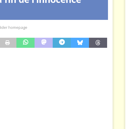
rce est consommé — Safran ferme la dernière porte
MER
lider homepage