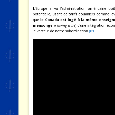
L’Europe a vu l’administration américaine tra
potentielle, usant de tarifs douaniers comme l
que
le Canada est logé à la même enseign
mensonge »
(
living a lie
) d’une intégration écon
le vecteur de notre subordination.
[01]