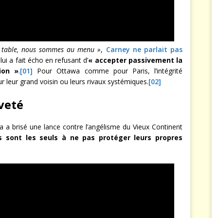
 table, nous sommes au menu »
,
Carney ne parlait pas
lui a fait écho en refusant d’
« accepter passivement la
ion »
.
[01]
Pour Ottawa comme pour Paris, l’intégrité
r leur grand voisin ou leurs rivaux systémiques.
[02]
ïveté
a a brisé une lance contre l’angélisme du Vieux Continent
 sont les seuls à ne pas protéger leurs propres