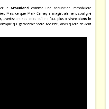
iter le
Groenland
comme une acquisition immobilière
evier. Mais ce que Mark Carney a magistralement souligné
e
, avertissant ses pairs qu’il ne faut plus
« vivre dans le
omique qui garantirait notre sécurité, alors qu’elle devient