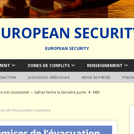
EUROPEAN SECURIT
EUROPEAN SECURITY
MENT
ZONES DE CONFLITS
RENSEIGNEMENT
REDACTION
LES VOIX DU CRÉPUSCULE
REVUE DE PRESSE
PODCA
rce est consommé — Safran ferme la dernière porte
MER
du SCALP Naval : Autopsie d’un naufrage capacitaire européen
ces de l’évacuation sanitaire
ion de la construction navale militaire
ARMEMENT
rémices de l’évacuation
a France paie trois fois
JÉRÔME DENARIEZ