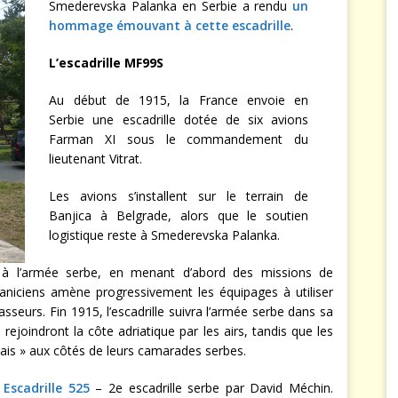
Smederevska Palanka en Serbie a rendu
un
hommage émouvant à cette escadrille
.
L’escadrille MF99S
Au début de 1915, la France envoie en
Serbie une escadrille dotée de six avions
Farman XI sous le commandement du
lieutenant Vitrat.
Les avions s’installent sur le terrain de
Banjica à Belgrade, alors que le soutien
logistique reste à Smederevska Palanka.
es à l’armée serbe, en menant d’abord des missions de
aniciens amène progressivement les équipages à utiliser
urs. Fin 1915, l’escadrille suivra l’armée serbe dans sa
 rejoindront la côte adriatique par les airs, tandis que les
nais » aux côtés de leurs camarades serbes.
Escadrille 525
– 2e escadrille serbe par David Méchin.