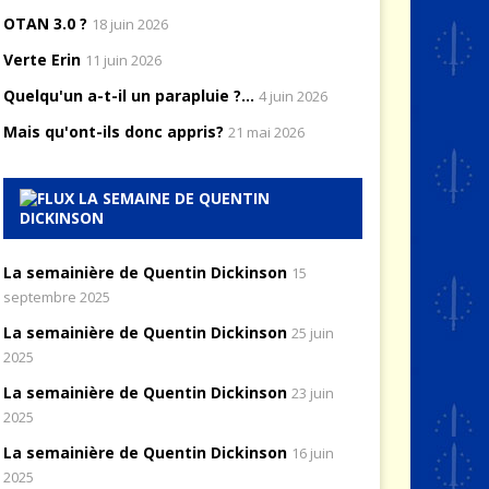
OTAN 3.0 ?
18 juin 2026
Verte Erin
11 juin 2026
Quelqu'un a-t-il un parapluie ?...
4 juin 2026
Mais qu'ont-ils donc appris?
21 mai 2026
LA SEMAINE DE QUENTIN
DICKINSON
La semainière de Quentin Dickinson
15
septembre 2025
La semainière de Quentin Dickinson
25 juin
2025
La semainière de Quentin Dickinson
23 juin
2025
La semainière de Quentin Dickinson
16 juin
2025