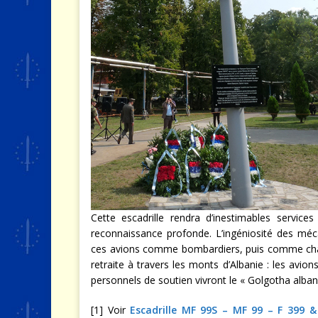
Cette escadrille rendra d’inestimables servic
reconnaissance profonde. L’ingéniosité des méc
ces avions comme bombardiers, puis comme chasse
retraite à travers les monts d’Albanie : les avions
personnels de soutien vivront le « Golgotha alba
[1] Voir
Escadrille MF 99S – MF 99 – F 399 & 