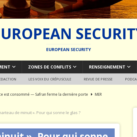
EUROPEAN SECURIT
EUROPEAN SECURITY
MENT
ZONES DE CONFLITS
RENSEIGNEMENT
REDACTION
LES VOIX DU CRÉPUSCULE
REVUE DE PRESSE
PODCA
rce est consommé — Safran ferme la dernière porte
MER
du SCALP Naval : Autopsie d’un naufrage capacitaire européen
marteau de minuit ». Pour qui sonne le glas ?
ion de la construction navale militaire
ARMEMENT
inuit ». Pour qui sonne
a France paie trois fois
JÉRÔME DENARIEZ