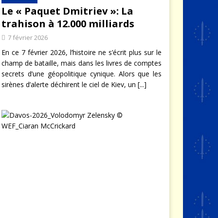
Le « Paquet Dmitriev »: La
trahison à 12.000 milliards
7 février 2026
En ce 7 février 2026, l’histoire ne s’écrit plus sur le
champ de bataille, mais dans les livres de comptes
secrets d’une géopolitique cynique. Alors que les
sirènes d’alerte déchirent le ciel de Kiev, un
[...]
L
e
j
o
u
r
o
ù
Z
e
l
e