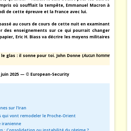
compris où soufflait la tempête, Emmanuel Macron à
i de cette épreuve et la France avec lui.
passé au cours de cours de cette nuit en examinant
er des enseignements sur ce qui pourrait changer
apier, Eric H. Biass va décrire les moyens militaires
e glas : il sonne pour toi. John Donne (
Aucun homme
 juin 2025 — © European-Security
es sur l’Iran
 qui vont remodeler le Proche-Orient
 iranienne
s : Consolidation ou instabilité du régime ?