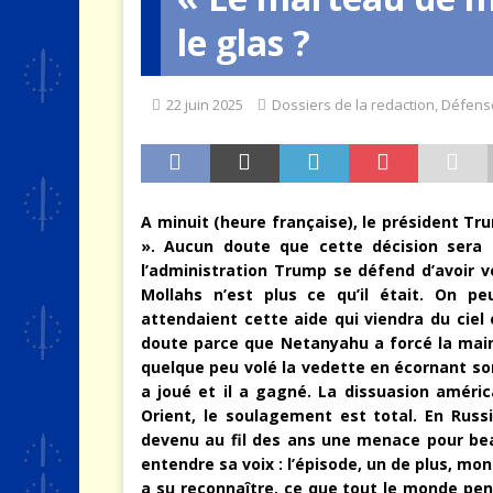
le glas ?
[ 4 août 2026 ]
Quand la crise 
22 juin 2025
Dossiers de la redaction
,
Défens
A minuit (heure française), le président T
». Aucun doute que cette décision sera
l’administration Trump se défend d’avoir v
Mollahs n’est plus ce qu’il était. On pe
attendaient cette aide qui viendra du ciel 
doute parce que Netanyahu a forcé la main 
quelque peu volé la vedette en écornant son e
a joué et il a gagné. La dissuasion améri
Orient, le soulagement est total. En Russ
devenu au fil des ans une menace pour be
entendre sa voix : l’épisode, un de plus, mon
a su reconnaître, ce que tout le monde pense