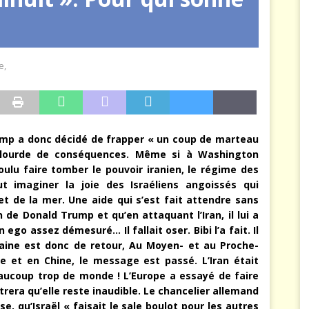
arbitre à notre place
JÉRÔME DENARIEZ
e
,
rump a donc décidé de frapper « un coup de marteau
 lourde de conséquences. Même si à Washington
oulu faire tomber le pouvoir iranien, le régime des
ut imaginer la joie des Israéliens angoissés qui
et de la mer. Une aide qui s’est fait attendre sans
de Donald Trump et qu’en attaquant l’Iran, il lui a
go assez démesuré… Il fallait oser. Bibi l’a fait. Il
caine est donc de retour, Au Moyen- et au Proche-
ie et en Chine, le message est passé.
L’Iran était
aucoup trop de monde ! L’Europe a essayé de faire
trera qu’elle reste inaudible. Le chancelier allemand
, qu’Israël « faisait le sale boulot pour les autres