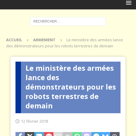
ACCUEIL
ARMEMENT
Le ministère des armées lance
des démonstrateurs pour les robots terrestres de demain
Le ministère des armées
lance des
démonstrateurs pour les
robots terrestres de
demain
12 février 2018