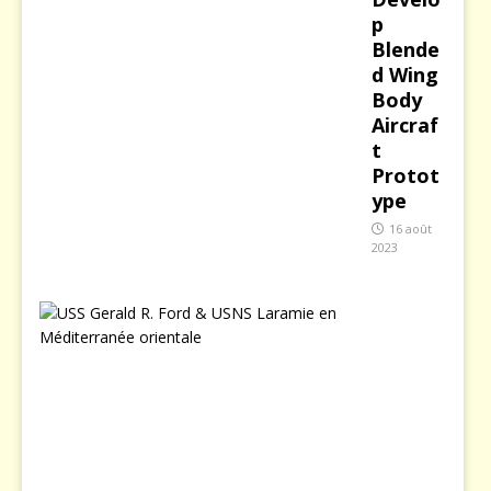
p
Blende
d Wing
Body
Aircraf
t
Protot
ype
16 août
2023
B
r
a
n
l
e
b
a