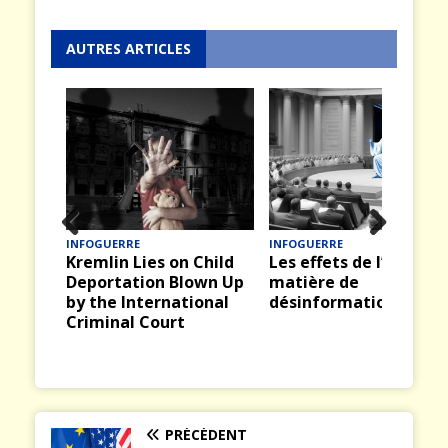
AUTRES ARTICLES
INFOGUERRE
INFOGUERRE
Prev
Nex
Kremlin Lies on Child
Les effets de l’IA en
ious
t
Deportation Blown Up
matière de
by the International
désinformation
Criminal Court
PRÉCÉDENT