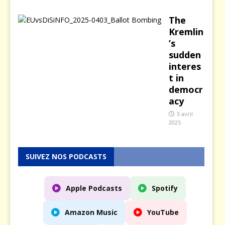
The
Kremlin
’s
sudden
interes
t in
democr
acy
3 avril
2025
SUIVEZ NOS PODCASTS
Apple Podcasts
Spotify
Amazon Music
YouTube