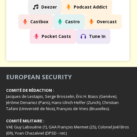
Deezer
Podcast Addict
Castbox
Castro
Overcast
Pocket Casts
Tune In
EUROPEAN SECURITY
COMITÉ DE RÉDACTION :
Jacques de Lestapis, Serge Brosselin, Éric H. Biass (Genève),
Jérôme Denariez (Paris), Hans-Ulrich Helfer (Zurich), Christian
Tafani (Université de Nice), François de Vries (Bruxelles).
COMITÉ MILITAIRE :
VAE Guy Labouérie (†), GAA François Mermet (2S), Colonel Joël Bros
(ER), Yvan Chazalviel (DPSD - ret.)