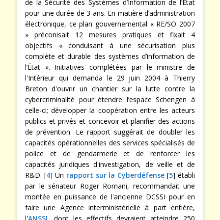
de la Sécurité des Systèmes d’Information de l’État
pour une durée de 3 ans. En matière d’administration
électronique, ce plan gouvernemental « RE/SO 2007
» préconisait 12 mesures pratiques et fixait 4
objectifs « conduisant à une sécurisation plus
complète et durable des systèmes d’information de
l’État ». Initiatives complétées par le ministre de
l'Intérieur qui demanda le 29 juin 2004 à Thierry
Breton d'ouvrir un chantier sur la lutte contre la
cybercriminalité pour étendre l’espace Schengen à
celle-ci; développer la coopération entre les acteurs
publics et privés et concevoir et planifier des actions
de prévention. Le rapport suggérait de doubler les
capacités opérationnelles des services spécialisés de
police et de gendarmerie et de renforcer les
capacités juridiques d'investigation, de veille et de
R&D. [
4
] Un
rapport sur la Cyberdéfense
[
5
] établi
par le sénateur Roger Romani, recommandait une
montée en puissance de l'ancienne DCSSI pour en
faire une Agence interministérielle à part entière,
l'
ANSSI
, dont les effectifs devraient atteindre 250