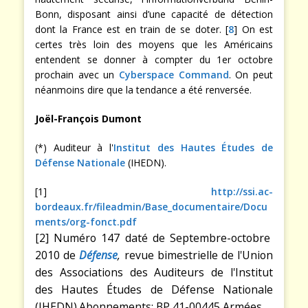
Bonn, disposant ainsi d’une capacité de détection
dont la France est en train de se doter. [
8
] On est
certes très loin des moyens que les Américains
entendent se donner à compter du 1er octobre
prochain avec un
Cyberspace Command
. On peut
néanmoins dire que la tendance a été renversée.
Joël-François Dumont
(*) Auditeur à l'
Institut des Hautes Études de
Défense Nationale
(IHEDN).
[1]
http://ssi.ac-
bordeaux.fr/fileadmin/Base_documentaire/Docu
ments/org-fonct.pdf
[2] Numéro 147 daté de Septembre-octobre
2010 de
Défense
,
revue bimestrielle de l'Union
des Associations des Auditeurs de l'Institut
des Hautes Études de Défense Nationale
(IHEDN).Abonnements: BP 41-00445 Armées.