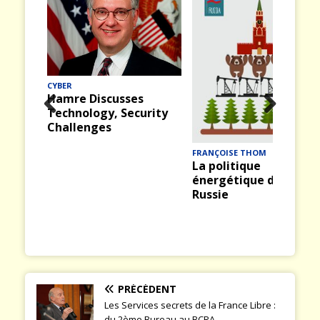
CYBER
Hamre Discusses
Technology, Security
Prev
Nex
Challenges
ious
t
FRANÇOISE THOM
La politique
énergétique de la
Russie
PRÉCÉDENT
Les Services secrets de la France Libre :
du 2ème Bureau au BCRA