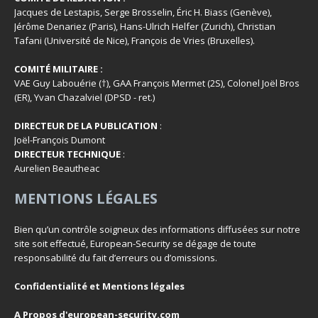
Jacques de Lestapis, Serge Brosselin, Éric H. Biass (Genève),
Jérôme Denariez (Paris), Hans-Ulrich Helfer (Zurich), Christian
Tafani (Université de Nice), François de Vries (Bruxelles).
COMITÉ MILITAIRE :
VAE Guy Labouérie (†), GAA François Mermet (2S), Colonel Joël Bros
(ER), Yvan Chazalviel (DPSD - ret.)
DIRECTEUR DE LA PUBLICATION
:
Joël-François Dumont
DIRECTEUR TECHNIQUE
:
Aurelien Beautheac
MENTIONS LÉGALES
Bien qu’un contrôle soigneux des informations diffusées sur notre
site soit effectué, European-Security se dégage de toute
responsabilité du fait d’erreurs ou d’omissions.
Confidentialité et Mentions légales
A Propos d'european-security.com