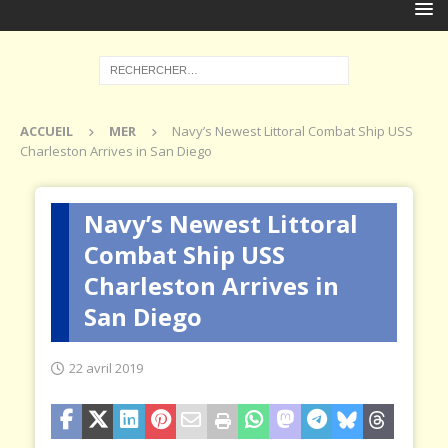
ACCUEIL
MER
Navy’s Newest Littoral Combat Ship USS
Charleston Arrives in San Diego
Navy’s Newest Littoral
Combat Ship USS
Charleston Arrives in
San Diego
22 avril 2019