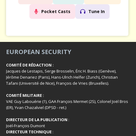
Pocket Casts
Tune In
EUROPEAN SECURITY
COMITÉ DE RÉDACTION :
Jacques de Lestapis, Serge Brosselin, Éric H. Biass (Genève),
Jérôme Denariez (Paris), Hans-Ulrich Helfer (Zurich), Christian
Tafani (Université de Nice), François de Vries (Bruxelles).
COMITÉ MILITAIRE :
VAE Guy Labouérie (†), GAA François Mermet (2S), Colonel Joël Bros
(ER), Yvan Chazalviel (DPSD - ret.)
DIRECTEUR DE LA PUBLICATION
:
Joël-François Dumont
DIRECTEUR TECHNIQUE
: