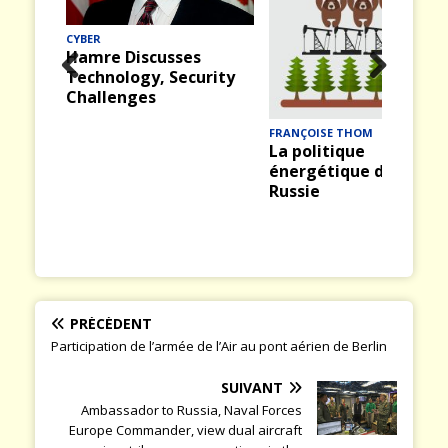
CYBER
Hamre Discusses
Technology, Security
Prev
Nex
Challenges
ious
t
FRANÇOISE THOM
La politique
énergétique de la
Russie
PRÉCÉDENT
Participation de l’armée de l’Air au pont aérien de Berlin
SUIVANT
Ambassador to Russia, Naval Forces
Europe Commander, view dual aircraft