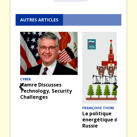
AUTRES ARTICLES
CYBER
Hamre Discusses
Technology, Security
Prev
Nex
Challenges
ious
t
FRANÇOISE THOM
La politique
énergétique de la
Russie