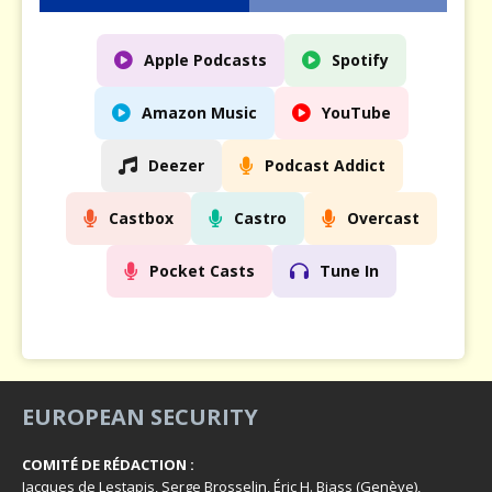
Apple Podcasts
Spotify
Amazon Music
YouTube
Deezer
Podcast Addict
Castbox
Castro
Overcast
Pocket Casts
Tune In
EUROPEAN SECURITY
COMITÉ DE RÉDACTION :
Jacques de Lestapis, Serge Brosselin, Éric H. Biass (Genève),