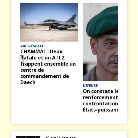
AIR & ESPACE
CHAMMAL : Deux
Rafale et un ATL2
frappent ensemble un
Prev
Nex
centre de
ious
t
commandement de
Daech
DÉFENSE
On constate le
renforcement de la
confrontation des
États-puissances