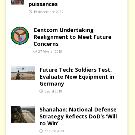
puissances
19 décembre 2017
Centcom Undertaking
Realignment to Meet Future
Concerns
27 février 2018
Future Tech: Soldiers Test,
Evaluate New Equipment in
Germany
5 avril 2018
Shanahan: National Defense
Strategy Reflects DoD’s ‘Will
to Win’
27 avril 2018