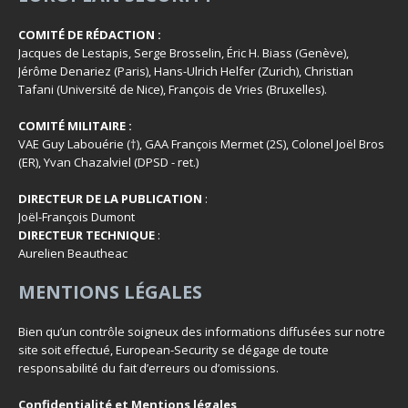
COMITÉ DE RÉDACTION :
Jacques de Lestapis, Serge Brosselin, Éric H. Biass (Genève),
Jérôme Denariez (Paris), Hans-Ulrich Helfer (Zurich), Christian
Tafani (Université de Nice), François de Vries (Bruxelles).
COMITÉ MILITAIRE :
VAE Guy Labouérie (†), GAA François Mermet (2S), Colonel Joël Bros
(ER), Yvan Chazalviel (DPSD - ret.)
DIRECTEUR DE LA PUBLICATION
:
Joël-François Dumont
DIRECTEUR TECHNIQUE
:
Aurelien Beautheac
MENTIONS LÉGALES
Bien qu’un contrôle soigneux des informations diffusées sur notre
site soit effectué, European-Security se dégage de toute
responsabilité du fait d’erreurs ou d’omissions.
Confidentialité et Mentions légales