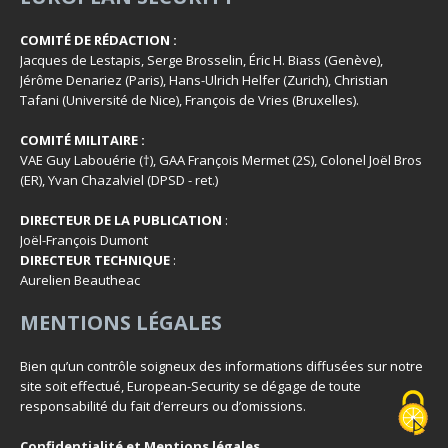
COMITÉ DE RÉDACTION :
Jacques de Lestapis, Serge Brosselin, Éric H. Biass (Genève),
Jérôme Denariez (Paris), Hans-Ulrich Helfer (Zurich), Christian
Tafani (Université de Nice), François de Vries (Bruxelles).
COMITÉ MILITAIRE :
VAE Guy Labouérie (†), GAA François Mermet (2S), Colonel Joël Bros
(ER), Yvan Chazalviel (DPSD - ret.)
DIRECTEUR DE LA PUBLICATION
:
Joël-François Dumont
DIRECTEUR TECHNIQUE
:
Aurelien Beautheac
MENTIONS LÉGALES
Bien qu’un contrôle soigneux des informations diffusées sur notre
site soit effectué, European-Security se dégage de toute
responsabilité du fait d’erreurs ou d’omissions.
Confidentialité et Mentions légales