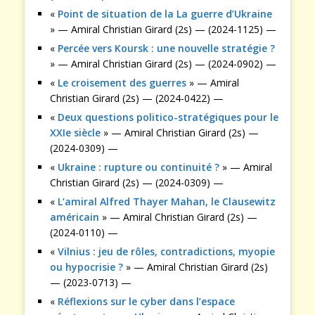
«
Point de situation de la La guerre d’Ukraine
» — Amiral Christian Girard (2s) — (2024-1125) —
«
Percée vers Koursk : une nouvelle stratégie ?
» — Amiral Christian Girard (2s) — (2024-0902) —
«
Le croisement des guerres
» — Amiral
Christian Girard (2s) — (2024-0422) —
«
Deux questions politico-stratégiques pour le
XXIe siècle
» — Amiral Christian Girard (2s) —
(2024-0309) —
«
Ukraine : rupture ou continuité ?
» — Amiral
Christian Girard (2s) — (2024-0309) —
«
L’amiral Alfred Thayer Mahan, le Clausewitz
américain
» — Amiral Christian Girard (2s) —
(2024-0110) —
«
Vilnius : jeu de rôles, contradictions, myopie
ou hypocrisie ?
» — Amiral Christian Girard (2s)
— (2023-0713) —
«
Réflexions sur le cyber dans l’espace