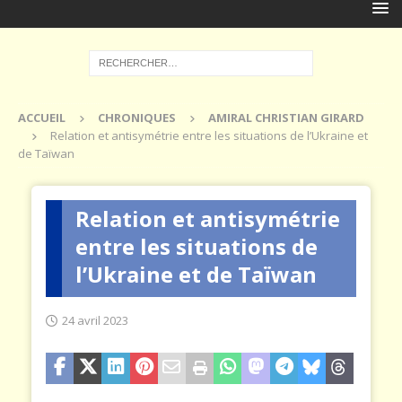
ACCUEIL
CHRONIQUES
AMIRAL CHRISTIAN GIRARD
Relation et antisymétrie entre les situations de l’Ukraine et
de Taïwan
Relation et antisymétrie
entre les situations de
l’Ukraine et de Taïwan
24 avril 2023