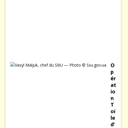
a
n
v
i
e
r
2
0
2
6
O
p
ér
at
io
n
T
oi
le
d’