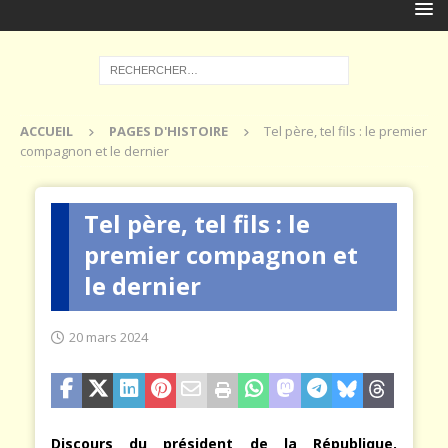
ACCUEIL
PAGES D'HISTOIRE
Tel père, tel fils : le premier
compagnon et le dernier
Tel père, tel fils : le
premier compagnon et
le dernier
20 mars 2024
Discours du président de la République,