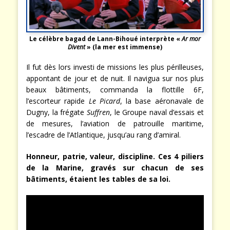
Le célèbre bagad de Lann-Bihoué interprète «
Ar mor
Divent
» (la mer est immense)
Il fut dès lors investi de missions les plus périlleuses,
appontant de jour et de nuit. Il navigua sur nos plus
beaux bâtiments, commanda la flottille 6F,
l’escorteur rapide
Le Picard
, la base aéronavale de
Dugny, la frégate
Suffren
, le Groupe naval d’essais et
de mesures, l’aviation de patrouille maritime,
l’escadre de l’Atlantique, jusqu’au rang d’amiral.
Honneur, patrie, valeur, discipline. Ces 4 piliers
de la Marine, gravés sur chacun de ses
bâtiments, étaient les tables de sa loi.