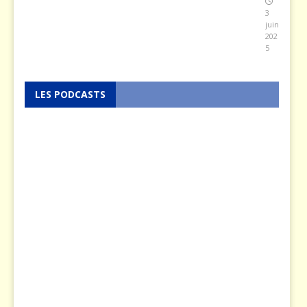
3
juin
202
5
LES PODCASTS