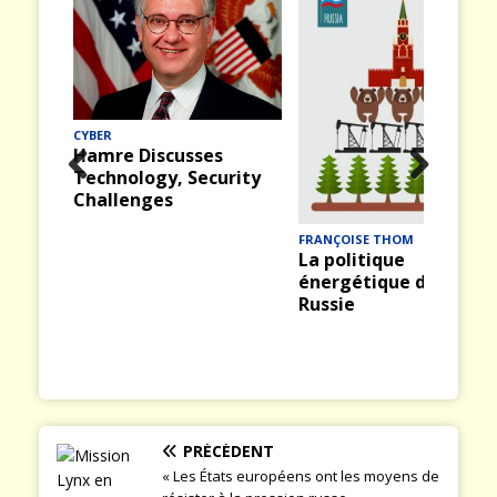
MER
Midway (12) : La
bataille du 4 juin 1942
rity
Prev
Nex
ious
t
FRANÇOISE THOM
La politique
énergétique de la
Russie
PRÉCÉDENT
« Les États européens ont les moyens de