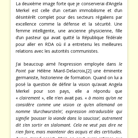
La deuxième image forte que je conserverai d’Angela
Merkel est celle d’un certain immobilisme et d’un
désintérêt complet pour des secteurs régaliens par
excellence comme la défense et la sécurité. Une
femme intelligente, une ancienne physicienne, fille
d’un pasteur qui avait quitté la République fédérale
pour aller en RDA où il a entretenu les meilleures
relations avec les autorités communistes.
J’ai beaucoup aimé l’expression employée dans
le
Point
par Hélène Miard-Delacroix,[2] une éminente
germaniste, historienne de formation. Quand on lui a
posé la question de définir la vision qu’avait Angela
Merkel pour son pays, elle a répondu que
«
clairement
», elle n’en avait pas. «
à moins qu’on ne
considère comme une vision ce qu’en allemand on
nomme ‘durchwursteln’, expression intraduisible qui
signifie ‘pousser la viande dans la saucisse’, autrement
dit s’en sortir en slalomant. Cela ne veut pas dire ne
rien faire, mais maintenir des acquis et des certitudes.