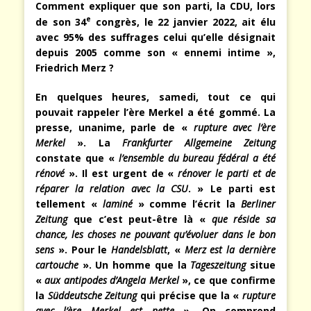
Comment expliquer que son parti, la CDU, lors
e
de son 34
congrès, le 22 janvier 2022, ait élu
avec 95% des suffrages celui qu’elle désignait
depuis 2005 comme son « ennemi intime »,
Friedrich Merz ?
En quelques heures, samedi, tout ce qui
pouvait rappeler l’ère Merkel a été gommé. La
presse, unanime, parle de «
rupture avec l’ère
Merkel
». La
Frankfurter Allgemeine Zeitung
constate que «
l’ensemble du bureau fédéral a été
rénové
». Il est urgent de «
rénover le parti et de
réparer la relation avec la CSU
. » Le parti est
tellement «
laminé
» comme l’écrit la
Berliner
Zeitung
que c’est peut-être là «
que réside sa
chance, les choses ne pouvant qu’évoluer dans le bon
sens
». Pour le
Handelsblatt
, «
Merz est la dernière
cartouche
». Un homme que la
Tageszeitung
situe
«
aux antipodes d’Angela Merkel
», ce que confirme
la
Süddeutsche Zeitung
qui précise que la «
rupture
avec l’ère Merkel est nette
». On comprend