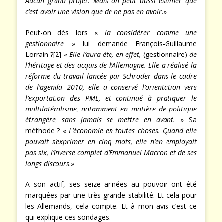
Aucun grand projet. Mais on peut aussi estimer que
c’est avoir une vision que de ne pas en avoir
.»
Peut-on dès lors «
la considérer comme une
gestionnaire
» lui demande François-Guillaume
Lorrain ?[2] «
Elle l’aura été, en effet,
(gestionnaire)
de
l’héritage et des acquis de l’Allemagne. Elle a réalisé la
réforme du travail lancée par Schröder dans le cadre
de l’agenda 2010, elle a conservé l’orientation vers
l’exportation des PME, et continué à pratiquer le
multilatéralisme, notamment en matière de politique
étrangère, sans jamais se mettre en avant.
» Sa
méthode ? «
L’économie en toutes choses. Quand elle
pouvait s’exprimer en cinq mots, elle n’en employait
pas six, l’inverse complet d’Emmanuel Macron et de ses
longs discours
.»
A son actif, ses seize années au pouvoir ont été
marquées par une très grande stabilité. Et cela pour
les Allemands, cela compte. Et à mon avis c’est ce
qui explique ces sondages.