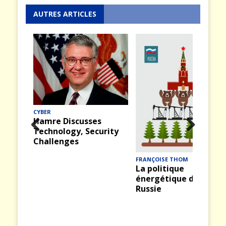
AUTRES ARTICLES
CYBER
Hamre Discusses
Technology, Security
Prev
Nex
Challenges
ious
t
FRANÇOISE THOM
La politique
énergétique de la
Russie