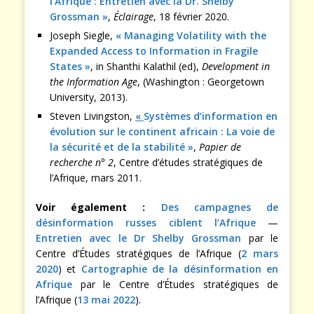
l’Afrique : Entretien avec la Dr. Shelby
Grossman »
,
Éclairage
, 18 février 2020.
Joseph Siegle,
« Managing Volatility with the
Expanded Access to Information in Fragile
States »
, in Shanthi Kalathil (ed),
Development in
the Information Age
, (Washington : Georgetown
University, 2013).
Steven Livingston,
«
Systèmes d’information en
évolution sur le continent africain : La voie de
la sécurité et de la stabilité »
,
Papier de
recherche n° 2
, Centre d’études stratégiques de
l’Afrique, mars 2011.
Voir également :
Des campagnes de
désinformation russes ciblent l’Afrique
—
Entretien avec le Dr Shelby Grossman
par le
Centre d’Études stratégiques de l’Afrique (
2 mars
2020
) et
Cartographie de la désinformation en
Afrique
par le Centre d’Études stratégiques de
l’Afrique (
13 mai 2022
).