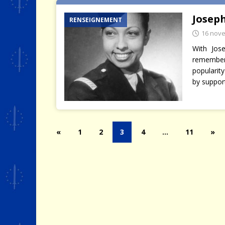
Josep
RENSEIGNEMENT
16 nov
With Jose
remember
popularit
by suppor
«
1
2
3
4
…
11
»