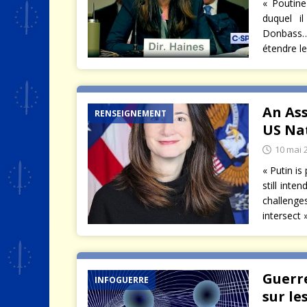
« Poutine
duquel i
Donbass…
étendre le
An As
RENSEIGNEMENT
US Nat
10 mai 
« Putin is
still int
challenges
intersect
Guerre
INFOGUERRE
sur le