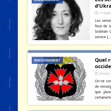
d’Ukra
11 mars
Les servi
feux de l
Siobhán G
service
[…
Quel r
RENSEIGNEMENT
occide
4 mars 
On ne conn
de rensei
que plusi
certainem