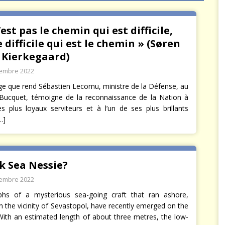
arbitre à notre place
JÉRÔME DENARIEZ
’est pas le chemin qui est difficile,
le difficile qui est le chemin » (Søren
 Kierkegaard)
tembre 2022
 que rend Sébastien Lecornu, ministre de la Défense, au
Bucquet, témoigne de la reconnaissance de la Nation à
es plus loyaux serviteurs et à l’un de ses plus brillants
…]
k Sea Nessie?
tembre 2022
phs of a mysterious sea-going craft that ran ashore,
in the vicinity of Sevastopol, have recently emerged on the
 With an estimated length of about three metres, the low-