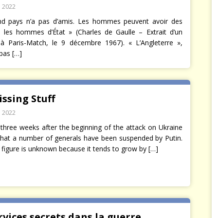
 2022
nd pays n’a pas d’amis. Les hommes peuvent avoir des
 les hommes d’État » (Charles de Gaulle – Extrait d’un
 à Paris-Match, le 9 décembre 1967). « L’Angleterre »,
a pas
[…]
ssing Stuff
 2022
 three weeks after the beginning of the attack on Ukraine
that a number of generals have been suspended by Putin.
 figure is unknown because it tends to grow by
[…]
rvices secrets dans la guerre