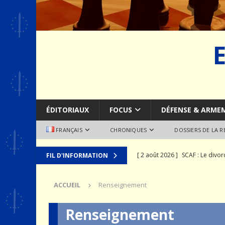
ÉDITORIAUX
FOCUS
DÉFENSE & ARME
FRANÇAIS
CHRONIQUES
DOSSIERS DE LA 
[ 2 août 2026 ]
SCAF : Le divo
FIL D'INFORMATION
[ 28 juillet 2026 ]
Le syndrome 
ACCUEIL
Renseignement
MER
[ 24 juillet 2026 ]
La recomposit
Renseignement
[ 19 juillet 2026 ]
Le prix que l