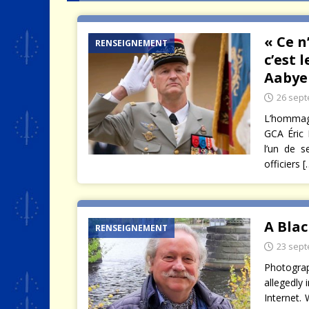
[ 4 août 2026 ]
Quand la crise 
« Ce n
RENSEIGNEMENT
c’est 
Aabye
26 sep
L’hommage
GCA Éric 
l’un de s
officiers
[
A Blac
RENSEIGNEMENT
23 sep
Photogra
allegedly 
Internet.