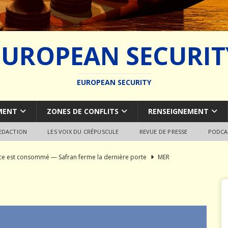
EUROPEAN SECURIT
EUROPEAN SECURITY
MENT
ZONES DE CONFLITS
RENSEIGNEMENT
REDACTION
LES VOIX DU CRÉPUSCULE
REVUE DE PRESSE
PODCA
rce est consommé — Safran ferme la dernière porte
MER
du SCALP Naval : Autopsie d’un naufrage capacitaire européen
ion de la construction navale militaire
ARMEMENT
a France paie trois fois
JÉRÔME DENARIEZ