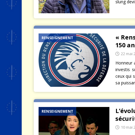
slung devi
« Rens
RENSEIGNEMENT
150 an
22 mai 
Honneur 
investis 
ceux qui s
sa puissa
L’évol
RENSEIGNEMENT
sécuri
10 mai 