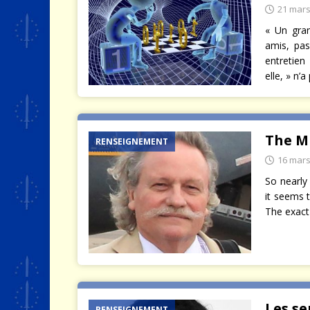
21 mars
« Un gra
amis, pas
entretien
elle, » n’
The Mi
RENSEIGNEMENT
16 mars
So nearly
it seems 
The exact
Les se
RENSEIGNEMENT