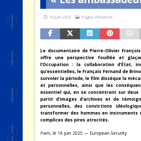
[ 4 août 2026 ]
Quand la crise 
14 juin 2025
Pages d'Histoire
Le documentaire de Pierre-Olivier François
offre une perspective fouillée et glaç
l’Occupation : la collaboration d’État, 
qu’essentielles, le Français Fernand de Brin
survoler la période, le film dissèque la méc
et personnelles, ainsi que les conséque
essentiel qui, en se concentrant sur deux 
partir d’images d’archives et de témoig
personnelles, des convictions idéolog
transformer des hommes en instruments d’u
complices des pires atrocités.
Paris, le 16 juin 2025 — European-Security