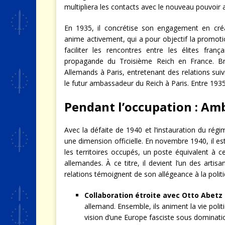
multipliera les contacts avec le nouveau pouvoir 
En 1935, il concrétise son engagement en créa
anime activement, qui a pour objectif la promotio
faciliter les rencontres entre les élites fran
propagande du Troisième Reich en France. Bri
Allemands à Paris, entretenant des relations su
le futur ambassadeur du Reich à Paris. Entre 1935 e
Pendant l’occupation : Am
Avec la défaite de 1940 et l’instauration du rég
une dimension officielle. En novembre 1940, il
les territoires occupés, un poste équivalent à 
allemandes. À ce titre, il devient l’un des artis
relations témoignent de son allégeance à la politi
Collaboration étroite avec Otto Abetz 
allemand. Ensemble, ils animent la vie polit
vision d’une Europe fasciste sous dominati