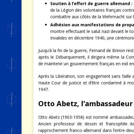
Soutien à l’effort de guerre allemand :
de la Légion des volontaires français contr
combattre aux côtés de la Wehrmacht sur le 
Adhésion aux manifestations de propa
montre effectuant le salut nazi devant le t
Invalides en décembre 1940, une cérémonie
Jusqu’à la fin de la guerre, Fernand de Brinon res
après le Débarquement, il dirigera même la Co
de maintenir un gouvernement français en exil e
Après la Libération, son engagement sans faille a
Haute Cour de justice et d’être condamné à mort 
1947.
Otto Abetz, l’ambassadeur 
Otto Abetz (1903-1958) est nommé ambassadeur d
Ancien professeur de dessin et francophile da
rapprochement franco-allemand dans l’entre-deu