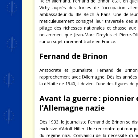
Reich allemand. Fernand de Brinon était en qu
Vichy auprès des forces de l’occupation allema
ambassadeur du IIIe Reich à Paris. Une de leur
méticuleusement consigné leur traversée des an
pillage des richesses nationales et chasse aux 
notamment que
J
ean-Marc Dreyfus et Pierre-Oli
sur un sujet rarement traité en France.
Fernand de Brinon
Aristocrate et journaliste, Fernand de Brino
rapprochement avec l’Allemagne. Dès les années 1
la défaite de 1940, il devient l’une des figures de 
Avant la guerre : pionnie
l’Allemagne nazie
Dès 1933, le journaliste Fernand de Brinon se dis
exclusive d’Adolf Hitler. Une rencontre qui marqu
du régime nazi. Convaincu de la nécessité d’un