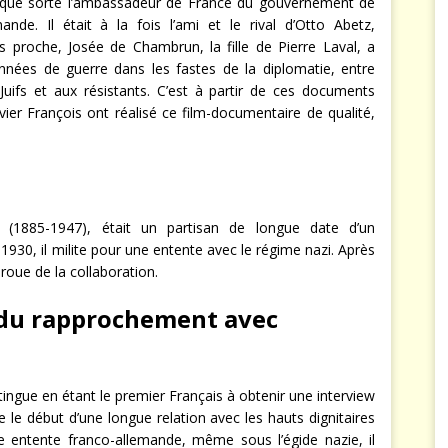
elque sorte l’ambassadeur de France du gouvernement de
nde. Il était à la fois l’ami et le rival d’Otto Abetz,
s proche, Josée de Chambrun, la fille de Pierre Laval, a
nées de guerre dans les fastes de la diplomatie, entre
Juifs et aux résistants. C’est à partir de ces documents
vier François ont réalisé ce film-documentaire de qualité,
n (1885-1947), était un partisan de longue date d’un
930, il milite pour une entente avec le régime nazi. Après
proue de la collaboration.
r du rapprochement avec
tingue en étant le premier Français à obtenir une interview
e le début d’une longue relation avec les hauts dignitaires
e entente franco-allemande, même sous l’égide nazie, il