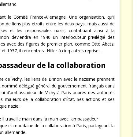
allemand.
nt le Comité France-Allemagne. Une organisation, qu’il
n de liens plus étroits entre les deux pays, mais aussi de
çaises et les responsables nazis, contribuant ainsi à la
non deviendra en 1940 un interlocuteur privilégié des
ivies avec des figures de premier plan, comme Otto Abetz,
t 1937, il rencontrera Hitler à cinq autres reprises.
bassadeur de la collaboration
ime de Vichy, les liens de Brinon avec le nazisme prennent
 est nommé délégué général du gouvernement français dans
celui d’ambassadeur de Vichy à Paris auprès des autorités
ans majeurs de la collaboration d’État. Ses actions et ses
que nazie :
:
Il travaille main dans la main avec l’ambassadeur
ique et mondaine de la collaboration à Paris, partageant la
on allemande.