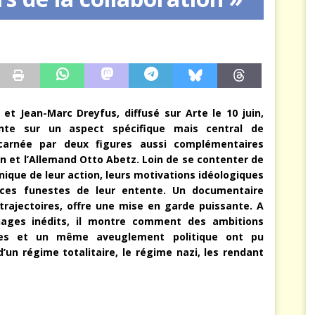
arbitre à notre place
JÉRÔME DENARIEZ
 et Jean-Marc Dreyfus, diffusé sur Arte le 10 juin,
ante sur un aspect spécifique mais central de
incarnée par deux figures aussi complémentaires
on et l’Allemand Otto Abetz. Loin de se contenter de
anique de leur action, leurs motivations idéologiques
nces funestes de leur entente.
Un
documentaire
trajectoires, offre une mise en garde puissante. A
nages inédits, il montre comment des ambitions
iques et un même aveuglement politique ont pu
n régime totalitaire, le régime nazi, les rendant