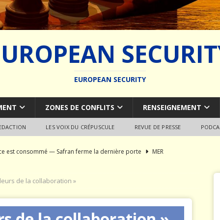
EUROPEAN SECURIT
EUROPEAN SECURITY
MENT
ZONES DE CONFLITS
RENSEIGNEMENT
REDACTION
LES VOIX DU CRÉPUSCULE
REVUE DE PRESSE
PODCA
rce est consommé — Safran ferme la dernière porte
MER
du SCALP Naval : Autopsie d’un naufrage capacitaire européen
urs de la collaboration »
ion de la construction navale militaire
ARMEMENT
 de la collaboration »
a France paie trois fois
JÉRÔME DENARIEZ